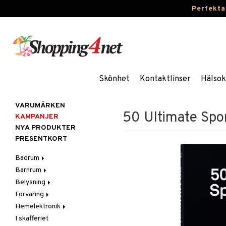
Perfekta
Skönhet
Kontaktlinser
Hälsok
VARUMÄRKEN
50 Ultimate Spor
KAMPANJER
NYA PRODUKTER
PRESENTKORT
Badrum
Barnrum
Badrumsinredning
Belysning
Badrumstextilier
Barnlampor
Förvaring
Badrumstillbehör
Barnmöbler
Belysningstillbehör
Hemelektronik
Barnrumsdekoration
Lampor
Hängare & krokar
I skafferiet
Barnrumsförvaring
LED-ljus
Hyllor
Ljud
Bordslampor