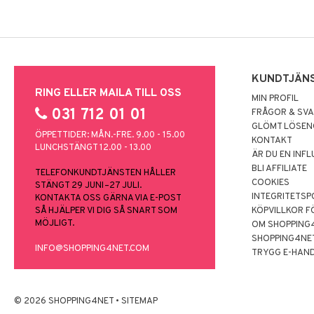
KUNDTJÄN
RING ELLER MAILA TILL OSS
MIN PROFIL
031 712 01 01
FRÅGOR & SV
GLÖMT LÖSE
ÖPPETTIDER: MÅN.-FRE. 9.00 - 15.00
KONTAKT
LUNCHSTÄNGT 12.00 - 13.00
ÄR DU EN INF
BLI AFFILIATE
TELEFONKUNDTJÄNSTEN HÅLLER
COOKIES
STÄNGT 29 JUNI–27 JULI.
INTEGRITETSP
KONTAKTA OSS GÄRNA VIA E-POST
SÅ HJÄLPER VI DIG SÅ SNART SOM
KÖPVILLKOR F
MÖJLIGT.
OM SHOPPING
SHOPPING4NE
INFO@SHOPPING4NET.COM
TRYGG E-HAN
© 2026 SHOPPING4NET
•
SITEMAP