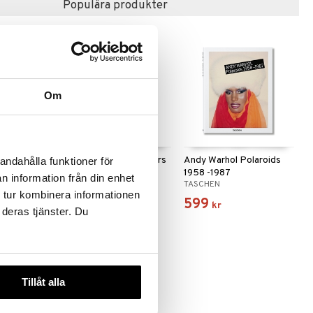
Populära produkter
Om
Around the
50 Ultimate Sports Cars
Andy Warhol Polaroids
andahålla funktioner för
40th Edition
1958 -1987
n information från din enhet
TASCHEN
TASCHEN
 tur kombinera informationen
399
599
kr
kr
 deras tjänster. Du
Tillåt alla