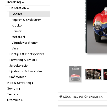
Inredning
Barnrumstextilier
Ljuslyktor & Ljusstakar
Småförvaring
Taklampor
Utomhusbelysning
Småförvaring & Korgar
Dekoration
Väskor
Böcker
Figurer & Skulpturer
Klockor
Krukor
Metal Art
Väggdekorationer
Vaser
Doftljus & Doftspridare
Förvaring & Hyllor
Juldekoration
Hängare & Krokar
Ljuslyktor & Ljusstakar
Hyllor
Småmöbler
Småförvaring & Korgar
Kök & Servering
Sovrum
Baktillbehör
Textil
Barnens kök
Filtar & Plädar
LÄGG TILL PÅ ÖNSKELISTA
Utomhus
Bestick
Prydnadskuddar
Badrumstextilier
Diskning & Städning
Sängkläder
Dukar
Fågelholkar & Matare