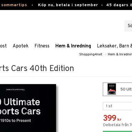
 sommartips
-
Köp nu, betala i september -
45 dagars 
ost
Apotek
Fitness
Hem & Inredning
Leksaker, Barn 
Shopping4net
»
Hem & Inredni
ts Cars 40th Edition
50 Ult
399
kr
Delbetala från 7