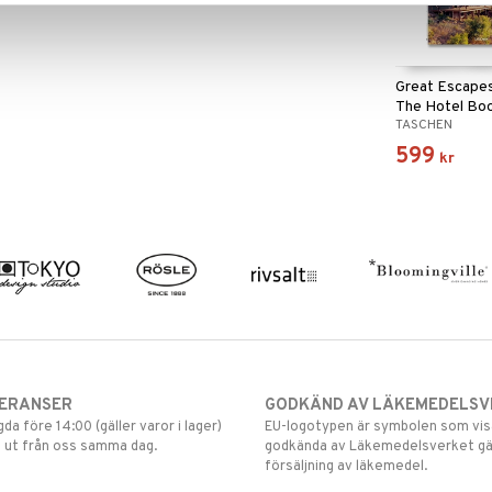
Great Escapes
The Hotel Bo
TASCHEN
599
kr
VERANSER
GODKÄND AV LÄKEMEDELSV
gda före 14:00 (gäller varor i lager)
EU-logotypen är symbolen som visar
 ut från oss samma dag.
godkända av Läkemedelsverket gä
försäljning av läkemedel.