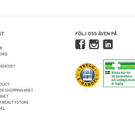
ST
FÖLJ OSS ÄVEN PÅ
AR
NORD
LUENCER?
OLICY
ÖR SHOPPING4NET
4NET
T BEAUTYSTORE
DEL