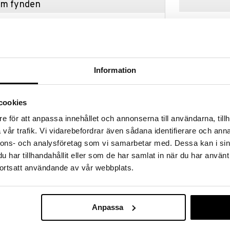
hem fynden
tt fynda under vår stora rea. Just nu är varuhuset
fantastiska reapriser på mängder av spännande
!
 fram till 31/8-2026, men var snabb - dina
ukter kan fort ta slut!
Information
N »
cookies
100 Interiors 
e för att anpassa innehållet och annonserna till användarna, tillh
sportbilsantologin, med 50 av de mest
World
vår trafik. Vi vidarebefordrar även sådana identifierare och anna
modellerna genom tiderna, från landmärket 1912
TASCHEN
radikala 2020 McLaren Speedtail. Varje exempel
nnons- och analysföretag som vi samarbetar med. Dessa kan i sin
319
v världens ledande bilfotografer. 512 sidor.
kr
har tillhandahållit eller som de har samlat in när du har använt
ortsatt användande av vår webbplats.
Anpassa
99 kr