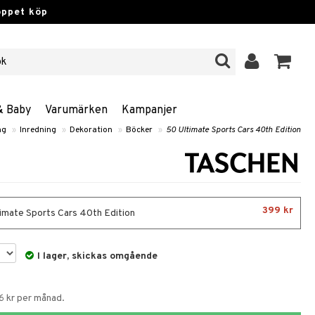
öppet köp
& Baby
Varumärken
Kampanjer
ng
»
Inredning
»
Dekoration
»
Böcker
»
50 Ultimate Sports Cars 40th Edition
399 kr
imate Sports Cars 40th Edition
I lager, skickas omgående
6 kr per månad.