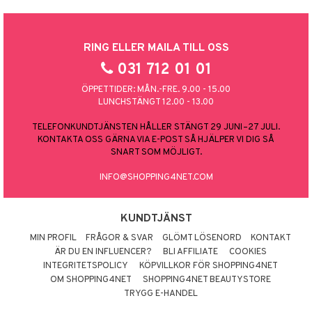
RING ELLER MAILA TILL OSS
031 712 01 01
ÖPPETTIDER: MÅN.-FRE. 9.00 - 15.00
LUNCHSTÄNGT 12.00 - 13.00
TELEFONKUNDTJÄNSTEN HÅLLER STÄNGT 29 JUNI–27 JULI.
KONTAKTA OSS GÄRNA VIA E-POST SÅ HJÄLPER VI DIG SÅ
SNART SOM MÖJLIGT.
INFO@SHOPPING4NET.COM
KUNDTJÄNST
MIN PROFIL
FRÅGOR & SVAR
GLÖMT LÖSENORD
KONTAKT
ÄR DU EN INFLUENCER?
BLI AFFILIATE
COOKIES
INTEGRITETSPOLICY
KÖPVILLKOR FÖR SHOPPING4NET
OM SHOPPING4NET
SHOPPING4NET BEAUTYSTORE
TRYGG E-HANDEL