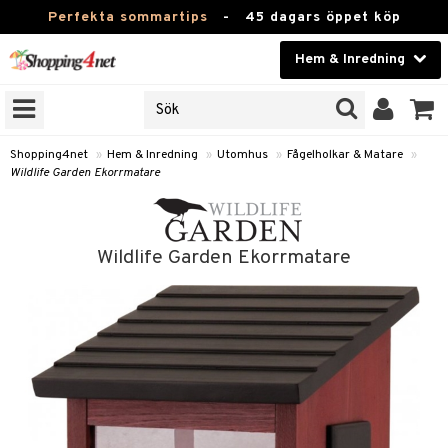
Perfekta sommartips
-
45 dagars öppet köp
Hem & Inredning
RKEN
Skönhet
JER
ODUKTER
Kontaktlinser
Shopping4net
»
Hem & Inredning
»
Utomhus
»
Fågelholkar & Matare
»
Wildlife Garden Ekorrmatare
TKORT
Hälsokost
Apotek
Wildlife Garden Ekorrmatare
sinredning
Fitness
g
textilier
mpor
Hem & Inredning
g
stillbehör
bler
ngstillbehör
Leksaker, Barn & Baby
ronik
msdekoration
r
e & krokar
Varumärken
dslampor
et
msförvaring
us
Kampanjer
lampor
g
stextilier
tor & Ljusstakar
varing