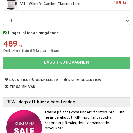
til
e
489 kr
Vit - Wildlife Garden Ekorrmatare
vtillbehör
an & Örngott
 & Muggar
änst
kknivar
Kryddkvarnar
 & svar
l- & Grönsaksknivar
ngstillbehör
I lager, skickas omgående
produkt
rbrädor
nnor
489
kr
elningen
cialknivar
Delbetala från 85 kr per månad.
way / Outdoor
tik
skor
ar
LÄGG I KUNDVAGNEN
lådor
ietter
& Bakformar
LÄGG TILL PÅ ÖNSKELISTA
SKRIV RECENSION
moskannor
pa tallrikar
gningsfat & Skålar
TIPSA EN VÄN
rmosmuggar
tallrikar
Bartillbehör
REA - dags att klicka hem fynden
Passa på att fynda under vår stora rea. Just
nu är varuhuset fyllt med fantastiska
reapriser på mängder av spännande
produkter!