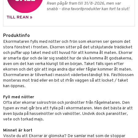
Rean pågår fram till 31/8-2026, men var
snabb - dina favoritprodukter kan fort ta slut!
TILL REAN »
Produktinfo
Ekorrmataren fylls med nötter och frön som ekorren ser genom det
stora fönstret i fronten. Ekorren sitter på det utskjutande trädäcket
och puffar upp taket med sitt huvud för att komma åt maten. Ekorrar
är smarta djur och de lär sig snabbt hur de ska komma åt godsakerna,
även om det kan verka klurigt till en början. Taket fälls igen efter
ekorren och det gör att inga andra djur eller fåglar kommer åt maten.
Ekorrmataren är tillverkad i massivt väderbeständigt trä. Fästklossen
monteras mot träd eller en bit ut ifrån väggen så att locket / taket
kan öppnas.
Fyll med nötter
Ofta äter ekorrar solrosfrön och jordnötter från fågelmataren. Den
typen av mat går bra att fylla på i ekorrmataren. Men det bästa är att
även bjuda på hasselnötter och valnötter. Undvik dock paranötter,
vete och torkad majs.
Minnet är kort
Visste du att Ekorrar är glömska? De samlar mat som de stoppar