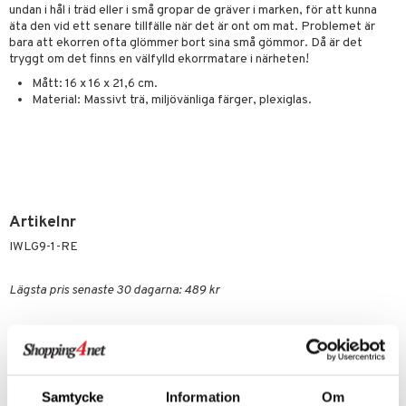
undan i hål i träd eller i små gropar de gräver i marken, för att kunna
äta den vid ett senare tillfälle när det är ont om mat. Problemet är
bara att ekorren ofta glömmer bort sina små gömmor. Då är det
tryggt om det finns en välfylld ekorrmatare i närheten!
Mått: 16 x 16 x 21,6 cm.
Material: Massivt trä, miljövänliga färger, plexiglas.
Artikelnr
IWLG9-1-RE
Lägsta pris senaste 30 dagarna: 489 kr
Kundrecension
Så kul!
Så bra hus! Ekorrarna älskar detta och besöker huset flera gånger
dagligen. Har man ekorrar i närheten så söker de upp huset och
Samtycke
Information
Om