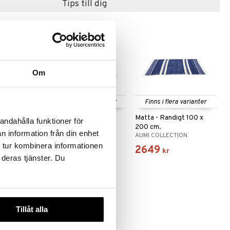
Tips till dig
Om
 varianter
Finns i flera varianter
Finns i flera varianter
nd 100 x
Matta - Randigt 100 x
Matta - Randigt 100 x
andahålla funktioner för
150 cm.
200 cm.
n information från din enhet
ION
AUMI COLLECTION
AUMI COLLECTION
 tur kombinera informationen
1999
2649
kr
kr
 deras tjänster. Du
Tillåt alla