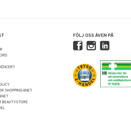
ST
FÖLJ OSS ÄVEN PÅ
AR
NORD
LUENCER?
OLICY
ÖR SHOPPING4NET
4NET
T BEAUTYSTORE
DEL