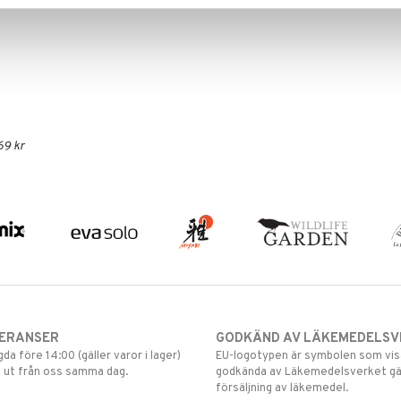
69 kr
VERANSER
GODKÄND AV LÄKEMEDELSV
gda före 14:00 (gäller varor i lager)
EU-logotypen är symbolen som visar
 ut från oss samma dag.
godkända av Läkemedelsverket gä
försäljning av läkemedel.