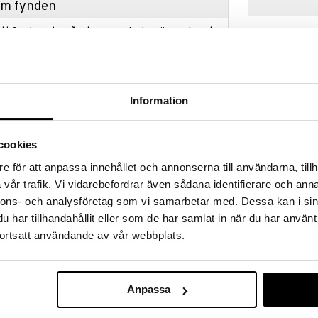
hem fynden
tt fynda under vår stora rea. Just nu är varuhuset
fantastiska reapriser på mängder av spännande
!
 fram till 31/8-2026, men var snabb - dina
ukter kan fort ta slut!
Information
N »
Finns i flera
cookies
Matta - Diamo
e för att anpassa innehållet och annonserna till användarna, tillh
i ditt hem med vår vackra handvävda bomullsmatta från
150 cm.
olika nyanser ger denna mångsidiga matta en
vår trafik. Vi vidarebefordrar även sådana identifierare och anna
AUMI COLLECT
t till vilket rum som helst. Perfekt som en matta i
nnons- och analysföretag som vi samarbetar med. Dessa kan i sin
1849
bredvid sängen. Finns i flera storlekar och färger.
fr.
kr
har tillhandahållit eller som de har samlat in när du har använt
ortsatt användande av vår webbplats.
.
är noggrant handvävd, vilket säkerställer unika
rkskänsla som förhöjer dess charm.
Anpassa
urlig bomull, den erbjuder en behaglig känsla under
brett utbud av inredningsstilar, från kust och lantligt