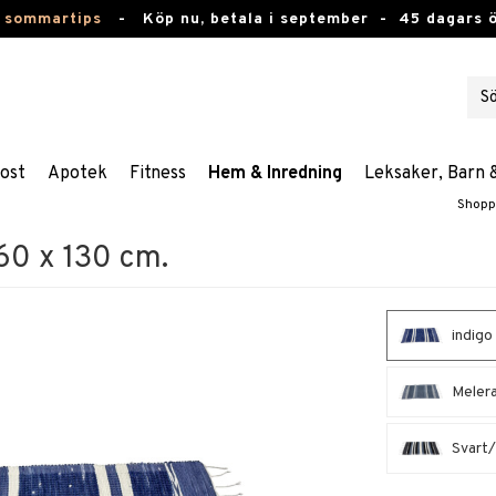
 sommartips
-
Köp nu, betala i september -
45 dagars 
ost
Apotek
Fitness
Hem & Inredning
Leksaker, Barn 
Shopp
60 x 130 cm.
indigo 
Melera
Svart/