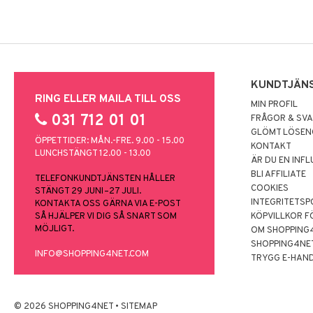
KUNDTJÄN
RING ELLER MAILA TILL OSS
MIN PROFIL
031 712 01 01
FRÅGOR & SV
GLÖMT LÖSE
ÖPPETTIDER: MÅN.-FRE. 9.00 - 15.00
KONTAKT
LUNCHSTÄNGT 12.00 - 13.00
ÄR DU EN INF
BLI AFFILIATE
TELEFONKUNDTJÄNSTEN HÅLLER
COOKIES
STÄNGT 29 JUNI–27 JULI.
INTEGRITETSP
KONTAKTA OSS GÄRNA VIA E-POST
SÅ HJÄLPER VI DIG SÅ SNART SOM
KÖPVILLKOR F
MÖJLIGT.
OM SHOPPING
SHOPPING4NE
INFO@SHOPPING4NET.COM
TRYGG E-HAN
© 2026 SHOPPING4NET
•
SITEMAP