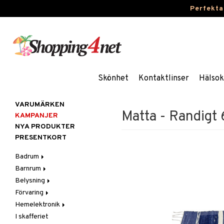
Perfekta
Skönhet
Kontaktlinser
Hälsok
VARUMÄRKEN
Matta - Randigt 
KAMPANJER
NYA PRODUKTER
PRESENTKORT
Badrum
Barnrum
Badrumsinredning
Belysning
Badrumstextilier
Barnlampor
Förvaring
Badrumstillbehör
Barnmöbler
Belysningstillbehör
Hemelektronik
Barnrumsdekoration
Lampor
Hängare & krokar
I skafferiet
Barnrumsförvaring
LED-ljus
Hyllor
Ljud
Bordslampor