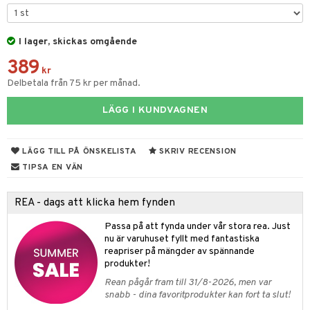
& Plädar
liv
til
 & svar
vtillbehör
tilier
Grilltillbehör
 & Muggar
produkt
I lager, skickas omgående
kknivar
Kryddkvarnar
elningen
389
l- & Grönsaksknivar
kr
& insektsskydd
ngstillbehör
Delbetala från 75 kr per månad.
tik
rbrädor
dskuddar
k
nnor
LÄGG I KUNDVAGNEN
cialknivar
textilier
rdsredskap
way / Outdoor
ddset
sbelysning
skor
ar
LÄGG TILL PÅ ÖNSKELISTA
SKRIV RECENSION
dar & Täcken
TIPSA EN VÄN
lådor
e
ietter
& Bakformar
an & Örngott
moskannor
pa tallrikar
gningsfat & Skålar
REA - dags att klicka hem fynden
rmosmuggar
tallrikar
Bartillbehör
Passa på att fynda under vår stora rea. Just
nu är varuhuset fyllt med fantastiska
reapriser på mängder av spännande
produkter!
Rean pågår fram till 31/8-2026, men var
snabb - dina favoritprodukter kan fort ta slut!