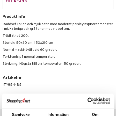
TILL REAN »
Produktinfo
Bäddset i skön och mjuk satin med modernt paisleyinspirerat mönster
i mjuka beiga och grå toner mot vit botten.
Trådtäthet 200.
Storlek: 50x60 cm, 150x210 cm
Normal maskintvätt vid 60 grader.
Torktumla på normal temperatur.
Strykning. Högsta tillåtna temperatur 150 grader.
Artikelnr
ITY85-1-B5
Lägsta pris senaste 30 dagarna: 389 kr
Populära produkter
Samtycke
Information
Om