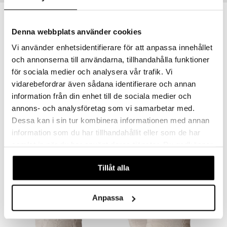
Denna webbplats använder cookies
Vi använder enhetsidentifierare för att anpassa innehållet
och annonserna till användarna, tillhandahålla funktioner
för sociala medier och analysera vår trafik. Vi
vidarebefordrar även sådana identifierare och annan
information från din enhet till de sociala medier och
Finns i flera varianter
Finns i flera varianter
annons- och analysföretag som vi samarbetar med.
Dessa kan i sin tur kombinera informationen med annan
Påslakanset 150 x 210 cm
Randigt Påslakanset 150 x 210 cm
AUMI COLLECTION
AUMI COLLECTION
information som du har tillhandahållit eller som de har
samlat in när du har använt deras tjänster. Du godkänner
439
479
kr
kr
våra cookies vid fortsatt användande av vår webbplats.
Tillåt alla
Anpassa