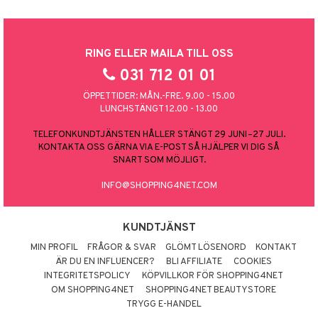
RING ELLER MAILA TILL OSS
031 712 01 01
ÖPPETTIDER: MÅN.-FRE. 9.00 - 15.00
LUNCHSTÄNGT 12.00 - 13.00
TELEFONKUNDTJÄNSTEN HÅLLER STÄNGT 29 JUNI–27 JULI.
KONTAKTA OSS GÄRNA VIA E-POST SÅ HJÄLPER VI DIG SÅ
SNART SOM MÖJLIGT.
INFO@SHOPPING4NET.COM
KUNDTJÄNST
MIN PROFIL
FRÅGOR & SVAR
GLÖMT LÖSENORD
KONTAKT
ÄR DU EN INFLUENCER?
BLI AFFILIATE
COOKIES
INTEGRITETSPOLICY
KÖPVILLKOR FÖR SHOPPING4NET
OM SHOPPING4NET
SHOPPING4NET BEAUTYSTORE
TRYGG E-HANDEL