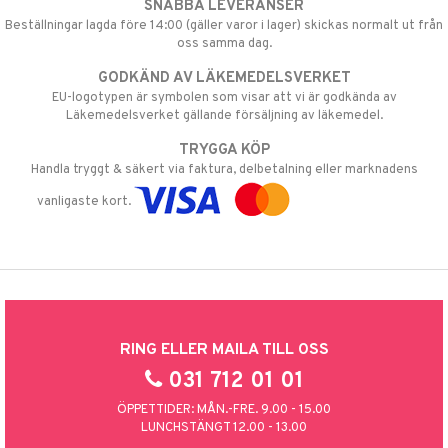
SNABBA LEVERANSER
Beställningar lagda före 14:00 (gäller varor i lager) skickas normalt ut från
oss samma dag.
GODKÄND AV LÄKEMEDELSVERKET
EU-logotypen är symbolen som visar att vi är godkända av
Läkemedelsverket gällande försäljning av läkemedel.
TRYGGA KÖP
Handla tryggt & säkert via faktura, delbetalning eller marknadens
vanligaste kort.
RING ELLER MAILA TILL OSS
031 712 01 01
ÖPPETTIDER: MÅN.-FRE. 9.00 - 15.00
LUNCHSTÄNGT 12.00 - 13.00