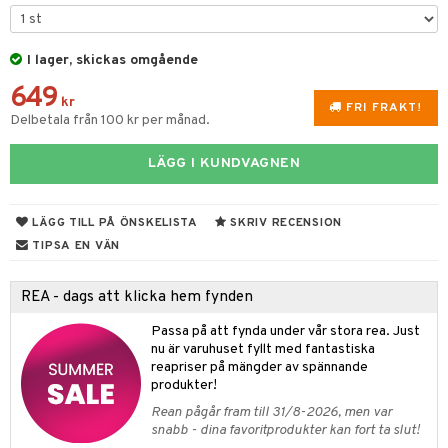
til
vtillbehör
 & Muggar
I lager, skickas omgående
kknivar
Kryddkvarnar
649
l- & Grönsaksknivar
kr
ngstillbehör
FRI FRAKT!
Delbetala från 100 kr per månad.
rbrädor
nnor
LÄGG I KUNDVAGNEN
cialknivar
way / Outdoor
skor
ar
LÄGG TILL PÅ ÖNSKELISTA
SKRIV RECENSION
lådor
ietter
& Bakformar
TIPSA EN VÄN
moskannor
pa tallrikar
gningsfat & Skålar
REA - dags att klicka hem fynden
rmosmuggar
tallrikar
Bartillbehör
Passa på att fynda under vår stora rea. Just
nu är varuhuset fyllt med fantastiska
reapriser på mängder av spännande
produkter!
& Plädar
Rean pågår fram till 31/8-2026, men var
s
dskuddar
textilier
snabb - dina favoritprodukter kan fort ta slut!