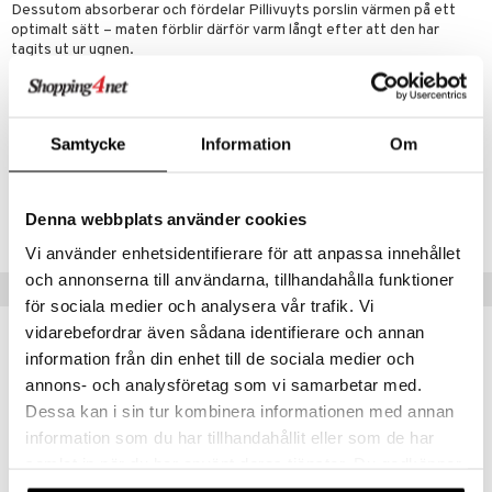
Dessutom absorberar och fördelar Pillivuyts porslin värmen på ett
optimalt sätt – maten förblir därför varm långt efter att den har
tagits ut ur ugnen.
TILLVERKAD I FRANKRIKE
Artikelnr
Samtycke
Information
Om
IUB49-1-XX
Denna webbplats använder cookies
Lägsta pris senaste 30 dagarna: 552 kr
Vi använder enhetsidentifierare för att anpassa innehållet
och annonserna till användarna, tillhandahålla funktioner
Populära produkter
för sociala medier och analysera vår trafik. Vi
vidarebefordrar även sådana identifierare och annan
kampanj
-15%
information från din enhet till de sociala medier och
annons- och analysföretag som vi samarbetar med.
Dessa kan i sin tur kombinera informationen med annan
information som du har tillhandahållit eller som de har
samlat in när du har använt deras tjänster. Du godkänner
våra cookies vid fortsatt användande av vår webbplats.