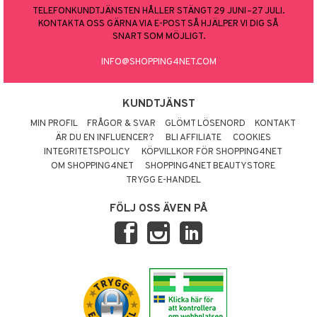
TELEFONKUNDTJÄNSTEN HÅLLER STÄNGT 29 JUNI–27 JULI.
KONTAKTA OSS GÄRNA VIA E-POST SÅ HJÄLPER VI DIG SÅ
SNART SOM MÖJLIGT.
INFO@SHOPPING4NET.COM
KUNDTJÄNST
MIN PROFIL
FRÅGOR & SVAR
GLÖMT LÖSENORD
KONTAKT
ÄR DU EN INFLUENCER?
BLI AFFILIATE
COOKIES
INTEGRITETSPOLICY
KÖPVILLKOR FÖR SHOPPING4NET
OM SHOPPING4NET
SHOPPING4NET BEAUTYSTORE
TRYGG E-HANDEL
FÖLJ OSS ÄVEN PÅ