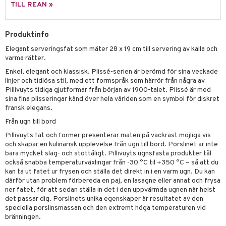
äder
lkar & Matare
TILL REAN »
änst
ddset
ör
& Plädar
liv
 & svar
Produktinfo
dar & Täcken
tilier
Grilltillbehör
produkt
Elegant serveringsfat som mäter 28 x 19 cm till servering av kalla och
an & Örngott
varma rätter.
elningen
Enkel, elegant och klassisk. Plissé-serien är berömd för sina veckade
& insektsskydd
linjer och tidlösa stil, med ett formspråk som härrör från några av
tik
Pillivuyts tidiga gjutformar från början av 1900-talet. Plissé är med
dskuddar
k
sina fina plisseringar känd över hela världen som en symbol för diskret
fransk elegans.
textilier
rdsredskap
Från ugn till bord
ddset
sbelysning
Pillivuyts fat och former presenterar maten på vackrast möjliga vis
och skapar en kulinarisk upplevelse från ugn till bord. Porslinet är inte
dar & Täcken
e
bara mycket slag- och stöttåligt. Pillivuyts ugnsfasta produkter tål
an & Örngott
också snabba temperaturväxlingar från -30 °C til +350 °C – så att du
kan ta ut fatet ur frysen och ställa det direkt in i en varm ugn. Du kan
därför utan problem förbereda en paj, en lasagne eller annat och frysa
ner fatet, för att sedan ställa in det i den uppvärmda ugnen när helst
det passar dig. Porslinets unika egenskaper är resultatet av den
speciella porslinsmassan och den extremt höga temperaturen vid
bränningen.