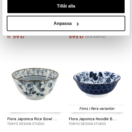
Tillåt alla
Finns i flera varianter
Duralex Skål med lock
Eva Skål 24cm
Anpassa
DURALEX
BJØRN WIINBLAD
59
595
699
fr.
kr
kr
(
ord.
kr
)
Finns i flera varianter
Flora Japonica Rice Bowl 12cm
Flora Japonica Noodle Bowl 20.3cm
TOKYO DESIGN STUDIO
TOKYO DESIGN STUDIO