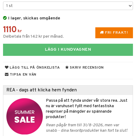
til
vtillbehör
 & Muggar
I lager, skickas omgående
kknivar
Kryddkvarnar
1110
l- & Grönsaksknivar
kr
ngstillbehör
FRI FRAKT!
Delbetala från 142 kr per månad.
rbrädor
nnor
LÄGG I KUNDVAGNEN
cialknivar
way / Outdoor
skor
ar
LÄGG TILL PÅ ÖNSKELISTA
SKRIV RECENSION
lådor
ietter
& Bakformar
TIPSA EN VÄN
moskannor
pa tallrikar
gningsfat & Skålar
REA - dags att klicka hem fynden
rmosmuggar
tallrikar
Bartillbehör
Passa på att fynda under vår stora rea. Just
nu är varuhuset fyllt med fantastiska
reapriser på mängder av spännande
produkter!
& Plädar
Rean pågår fram till 31/8-2026, men var
s
dskuddar
textilier
snabb - dina favoritprodukter kan fort ta slut!