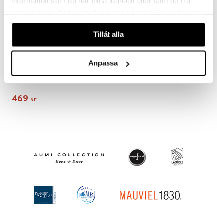
information som du har tillhandahållit eller som de har
samlat in när du har använt deras tjänster. Du godkänner
våra cookies vid fortsatt användande av vår webbplats.
Tillåt alla
Anpassa
Lula Jar Glasburk För Hundmat
ALESSI
469
kr