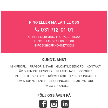
RING ELLER MAILA TILL OSS
031 712 01 01
ÖPPETTIDER: MÅN.-FRE. 9.00 - 15.00
LUNCHSTÄNGT 12.00 - 13.00
INFO@SHOPPING4NET.COM
KUNDTJÄNST
MIN PROFIL
FRÅGOR & SVAR
GLÖMT LÖSENORD
KONTAKT
ÄR DU EN INFLUENCER?
BLI AFFILIATE
COOKIES
INTEGRITETSPOLICY
KÖPVILLKOR FÖR SHOPPING4NET
OM SHOPPING4NET
SHOPPING4NET BEAUTYSTORE
TRYGG E-HANDEL
FÖLJ OSS ÄVEN PÅ