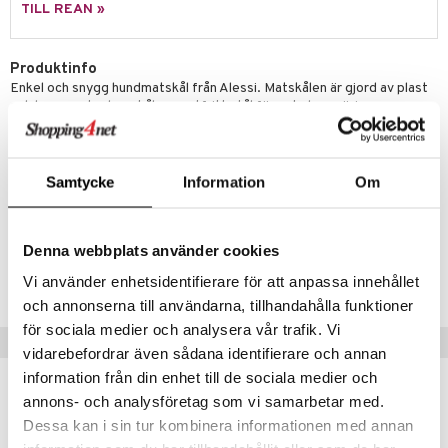
äder
lkar & Matare
TILL REAN »
änst
ddset
ör
& Plädar
liv
 & svar
Produktinfo
dar & Täcken
tilier
Grilltillbehör
Enkel och snygg hundmatskål från Alessi. Matskålen är gjord av plast
produkt
och har en urtagbar skål av rostfritt stål för enkel rengöring.
an & Örngott
elningen
Mått: Rymmer: 150 cl, Diameter: 32 cm, Höjd: 37 cm
& insektsskydd
Material: Plast/Rostfritt stål
tik
Samtycke
Information
Om
dskuddar
k
Artikelnr
textilier
rdsredskap
ILH00-1-SV
Denna webbplats använder cookies
ddset
sbelysning
Lägsta pris senaste 30 dagarna: 1110 kr
Vi använder enhetsidentifierare för att anpassa innehållet
dar & Täcken
e
och annonserna till användarna, tillhandahålla funktioner
an & Örngott
för sociala medier och analysera vår trafik. Vi
Tips till dig
vidarebefordrar även sådana identifierare och annan
information från din enhet till de sociala medier och
annons- och analysföretag som vi samarbetar med.
Dessa kan i sin tur kombinera informationen med annan