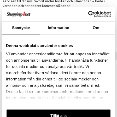
servisen till din nya favorit under hösten och julmånaden – både i
vardagen och när gäster kommer på besök.
Artikelnr
ITV48-19-WI
Samtycke
Information
Om
Lägsta pris senaste 30 dagarna: 187 kr
Denna webbplats använder cookies
Vi använder enhetsidentifierare för att anpassa innehållet
Tips till dig
och annonserna till användarna, tillhandahålla funktioner
för sociala medier och analysera vår trafik. Vi
vidarebefordrar även sådana identifierare och annan
information från din enhet till de sociala medier och
annons- och analysföretag som vi samarbetar med.
Dessa kan i sin tur kombinera informationen med annan
information som du har tillhandahållit eller som de har
samlat in när du har använt deras tjänster. Du godkänner
våra cookies vid fortsatt användande av vår webbplats.
Finns i flera varianter
Finns i flera varianter
Tillåt alla