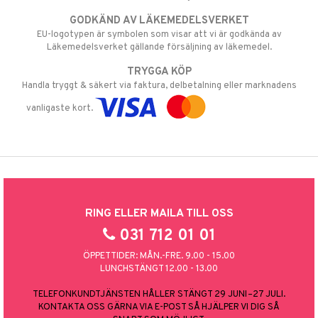
GODKÄND AV LÄKEMEDELSVERKET
EU-logotypen är symbolen som visar att vi är godkända av
Läkemedelsverket gällande försäljning av läkemedel.
TRYGGA KÖP
Handla tryggt & säkert via faktura, delbetalning eller marknadens
vanligaste kort.
RING ELLER MAILA TILL OSS
031 712 01 01
ÖPPETTIDER: MÅN.-FRE. 9.00 - 15.00
LUNCHSTÄNGT 12.00 - 13.00
TELEFONKUNDTJÄNSTEN HÅLLER STÄNGT 29 JUNI–27 JULI.
KONTAKTA OSS GÄRNA VIA E-POST SÅ HJÄLPER VI DIG SÅ