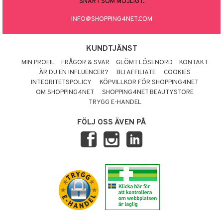
SNART SOM MÖJLIGT.
INFO@SHOPPING4NET.COM
KUNDTJÄNST
MIN PROFIL
FRÅGOR & SVAR
GLÖMT LÖSENORD
KONTAKT
ÄR DU EN INFLUENCER?
BLI AFFILIATE
COOKIES
INTEGRITETSPOLICY
KÖPVILLKOR FÖR SHOPPING4NET
OM SHOPPING4NET
SHOPPING4NET BEAUTYSTORE
TRYGG E-HANDEL
FÖLJ OSS ÄVEN PÅ