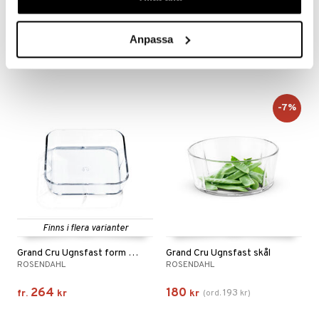
Grand Cru Lock till ugnsfast form Grå
Grand Cru Lock till ugnsfast skål
ROSENDAHL
ROSENDAHL
Anpassa
59
59
fr.
kr
fr.
kr
-7%
Finns i flera varianter
Grand Cru Ugnsfast form klar
Grand Cru Ugnsfast skål
ROSENDAHL
ROSENDAHL
264
180
193
fr.
kr
kr
(
ord.
kr
)