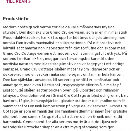
TILL REAN »
äder
lkar & Matare
änst
ddset
ör
& Plädar
liv
 & svar
Produktinfo
dar & Täcken
tilier
Grilltillbehör
Modern nostalgi och värme för alla de kalla månadernas mysiga
produkt
an & Örngott
stunder. Den ikoniska vita Grand Cru-servisen, som är en minimalistisk
Rosendahl-klassiker, har klätts upp för höstmys och julstämning med
elningen
norska Fam Irvolls maximalistiska illustrationer. På ett kreativt och
& insektsskydd
lekfullt sätt hämtar hon inspiration från det förflutna och skapar med
tik
Grand Cru Cottage-serien ett modernt och stämningsfullt uttryck. På
dskuddar
k
seriens tallrikar, skålar, muggar och förvaringsburkar möts den
textilier
rdsredskap
nordiska naturen med klassiska julmotiv och vintagepynt i ett härligt
samspel. Grand Cru Cottage-skålen mäter 19 cm i diameter och är
ddset
sbelysning
dekorerad med en vacker ranka som elegant omfamnar hela kanten.
Den kan självklart användas till servering av nötter, småkakor och
dar & Täcken
e
annat gott, men även till frukost, risgrynsgröt eller ris à la malta på
julafton, då skålen sätter pricken över i på julbordet och fulländar
an & Örngott
julmyset. Grundelementen i Grand Cru Cottage är blad och grenar, bär,
havtorn, fåglar, honungshjärtan, glasdekorationer och ekollon som är
sammansatta i en unik komposition på varje del av servisen. Grand Cru
Cottage är som en familj där alla familjemedlemmar innehåller grafiska
element inom samma färgpalett, så att var och en är unik men ändå
harmonisk. Gemensamt för alla seriens motiv är att det ljuva och
nostalgiska uttrycket skapar en extra mysig stämning som gör