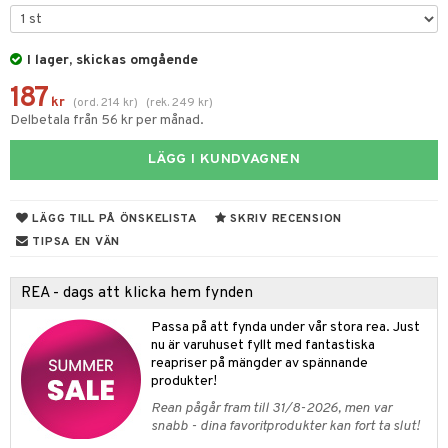
til
vtillbehör
 & Muggar
I lager, skickas omgående
kknivar
Kryddkvarnar
187
l- & Grönsaksknivar
kr
(
ord.
214
kr
)
(
rek.
249
kr
)
ngstillbehör
Delbetala från 56 kr per månad.
rbrädor
nnor
LÄGG I KUNDVAGNEN
cialknivar
way / Outdoor
skor
ar
LÄGG TILL PÅ ÖNSKELISTA
SKRIV RECENSION
TIPSA EN VÄN
lådor
ietter
& Bakformar
moskannor
pa tallrikar
gningsfat & Skålar
REA - dags att klicka hem fynden
rmosmuggar
tallrikar
Bartillbehör
Passa på att fynda under vår stora rea. Just
nu är varuhuset fyllt med fantastiska
reapriser på mängder av spännande
produkter!
& Plädar
Rean pågår fram till 31/8-2026, men var
s
dskuddar
textilier
snabb - dina favoritprodukter kan fort ta slut!