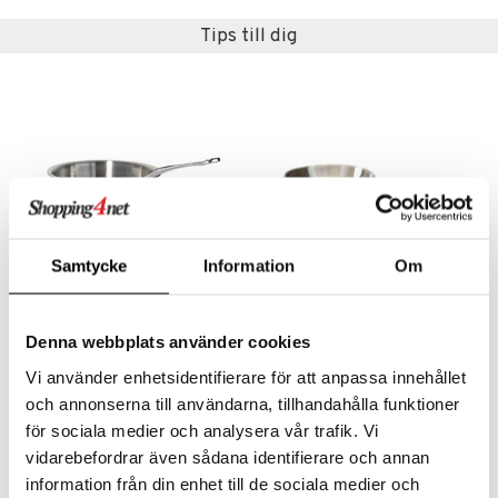
äder
lkar & Matare
änst
Tips till dig
ddset
ör
& Plädar
liv
 & svar
dar & Täcken
tilier
Grilltillbehör
produkt
an & Örngott
elningen
& insektsskydd
tik
dskuddar
k
textilier
rdsredskap
Samtycke
Information
Om
ddset
sbelysning
Mauviel Cook Style sautepanna
Mauviel Cook Style stekpanna
dar & Täcken
e
MAUVIEL
MAUVIEL
Denna webbplats använder cookies
an & Örngott
Vi använder enhetsidentifierare för att anpassa innehållet
2499
3099
kr
kr
och annonserna till användarna, tillhandahålla funktioner
för sociala medier och analysera vår trafik. Vi
vidarebefordrar även sådana identifierare och annan
information från din enhet till de sociala medier och