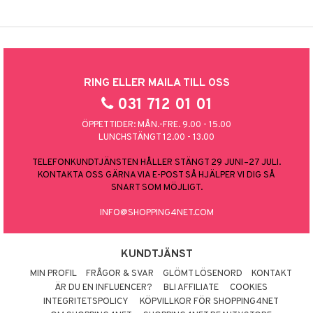
RING ELLER MAILA TILL OSS
031 712 01 01
ÖPPETTIDER: MÅN.-FRE. 9.00 - 15.00
LUNCHSTÄNGT 12.00 - 13.00
TELEFONKUNDTJÄNSTEN HÅLLER STÄNGT 29 JUNI–27 JULI.
KONTAKTA OSS GÄRNA VIA E-POST SÅ HJÄLPER VI DIG SÅ
SNART SOM MÖJLIGT.
INFO@SHOPPING4NET.COM
KUNDTJÄNST
MIN PROFIL
FRÅGOR & SVAR
GLÖMT LÖSENORD
KONTAKT
ÄR DU EN INFLUENCER?
BLI AFFILIATE
COOKIES
INTEGRITETSPOLICY
KÖPVILLKOR FÖR SHOPPING4NET