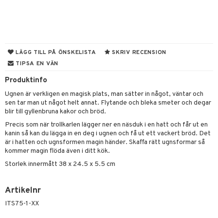
til
vtillbehör
 & Muggar
kknivar
Kryddkvarnar
l- & Grönsaksknivar
ngstillbehör
LÄGG TILL PÅ ÖNSKELISTA
SKRIV RECENSION
TIPSA EN VÄN
rbrädor
nnor
Produktinfo
cialknivar
way / Outdoor
Ugnen är verkligen en magisk plats, man sätter in något, väntar och
skor
ar
sen tar man ut något helt annat. Flytande och bleka smeter och degar
blir till gyllenbruna kakor och bröd.
lådor
ietter
& Bakformar
Precis som när trollkarlen lägger ner en näsduk i en hatt och får ut en
kanin så kan du lägga in en deg i ugnen och få ut ett vackert bröd. Det
moskannor
pa tallrikar
gningsfat & Skålar
är i hatten och ugnsformen magin händer. Skaffa rätt ugnsformar så
kommer magin flöda även i ditt kök.
rmosmuggar
tallrikar
Bartillbehör
Storlek innermått 38 x 24.5 x 5.5 cm
& Plädar
Artikelnr
ITS75-1-XX
s
dskuddar
textilier