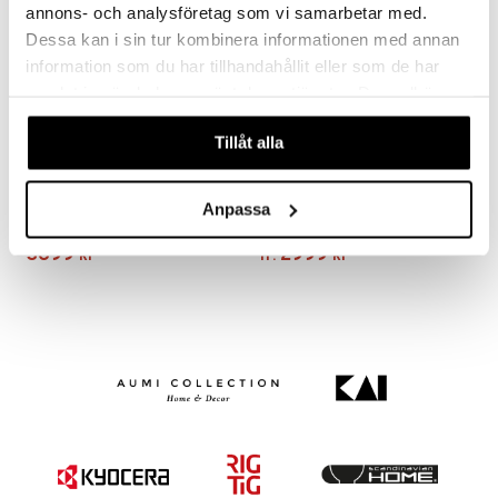
annons- och analysföretag som vi samarbetar med.
Dessa kan i sin tur kombinera informationen med annan
information som du har tillhandahållit eller som de har
samlat in när du har använt deras tjänster. Du godkänner
våra cookies vid fortsatt användande av vår webbplats.
Tillåt alla
Finns i flera varianter
Mauviel Cook Style traktörpanna
Mauviel Cook Style Ugnspanna med handtag
Anpassa
MAUVIEL
MAUVIEL
3699
2999
kr
fr.
kr