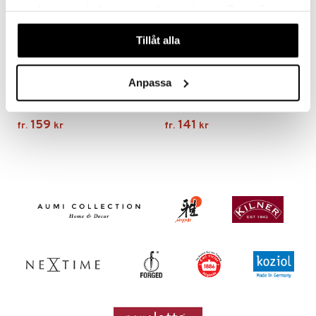
samlat in när du har använt deras tjänster. Du godkänner
våra cookies vid fortsatt användande av vår webbplats.
Tillåt alla
Finns i flera varianter
Finns i flera varianter
Anpassa
Pillivuyt Plissé tallrik flat
Pillivuyt Sancerre tallrik flat
PILLIVUYT
PILLIVUYT
159
141
fr.
kr
fr.
kr