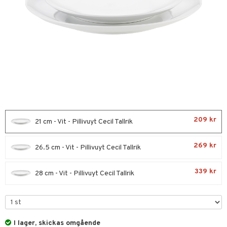
förvaring & Korgar
rvering
sbelysning
tion
kor
ker
s & Doftspridare
behör
urer & Skulpturer
ng & Hyllor
s kök
ckor
gare & Krokar
ration
k
kor
lor
tor & Ljusstakar
g & Städning
al Art
förvaring & Korgar
bler
gdekorationer
ampagneglas
209 kr
& Kastruller
21 cm - Vit - Pillivuyt Cecil Tallrik
er
cksglas
lsmaskiner
269 kr
26.5 cm - Vit - Pillivuyt Cecil Tallrik
nk- & Cocktailglas
drostar
& Karaffer
339 kr
las
fe, Te & Espresso
28 cm - Vit - Pillivuyt Cecil Tallrik
ps- & Avecglas
er & Elvispar
dknivar
rvaring
glas
iga maskiner
vset
dskap
I lager, skickas omgående
skey- & Cognacglas
tenkokare
vslipar och Brynen