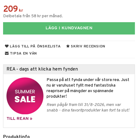
til
209
vtillbehör
kr
 & Muggar
Delbetala från 58 kr per månad.
kknivar
Kryddkvarnar
LÄGG I KUNDVAGNEN
l- & Grönsaksknivar
ngstillbehör
rbrädor
nnor
LÄGG TILL PÅ ÖNSKELISTA
SKRIV RECENSION
cialknivar
TIPSA EN VÄN
way / Outdoor
skor
ar
REA - dags att klicka hem fynden
lådor
ietter
Passa på att fynda under vår stora rea. Just
nu är varuhuset fyllt med fantastiska
moskannor
pa tallrikar
reapriser på mängder av spännande
rmosmuggar
tallrikar
produkter!
Rean pågår fram till 31/8-2026, men var
& Bakformar
snabb - dina favoritprodukter kan fort ta slut!
gningsfat & Skålar
TILL REAN »
Bartillbehör
Produktinfo