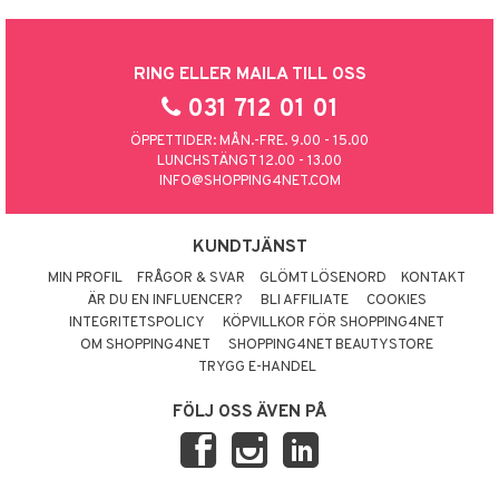
RING ELLER MAILA TILL OSS
031 712 01 01
ÖPPETTIDER: MÅN.-FRE. 9.00 - 15.00
LUNCHSTÄNGT 12.00 - 13.00
INFO@SHOPPING4NET.COM
KUNDTJÄNST
MIN PROFIL
FRÅGOR & SVAR
GLÖMT LÖSENORD
KONTAKT
ÄR DU EN INFLUENCER?
BLI AFFILIATE
COOKIES
INTEGRITETSPOLICY
KÖPVILLKOR FÖR SHOPPING4NET
OM SHOPPING4NET
SHOPPING4NET BEAUTYSTORE
TRYGG E-HANDEL
FÖLJ OSS ÄVEN PÅ