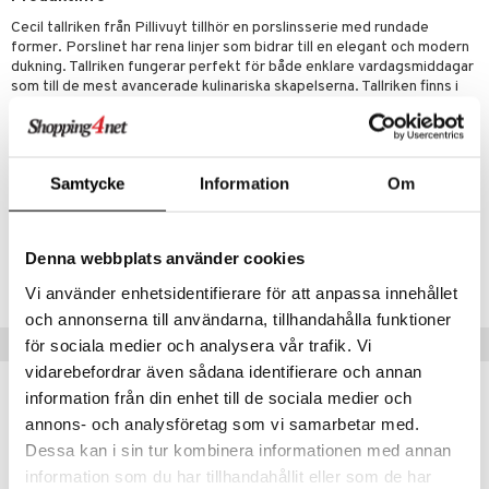
Cecil tallriken från Pillivuyt tillhör en porslinsserie med rundade
& Plädar
former. Porslinet har rena linjer som bidrar till en elegant och modern
dukning. Tallriken fungerar perfekt för både enklare vardagsmiddagar
s
dskuddar
textilier
som till de mest avancerade kulinariska skapelserna. Tallriken finns i
flera storlekar. 2 års garanti.
äder
lkar & Matare
Material: Ugnsfast porslin
änst
ddset
ör
& Plädar
liv
 & svar
Samtycke
Information
Om
Artikelnr
dar & Täcken
tilier
Grilltillbehör
produkt
ICA97-21-WI
an & Örngott
elningen
Denna webbplats använder cookies
& insektsskydd
Lägsta pris senaste 30 dagarna: 178 kr
Vi använder enhetsidentifierare för att anpassa innehållet
tik
dskuddar
k
och annonserna till användarna, tillhandahålla funktioner
Tips till dig
för sociala medier och analysera vår trafik. Vi
textilier
rdsredskap
vidarebefordrar även sådana identifierare och annan
ddset
sbelysning
information från din enhet till de sociala medier och
annons- och analysföretag som vi samarbetar med.
dar & Täcken
e
Dessa kan i sin tur kombinera informationen med annan
an & Örngott
information som du har tillhandahållit eller som de har