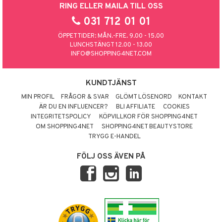
RING ELLER MAILA TILL OSS
031 712 01 01
ÖPPETTIDER: MÅN.-FRE. 9.00 - 15.00
LUNCHSTÄNGT 12.00 - 13.00
INFO@SHOPPING4NET.COM
KUNDTJÄNST
MIN PROFIL
FRÅGOR & SVAR
GLÖMT LÖSENORD
KONTAKT
ÄR DU EN INFLUENCER?
BLI AFFILIATE
COOKIES
INTEGRITETSPOLICY
KÖPVILLKOR FÖR SHOPPING4NET
OM SHOPPING4NET
SHOPPING4NET BEAUTYSTORE
TRYGG E-HANDEL
FÖLJ OSS ÄVEN PÅ