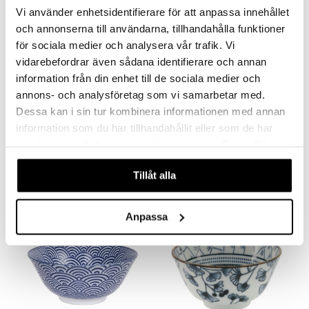
Vi använder enhetsidentifierare för att anpassa innehållet
och annonserna till användarna, tillhandahålla funktioner
för sociala medier och analysera vår trafik. Vi
vidarebefordrar även sådana identifierare och annan
information från din enhet till de sociala medier och
annons- och analysföretag som vi samarbetar med.
Finns i flera varianter
Finns i flera varianter
Dessa kan i sin tur kombinera informationen med annan
Nippon Blue Soba Bowl 21 cm
Nippon Blue Rice Bowl 12 cm
information som du har tillhandahållit eller som de har
TOKYO DESIGN STUDIO
TOKYO DESIGN STUDIO
samlat in när du har använt deras tjänster. Du godkänner
våra cookies vid fortsatt användande av vår webbplats.
148
77
kr
fr.
kr
Tillåt alla
Anpassa