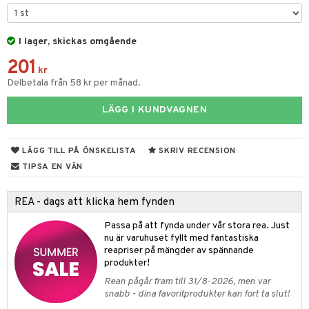
til
vtillbehör
 & Muggar
I lager, skickas omgående
kknivar
Kryddkvarnar
201
l- & Grönsaksknivar
kr
ngstillbehör
Delbetala från 58 kr per månad.
rbrädor
nnor
LÄGG I KUNDVAGNEN
cialknivar
way / Outdoor
skor
ar
LÄGG TILL PÅ ÖNSKELISTA
SKRIV RECENSION
TIPSA EN VÄN
lådor
ietter
moskannor
pa tallrikar
REA - dags att klicka hem fynden
rmosmuggar
tallrikar
Passa på att fynda under vår stora rea. Just
nu är varuhuset fyllt med fantastiska
& Bakformar
reapriser på mängder av spännande
produkter!
gningsfat & Skålar
Rean pågår fram till 31/8-2026, men var
Bartillbehör
snabb - dina favoritprodukter kan fort ta slut!