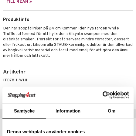
TILL REAN »
& Plädar
Produktinfo
s
dskuddar
textilier
Den här sopptallriken på 24 cm kommer i den nya färgen White
Truffle, utformad för att hylla den sällsynta svampen med den
äder
lkar & Matare
änst
distinkta smaken. Perfekt för att servera mindre förrätter, dessert
ddset
ör
& Plädar
liv
eller frukost ur. Liksom alla STAUB-keramikprodukter är den tillverkad
 & svar
av högkvalitativt material och täckt med emalj för att göra den ännu
dar & Täcken
tilier
Grilltillbehör
mer hållbar och lättskött.
produkt
an & Örngott
elningen
Artikelnr
& insektsskydd
ITO78-1-WHI
tik
dskuddar
k
Lägsta pris senaste 30 dagarna: 201 kr
textilier
rdsredskap
ddset
sbelysning
Samtycke
Information
Om
Populära produkter
dar & Täcken
e
an & Örngott
Denna webbplats använder cookies