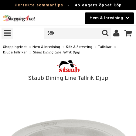
Perfekta sommartips
-
45 dagars öppet köp
Hem & Inredning
RKEN
Skönhet
JER
ODUKTER
Kontaktlinser
Shopping4net
»
Hem & Inredning
»
Kök & Servering
»
Tallrikar
»
Djupa tallrikar
»
Staub Dining Line Tallrik Djup
TKORT
Hälsokost
Apotek
Staub Dining Line Tallrik Djup
sinredning
Fitness
g
textilier
mpor
Hem & Inredning
g
stillbehör
bler
ngstillbehör
Leksaker, Barn & Baby
ronik
msdekoration
r
e & krokar
Varumärken
dslampor
et
msförvaring
us
Kampanjer
lampor
g
stextilier
tor & Ljusstakar
varing