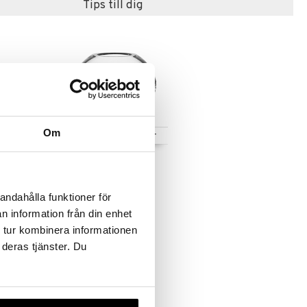
Tips till dig
Om
Finns i flera varianter
a
Carat Rund Vas
ORREFORS
andahålla funktioner för
1349
fr.
kr
n information från din enhet
 tur kombinera informationen
 deras tjänster. Du