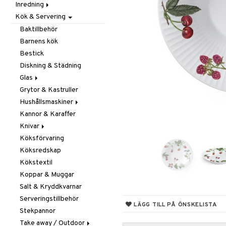
Inredning
Barnrumstextilier
Ljuslyktor & Ljusstakar
Småförvaring
Taklampor
Kök & Servering
Utomhusbelysning
Dekoration
Småförvaring & Korgar
Doftljus & Doftspridare
Väskor
Böcker
Baktillbehör
Förvaring & Hyllor
Figurer & Skulpturer
Barnens kök
Juldekoration
Klockor
Hängare & Krokar
Bestick
Ljuslyktor & Ljusstakar
Krukor
Hyllor
Diskning & Städning
Småmöbler
Metal Art
Småförvaring & Korgar
Glas
Väggdekorationer
Grytor & Kastruller
Champagneglas
Vaser
Hushållsmaskiner
Dricksglas
Kannor & Karaffer
Drink- & Cocktailglas
Brödrostar
Knivar
Ölglas
Kaffe, Te & Espresso
Köksförvaring
Snaps- & Avecglas
Mixer & Elvispar
Brödknivar
Köksredskap
Vinglas
Övriga maskiner
Knivset
Kökstextil
Whiskey- & Cognacglas
Vattenkokare
Knivslipar och Brynen
Koppar & Muggar
Knivtillbehör
Salt & Kryddkvarnar
Kockknivar
Serveringstillbehör
Skal- & Grönsaksknivar
LÄGG TILL PÅ ÖNSKELISTA
Stekpannor
Skärbrädor
Take away / Outdoor
Specialknivar