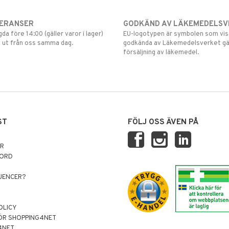
VERANSER
GODKÄND AV LÄKEMEDELSV
gda före 14:00 (gäller varor i lager)
EU-logotypen är symbolen som visar
 ut från oss samma dag.
godkända av Läkemedelsverket gä
försäljning av läkemedel.
ST
FÖLJ OSS ÄVEN PÅ
AR
NORD
LUENCER?
OLICY
ÖR SHOPPING4NET
4NET