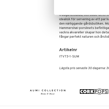
Värmare
Kuddar & Täcken
avrunda en glad och intim somma
autentiska nostalgien i Kählers ha
Lakan & Örngott
sig den djupa Hammershøi Summer-
trädgårdssallad, och både dess s
idealisk för servering av ett par
den närliggande gårdsbutiken. M
Hammershøi-porslinets befintliga
vackra akvareller skapar hon deta
fångar perfekt naturen och årstid
Artikelnr
ITV73-1-SUM
Lägsta pris senaste 30 dagarna: 3