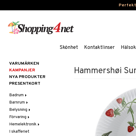
Perfek
Skönhet
Kontaktlinser
Hälsok
VARUMÄRKEN
Hammershøi Sum
KAMPANJER
NYA PRODUKTER
PRESENTKORT
Badrum
Barnrum
Badrumsinredning
Belysning
Badrumstextilier
Barnlampor
Förvaring
Badrumstillbehör
Barnmöbler
Belysningstillbehör
Hemelektronik
Barnrumsdekoration
Lampor
Hängare & krokar
I skafferiet
Barnrumsförvaring
LED-ljus
Hyllor
Ljud
Bordslampor