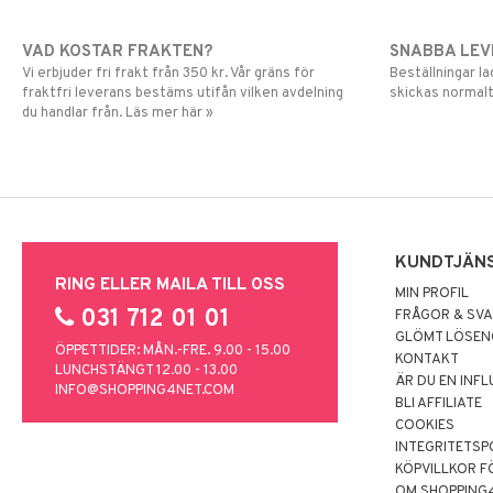
VAD KOSTAR FRAKTEN?
SNABBA LE
Vi erbjuder fri frakt från 350 kr. Vår gräns för
Beställningar la
fraktfri leverans bestäms utifån vilken avdelning
skickas normalt
du handlar från. Läs mer här »
KUNDTJÄN
RING ELLER MAILA TILL OSS
MIN PROFIL
031 712 01 01
FRÅGOR & SV
GLÖMT LÖSE
ÖPPETTIDER: MÅN.-FRE. 9.00 - 15.00
KONTAKT
LUNCHSTÄNGT 12.00 - 13.00
ÄR DU EN INF
INFO@SHOPPING4NET.COM
BLI AFFILIATE
COOKIES
INTEGRITETSP
KÖPVILLKOR F
OM SHOPPING