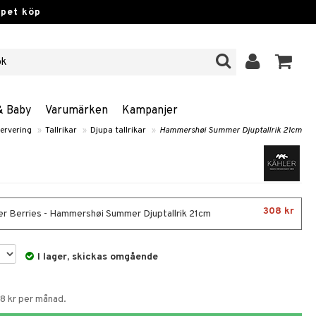
ppet köp
& Baby
Varumärken
Kampanjer
ervering
»
Tallrikar
»
Djupa tallrikar
»
Hammershøi Summer Djuptallrik 21cm
308 kr
 Berries - Hammershøi Summer Djuptallrik 21cm
I lager, skickas omgående
68 kr per månad.