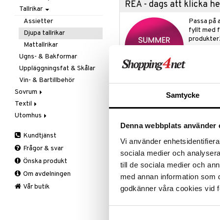
REA - dags att klicka 
Tallrikar
Flaskor
Matlådor
Assietter
Passa på a
fyllt med 
Termoskannor
Djupa tallrikar
produkter
Termosmuggar
Mattallrikar
Rean pågår
Ugns- & Bakformar
favoritprod
Uppläggningsfat & Skålar
TILL REA
Vin- & Bartillbehör
Sovrum
Samtycke
Produktinfo
Textil
Filtar & Plädar
Utomhus
Prydnadskuddar
Badrumstextilier
Blomstrande färger, former och 
Denna webbplats använder 
Hammershøi Summer från Kähler k
Sängkläder
Dukar
Fågelholkar & Matare
sommarbrisen när du dukar upp för
Kundtjänst
Tillbehör
Filtar & Plädar
Friluftsliv
Bäddset
Vi använder enhetsidentifierar
sommarhuset. Hammershøi Summer
Frågor & svar
Kökstextilier
Grill & Grilltillbehör
Kuddar & Täcken
sociala medier och analysera 
äventyrliga former, färger och k
Önska produkt
med sommarbär, med en diameter 
Mattor
Krukor
Lakan & Örngott
till de sociala medier och a
blåbär och påfågelögonfjärilen, 
Om avdelningen
Övrigt
Mygg- & insektsskydd
med annan information som du 
Sommarbärmotivet är målat på s
Prydnadskuddar
Picknick
Vår butik
godkänner våra cookies vid f
Summer-serien, där växter och bl
räfflorna på de vita keramikdelar
Sovrumstextilier
Trädgårdsredskap
över porslinet med sina olika asymm
Väskor
Utomhusbelysning
Bäddset
till de andra delarna i serien – o