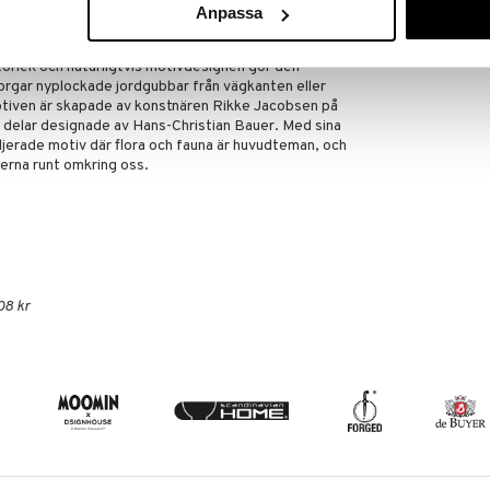
rstämning på bordet medan du njuter av den
Anpassa
ndgjorda designtraditioner. Det är lätt att föreställa
tallriken som den perfekta basen för en krispig
torlek och naturligtvis motivdesignen gör den
 korgar nyplockade jordgubbar från vägkanten eller
otiven är skapade av konstnären Rikke Jacobsen på
 delar designade av Hans-Christian Bauer. Med sina
ljerade motiv där flora och fauna är huvudteman, och
erna runt omkring oss.
08 kr