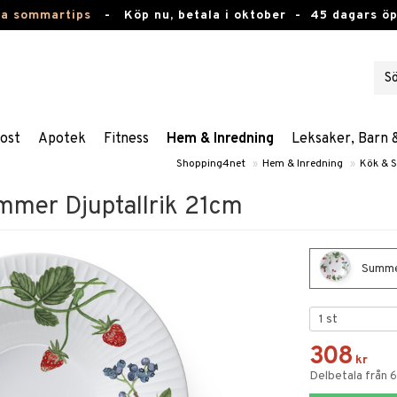
ta sommartips
-
Köp nu, betala i oktober -
45 dagars ö
ost
Apotek
Fitness
Hem & Inredning
Leksaker, Barn 
Shopping4net
»
Hem & Inredning
»
Kök & S
mer Djuptallrik 21cm
Summer
308
kr
Delbetala från 