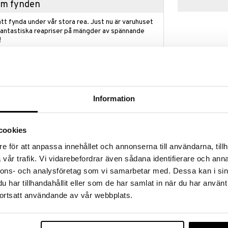
hem fynden
tt fynda under vår stora rea. Just nu är varuhuset
fantastiska reapriser på mängder av spännande
!
 fram till 31/8-2026, men var snabb - dina
ukter kan fort ta slut!
N »
Information
Carat Ljuslykt
känslan av en autentisk sommarstämning. Med
cookies
an du nästan känna solens strålar och den varma
ORREFORS
 kaffe och godsaker på terrassen, balkongen eller i
e för att anpassa innehållet och annonserna till användarna, tillh
311
-serien är inspirerad av den danska sommarens
kr
vår trafik. Vi vidarebefordrar även sådana identifierare och anna
änslor, och den djupa Hammershøi Summer-tallriken
på 21 cm, är vackert dekorerad med jordgubbar,
nnons- och analysföretag som vi samarbetar med. Dessa kan i sin
som lekfullt och poetiskt fladdrar genom sommaren.
har tillhandahållit eller som de har samlat in när du har använt
amma sätt som de andra teman i Hammershøi
ortsatt användande av vår webbplats.
ommor nästan rör sig spontant över de klassiska
na. Det är som om de nästan spirar, nästan dansar
etriska riktningar. Tallriken är ett vackert tillskott
ch passar vackert med andra kollektioner. Låt den