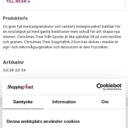
TILL REAN »
& Plädar
Produktinfo
s
dskuddar
textilier
En gran full med julgranskulor och vackert inslagna paket bäddar för
en nostalgisk jul med gamla traditioner men också för att skapa nya
äder
lkar & Matare
änst
minnen. Christmas Tree från Spode är lika självklar till jul som mistlen
ddset
ör
& Plädar
liv
och granen. Christmas Tree Sopptallrik 23cm kan diskas i maskin är
 & svar
ugn- och mikrovågsugnsäker och dessutom är den fryssäker.
dar & Täcken
tilier
Grilltillbehör
produkt
an & Örngott
Artikelnr
elningen
IUC28-23-XX
& insektsskydd
tik
dskuddar
k
Lägsta pris senaste 30 dagarna: 214 kr
textilier
rdsredskap
Populära produkter
Samtycke
Information
Om
ddset
sbelysning
dar & Täcken
e
Denna webbplats använder cookies
an & Örngott