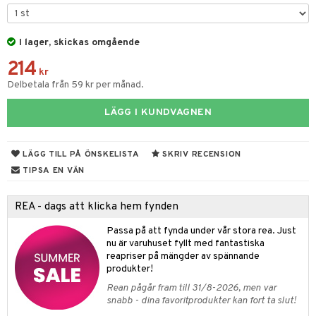
til
vtillbehör
 & Muggar
I lager, skickas omgående
kknivar
Kryddkvarnar
214
l- & Grönsaksknivar
kr
ngstillbehör
Delbetala från 59 kr per månad.
rbrädor
nnor
LÄGG I KUNDVAGNEN
cialknivar
way / Outdoor
skor
ar
LÄGG TILL PÅ ÖNSKELISTA
SKRIV RECENSION
TIPSA EN VÄN
lådor
ietter
moskannor
pa tallrikar
REA - dags att klicka hem fynden
rmosmuggar
tallrikar
Passa på att fynda under vår stora rea. Just
nu är varuhuset fyllt med fantastiska
& Bakformar
reapriser på mängder av spännande
produkter!
gningsfat & Skålar
Rean pågår fram till 31/8-2026, men var
Bartillbehör
snabb - dina favoritprodukter kan fort ta slut!