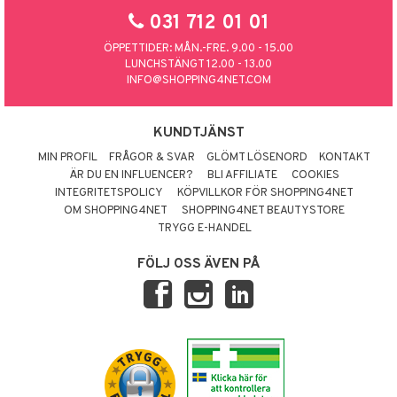
031 712 01 01
ÖPPETTIDER: MÅN.-FRE. 9.00 - 15.00
LUNCHSTÄNGT 12.00 - 13.00
INFO@SHOPPING4NET.COM
KUNDTJÄNST
MIN PROFIL
FRÅGOR & SVAR
GLÖMT LÖSENORD
KONTAKT
ÄR DU EN INFLUENCER?
BLI AFFILIATE
COOKIES
INTEGRITETSPOLICY
KÖPVILLKOR FÖR SHOPPING4NET
OM SHOPPING4NET
SHOPPING4NET BEAUTYSTORE
TRYGG E-HANDEL
FÖLJ OSS ÄVEN PÅ