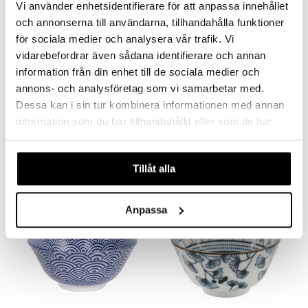
Vi använder enhetsidentifierare för att anpassa innehållet
och annonserna till användarna, tillhandahålla funktioner
för sociala medier och analysera vår trafik. Vi
vidarebefordrar även sådana identifierare och annan
information från din enhet till de sociala medier och
annons- och analysföretag som vi samarbetar med.
Finns i flera varianter
Finns i flera varianter
Dessa kan i sin tur kombinera informationen med annan
Nippon Blue Soba Bowl 21 cm
Nippon Blue Rice Bowl 12 cm
information som du har tillhandahållit eller som de har
TOKYO DESIGN STUDIO
TOKYO DESIGN STUDIO
samlat in när du har använt deras tjänster. Du godkänner
148
77
kr
fr.
kr
våra cookies vid fortsatt användande av vår webbplats.
Tillåt alla
Anpassa