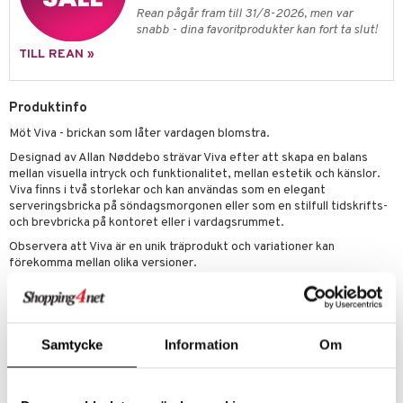
äder
lkar & Matare
Rean pågår fram till 31/8-2026, men var
änst
snabb - dina favoritprodukter kan fort ta slut!
ddset
ör
& Plädar
liv
 & svar
TILL REAN »
dar & Täcken
tilier
Grilltillbehör
produkt
an & Örngott
Produktinfo
elningen
Möt Viva - brickan som låter vardagen blomstra.
& insektsskydd
tik
Designad av Allan Nøddebo strävar Viva efter att skapa en balans
dskuddar
k
mellan visuella intryck och funktionalitet, mellan estetik och känslor.
Viva finns i två storlekar och kan användas som en elegant
textilier
rdsredskap
serveringsbricka på söndagsmorgonen eller som en stilfull tidskrifts-
och brevbricka på kontoret eller i vardagsrummet.
ddset
sbelysning
Observera att Viva är en unik träprodukt och variationer kan
dar & Täcken
e
förekomma mellan olika versioner.
För att rengöra brickan rekommenderas att använda en mjuk trasa och
an & Örngott
regelbundet behandla träytan med bivax för optimal skötsel. Undvik
att använda rengöringsmedel och skurmedel, eftersom dessa kan
orsaka permanent skada på produkten.
Samtycke
Information
Om
Låt Viva bli en praktisk och vacker följeslagare i ditt hem eller på
kontoret. Med sin stilrena design och mångsidighet tillför den både
elegans och funktionalitet till din vardag.