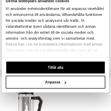
Denna webbplats använder cookies
Ge Viva en framträdande plats och låt den vara en inspirationskälla för
att organisera och blomstra i din omgivning. Mått: S: 27x34 cm / L:
Vi använder enhetsidentifierare för att anpassa innehållet
37x52 cm
och annonserna till användarna, tillhandahålla funktioner
Material: FSC Ek
för sociala medier och analysera vår trafik. Vi
Designer: Allan Nøddebo
vidarebefordrar även sådana identifierare och annan
information från din enhet till de sociala medier och
annons- och analysföretag som vi samarbetar med.
Artikelnr
Dessa kan i sin tur kombinera informationen med annan
ITO52-1-0S
information som du har tillhandahållit eller som de har
samlat in när du har använt deras tjänster. Du godkänner
Lägsta pris senaste 30 dagarna: 599 kr
våra cookies vid fortsatt användande av vår webbplats.
Tillåt alla
Tips till dig
Anpassa