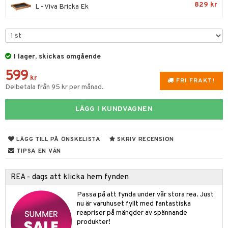
til
829 kr
L - Viva Bricka Ek
vtillbehör
 & Muggar
kknivar
Kryddkvarnar
l- & Grönsaksknivar
ingstillbehör
I lager, skickas omgående
rbrädor
nnor
599
kr
FRI FRAKT!
cialknivar
Delbetala från 95 kr per månad.
way / Outdoor
skor
ar
LÄGG I KUNDVAGNEN
lådor
ietter
& Bakformar
LÄGG TILL PÅ ÖNSKELISTA
SKRIV RECENSION
moskannor
pa tallrikar
gningsfat & Skålar
TIPSA EN VÄN
rmosmuggar
tallrikar
Bartillbehör
REA - dags att klicka hem fynden
Passa på att fynda under vår stora rea. Just
& Plädar
nu är varuhuset fyllt med fantastiska
reapriser på mängder av spännande
s
dskuddar
textilier
produkter!