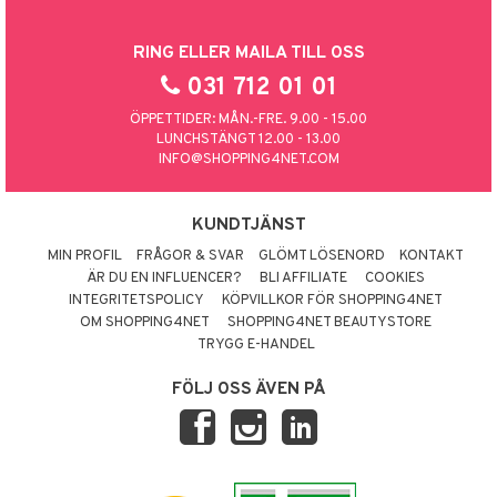
RING ELLER MAILA TILL OSS
031 712 01 01
ÖPPETTIDER: MÅN.-FRE. 9.00 - 15.00
LUNCHSTÄNGT 12.00 - 13.00
INFO@SHOPPING4NET.COM
KUNDTJÄNST
MIN PROFIL
FRÅGOR & SVAR
GLÖMT LÖSENORD
KONTAKT
ÄR DU EN INFLUENCER?
BLI AFFILIATE
COOKIES
INTEGRITETSPOLICY
KÖPVILLKOR FÖR SHOPPING4NET
OM SHOPPING4NET
SHOPPING4NET BEAUTYSTORE
TRYGG E-HANDEL
FÖLJ OSS ÄVEN PÅ