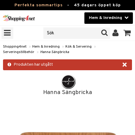
Perfekta sommartips
-
45 dagars öppet köp
Hem & Inredning
RKEN
Skönhet
JER
ODUKTER
Kontaktlinser
Shopping4net
»
Hem & Inredning
»
Kök & Servering
»
Serveringstillbehör
»
Hanna Sängbricka
TKORT
Hälsokost
×
Produkten har utgått
Apotek
sinredning
Fitness
g
textilier
mpor
Hanna Sängbricka
Hem & Inredning
g
stillbehör
bler
ngstillbehör
Leksaker, Barn & Baby
ronik
msdekoration
r
e & krokar
Varumärken
dslampor
et
msförvaring
us
Kampanjer
lampor
g
stextilier
tor & Ljusstakar
varing