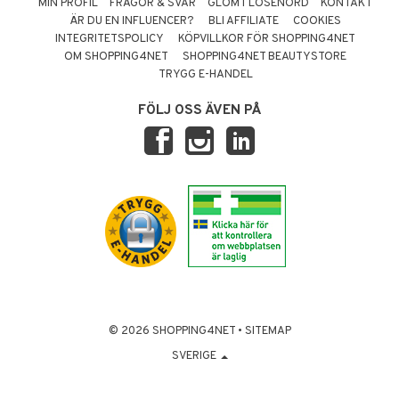
MIN PROFIL
FRÅGOR & SVAR
GLÖMT LÖSENORD
KONTAKT
ÄR DU EN INFLUENCER?
BLI AFFILIATE
COOKIES
INTEGRITETSPOLICY
KÖPVILLKOR FÖR SHOPPING4NET
OM SHOPPING4NET
SHOPPING4NET BEAUTYSTORE
TRYGG E-HANDEL
FÖLJ OSS ÄVEN PÅ
© 2026 SHOPPING4NET
•
SITEMAP
SVERIGE