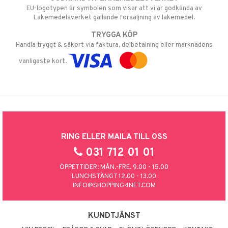
EU-logotypen är symbolen som visar att vi är godkända av
Läkemedelsverket gällande försäljning av läkemedel.
TRYGGA KÖP
Handla tryggt & säkert via faktura, delbetalning eller marknadens
vanligaste kort.
RING ELLER MAILA TILL OSS
031 712 01 01
ÖPPETTIDER: MÅN.-FRE. 9.00 - 15.00
LUNCHSTÄNGT 12.00 - 13.00
INFO@SHOPPING4NET.COM
KUNDTJÄNST