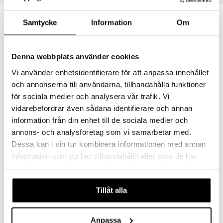
äder
lkar & Matare
änst
ddset
ör
& Plädar
liv
Samtycke
Information
Om
 & svar
dar & Täcken
tilier
Grilltillbehör
produkt
an & Örngott
Denna webbplats använder cookies
elningen
Vi använder enhetsidentifierare för att anpassa innehållet
& insektsskydd
tik
och annonserna till användarna, tillhandahålla funktioner
dskuddar
k
för sociala medier och analysera vår trafik. Vi
vidarebefordrar även sådana identifierare och annan
textilier
rdsredskap
information från din enhet till de sociala medier och
Bialetti Presskanna Preziosa
ddset
sbelysning
BIALETTI
annons- och analysföretag som vi samarbetar med.
dar & Täcken
Dessa kan i sin tur kombinera informationen med annan
e
528
kr
information som du har tillhandahållit eller som de har
an & Örngott
samlat in när du har använt deras tjänster. Du godkänner
våra cookies vid fortsatt användande av vår webbplats.
Tillåt alla
Anpassa