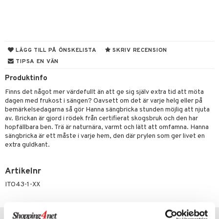
til
vtillbehör
 & Muggar
kknivar
Kryddkvarnar
l- & Grönsaksknivar
LÄGG TILL PÅ ÖNSKELISTA
SKRIV RECENSION
ingstillbehör
TIPSA EN VÄN
rbrädor
nnor
Produktinfo
cialknivar
way / Outdoor
Finns det något mer värdefullt än att ge sig själv extra tid att möta
dagen med frukost i sängen? Oavsett om det är varje helg eller på
skor
ar
bemärkelsedagarna så gör Hanna sängbricka stunden möjlig att njuta
av. Brickan är gjord i rödek från certifierat skogsbruk och den har
lådor
ietter
& Bakformar
hopfällbara ben. Trä är naturnära, varmt och lätt att omfamna. Hanna
moskannor
pa tallrikar
sängbricka är ett måste i varje hem, den där prylen som ger livet en
gningsfat & Skålar
extra guldkant.
rmosmuggar
tallrikar
Bartillbehör
Artikelnr
ITO43-1-XX
& Plädar
s
dskuddar
textilier
Tips till dig