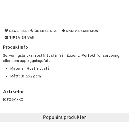
til
vtillbehör
 & Muggar
kknivar
Kryddkvarnar
l- & Grönsaksknivar
ingstillbehör
LÄGG TILL PÅ ÖNSKELISTA
SKRIV RECENSION
TIPSA EN VÄN
rbrädor
nnor
Produktinfo
cialknivar
way / Outdoor
Serveringsbricka i rostfritt stål från Exxent. Perfekt för servering
skor
ar
eller som uppläggningsfat.
Material: Rostfritt stål
lådor
ietter
& Bakformar
Mått: 31,5x22 cm
moskannor
pa tallrikar
gningsfat & Skålar
rmosmuggar
tallrikar
Bartillbehör
Artikelnr
ICF05-1-XX
& Plädar
Populära produkter
s
dskuddar
textilier