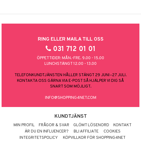
RING ELLER MAILA TILL OSS
031 712 01 01
ÖPPETTIDER: MÅN.-FRE. 9.00 - 15.00
LUNCHSTÄNGT 12.00 - 13.00
TELEFONKUNDTJÄNSTEN HÅLLER STÄNGT 29 JUNI–27 JULI.
KONTAKTA OSS GÄRNA VIA E-POST SÅ HJÄLPER VI DIG SÅ
SNART SOM MÖJLIGT.
INFO@SHOPPING4NET.COM
KUNDTJÄNST
MIN PROFIL
FRÅGOR & SVAR
GLÖMT LÖSENORD
KONTAKT
ÄR DU EN INFLUENCER?
BLI AFFILIATE
COOKIES
INTEGRITETSPOLICY
KÖPVILLKOR FÖR SHOPPING4NET