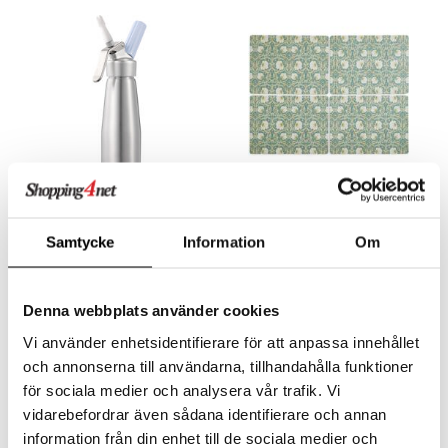
äder
lkar & Matare
änst
ddset
ör
& Plädar
liv
 & svar
dar & Täcken
tilier
Grilltillbehör
produkt
an & Örngott
elningen
& insektsskydd
tik
Finns i flera varianter
dskuddar
k
Grette Sifon
Morris & Co Bordsunderlägg
textilier
rdsredskap
DORRE
SPODE
Samtycke
Information
Om
ddset
sbelysning
384
410
kr
fr.
kr
dar & Täcken
e
Denna webbplats använder cookies
an & Örngott
Vi använder enhetsidentifierare för att anpassa innehållet
och annonserna till användarna, tillhandahålla funktioner
för sociala medier och analysera vår trafik. Vi
vidarebefordrar även sådana identifierare och annan
information från din enhet till de sociala medier och