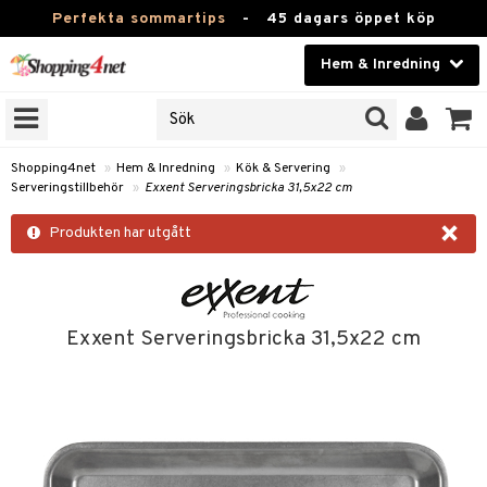
Perfekta sommartips
-
45 dagars öppet köp
Hem & Inredning
RKEN
Skönhet
JER
ODUKTER
Kontaktlinser
Shopping4net
»
Hem & Inredning
»
Kök & Servering
»
Serveringstillbehör
»
Exxent Serveringsbricka 31,5x22 cm
TKORT
Hälsokost
×
Produkten har utgått
Apotek
sinredning
Fitness
g
textilier
mpor
Hem & Inredning
Exxent Serveringsbricka 31,5x22 cm
g
stillbehör
bler
ngstillbehör
Leksaker, Barn & Baby
ronik
msdekoration
r
e & krokar
Varumärken
dslampor
et
msförvaring
us
Kampanjer
lampor
g
stextilier
tor & Ljusstakar
varing