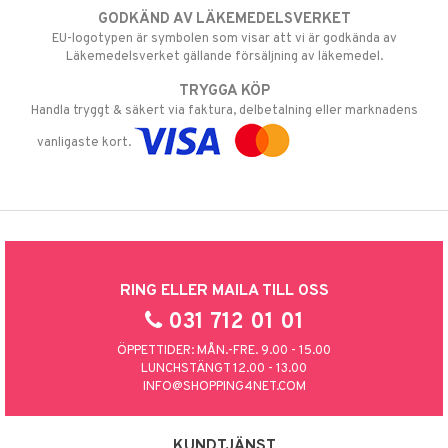
GODKÄND AV LÄKEMEDELSVERKET
EU-logotypen är symbolen som visar att vi är godkända av
Läkemedelsverket gällande försäljning av läkemedel.
TRYGGA KÖP
Handla tryggt & säkert via faktura, delbetalning eller marknadens
vanligaste kort.
RING ELLER MAILA TILL OSS
031 712 01 01
ÖPPETTIDER: MÅN.-FRE. 9.00 - 15.00
LUNCHSTÄNGT 12.00 - 13.00
INFO@SHOPPING4NET.COM
KUNDTJÄNST