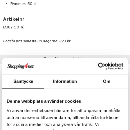
äder
lkar & Matare
Rymmer: 50 cl
änst
ddset
ör
& Plädar
liv
 & svar
Artikelnr
dar & Täcken
tilier
Grilltillbehör
IAI87-50-16
produkt
an & Örngott
elningen
Lägsta pris senaste 30 dagarna: 223 kr
& insektsskydd
tik
dskuddar
k
Populära produkter
textilier
rdsredskap
ddset
sbelysning
Samtycke
Information
Om
dar & Täcken
e
an & Örngott
Denna webbplats använder cookies
Vi använder enhetsidentifierare för att anpassa innehållet
och annonserna till användarna, tillhandahålla funktioner
Finns i flera varianter
Finns i flera varianter
för sociala medier och analysera vår trafik. Vi