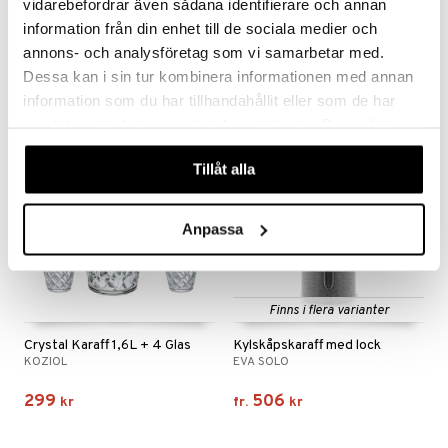
vidarebefordrar även sådana identifierare och annan
Grand Cru Termoskanna
Kulan termoskanna
information från din enhet till de sociala medier och
ROSENDAHL
ALFI
annons- och analysföretag som vi samarbetar med.
390
379
fr.
kr
kr
Dessa kan i sin tur kombinera informationen med annan
information som du har tillhandahållit eller som de har
samlat in när du har använt deras tjänster. Du godkänner
våra cookies vid fortsatt användande av vår webbplats.
Tillåt alla
Anpassa
Finns i flera varianter
Crystal Karaff 1,6L + 4 Glas
Kylskåpskaraff med lock
KOZIOL
EVA SOLO
299
506
kr
fr.
kr