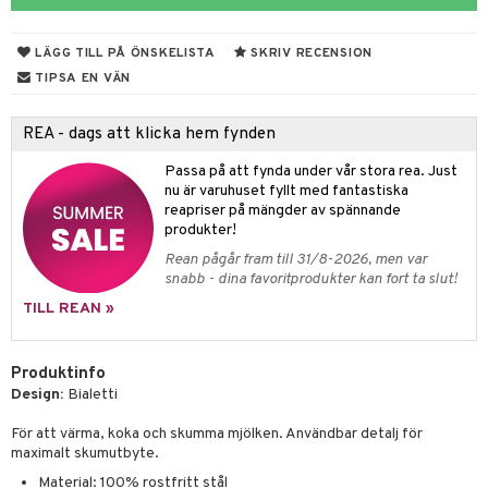
til
vtillbehör
 & Muggar
LÄGG TILL PÅ ÖNSKELISTA
SKRIV RECENSION
kknivar
Kryddkvarnar
TIPSA EN VÄN
l- & Grönsaksknivar
ngstillbehör
REA - dags att klicka hem fynden
rbrädor
nnor
Passa på att fynda under vår stora rea. Just
cialknivar
way / Outdoor
nu är varuhuset fyllt med fantastiska
reapriser på mängder av spännande
skor
ar
produkter!
Rean pågår fram till 31/8-2026, men var
lådor
ietter
& Bakformar
snabb - dina favoritprodukter kan fort ta slut!
moskannor
pa tallrikar
gningsfat & Skålar
TILL REAN »
rmosmuggar
tallrikar
Bartillbehör
Produktinfo
Design:
Bialetti
& Plädar
För att värma, koka och skumma mjölken. Användbar detalj för
maximalt skumutbyte.
s
dskuddar
textilier
Material: 100% rostfritt stål