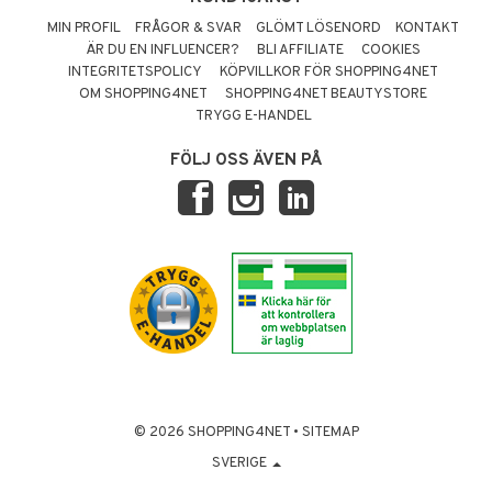
MIN PROFIL
FRÅGOR & SVAR
GLÖMT LÖSENORD
KONTAKT
ÄR DU EN INFLUENCER?
BLI AFFILIATE
COOKIES
INTEGRITETSPOLICY
KÖPVILLKOR FÖR SHOPPING4NET
OM SHOPPING4NET
SHOPPING4NET BEAUTYSTORE
TRYGG E-HANDEL
FÖLJ OSS ÄVEN PÅ
© 2026 SHOPPING4NET
•
SITEMAP
SVERIGE