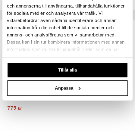
och annonserna till användarna, tillhandahålla funktioner
för sociala medier och analysera vår trafik. Vi
Tips till dig
vidarebefordrar även sådana identifierare och annan
information från din enhet till de sociala medier och
annons- och analysföretag som vi samarbetar med.
Dessa kan i sin tur kombinera informationen med annan
information som du har tillhandahållit eller som de har
samlat in när du har använt deras tjänster. Du godkänner
våra cookies vid fortsatt användande av vår webbplats.
Tillåt alla
Anpassa
Hammershøi Tekanna 1,2 liter
KÄHLER
779
kr