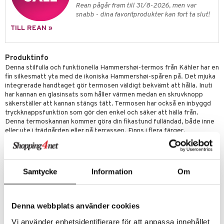
äder
lkar & Matare
Rean pågår fram till 31/8-2026, men var
änst
snabb - dina favoritprodukter kan fort ta slut!
ddset
ör
& Plädar
liv
TILL REAN »
 & svar
dar & Täcken
tilier
Grilltillbehör
produkt
an & Örngott
Produktinfo
elningen
Denna stilfulla och funktionella Hammershøi-termos från Kähler har en
& insektsskydd
fin silkesmatt yta med de ikoniska Hammershøi-spåren på. Det mjuka
tik
integrerade handtaget gör termosen väldigt bekvämt att hålla. Inuti
dskuddar
k
har kannan en glasinsats som håller värmen medan en skruvknopp
säkerställer att kannan stängs tätt. Termosen har också en inbyggd
textilier
rdsredskap
tryckknappsfunktion som gör den enkel och säker att hälla från.
Denna termoskannan kommer göra din fikastund fulländad, både inne
ddset
sbelysning
eller ute i trädgården eller på terrassen. Finns i flera färger.
dar & Täcken
Storlek: Höjd: 24 cm, Bredd: 15 cm
e
Rymmer: 1 liter
an & Örngott
Samtycke
Information
Om
Artikelnr
IAT16-1-WI
Denna webbplats använder cookies
Lägsta pris senaste 30 dagarna: 449 kr
Vi använder enhetsidentifierare för att anpassa innehållet