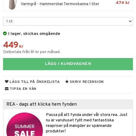
til
474 kr
Varmgrå - Hammershøi Termoskanna 1 liter
vtillbehör
 & Muggar
kknivar
Kryddkvarnar
l- & Grönsaksknivar
ngstillbehör
I lager, skickas omgående
rbrädor
nnor
449
kr
cialknivar
Delbetala från 81 kr per månad.
way / Outdoor
skor
ar
LÄGG I KUNDVAGNEN
lådor
ietter
& Bakformar
LÄGG TILL PÅ ÖNSKELISTA
SKRIV RECENSION
moskannor
pa tallrikar
gningsfat & Skålar
TIPSA EN VÄN
rmosmuggar
tallrikar
Bartillbehör
REA - dags att klicka hem fynden
Passa på att fynda under vår stora rea. Just
& Plädar
nu är varuhuset fyllt med fantastiska
reapriser på mängder av spännande
s
dskuddar
textilier
produkter!