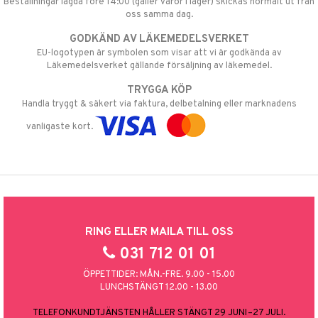
Beställningar lagda före 14:00 (gäller varor i lager) skickas normalt ut från
oss samma dag.
GODKÄND AV LÄKEMEDELSVERKET
EU-logotypen är symbolen som visar att vi är godkända av
Läkemedelsverket gällande försäljning av läkemedel.
TRYGGA KÖP
Handla tryggt & säkert via faktura, delbetalning eller marknadens
vanligaste kort.
RING ELLER MAILA TILL OSS
031 712 01 01
ÖPPETTIDER: MÅN.-FRE. 9.00 - 15.00
LUNCHSTÄNGT 12.00 - 13.00
TELEFONKUNDTJÄNSTEN HÅLLER STÄNGT 29 JUNI–27 JULI.