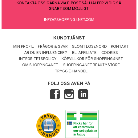
KONTAKTA OSS GÄRNA VIA E-POST SÅ HJÄLPER VI DIG SÅ
SNART SOM MÖJLIGT.
INFO@SHOPPING4NET.COM
KUNDTJÄNST
MIN PROFIL
FRÅGOR & SVAR
GLÖMT LÖSENORD
KONTAKT
ÄR DU EN INFLUENCER?
BLI AFFILIATE
COOKIES
INTEGRITETSPOLICY
KÖPVILLKOR FÖR SHOPPING4NET
OM SHOPPING4NET
SHOPPING4NET BEAUTYSTORE
TRYGG E-HANDEL
FÖLJ OSS ÄVEN PÅ