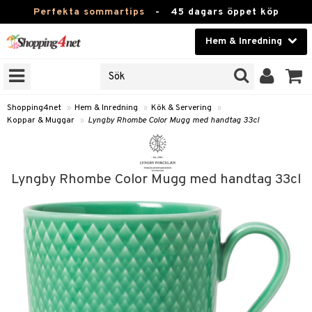
Perfekta sommartips
-
45 dagars öppet köp
Hem & Inredning
RKEN
Skönhet
JER
ODUKTER
Kontaktlinser
Shopping4net
»
Hem & Inredning
»
Kök & Servering
»
Koppar & Muggar
»
Lyngby Rhombe Color Mugg med handtag 33cl
TKORT
Hälsokost
Apotek
Lyngby Rhombe Color Mugg med handtag 33cl
sinredning
Fitness
g
textilier
mpor
Hem & Inredning
g
stillbehör
bler
ngstillbehör
Leksaker, Barn & Baby
ronik
msdekoration
r
e & krokar
Varumärken
dslampor
et
msförvaring
us
Kampanjer
lampor
g
stextilier
tor & Ljusstakar
varing