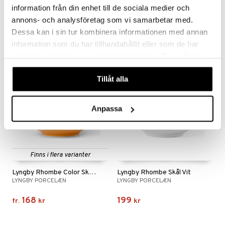
Lyngby Rhombe Color Äggkopp
Lyngby Rhombe Color Mugg 33cl
information från din enhet till de sociala medier och
LYNGBY PORCELÆN
LYNGBY PORCELÆN
annons- och analysföretag som vi samarbetar med.
95
162
Dessa kan i sin tur kombinera informationen med annan
kr
fr.
kr
information som du har tillhandahållit eller som de har
samlat in när du har använt deras tjänster. Du godkänner
våra cookies vid fortsatt användande av vår webbplats.
Tillåt alla
Anpassa
Finns i flera varianter
Lyngby Rhombe Color Skål 11cm
Lyngby Rhombe Skål Vit
LYNGBY PORCELÆN
LYNGBY PORCELÆN
168
199
fr.
kr
kr