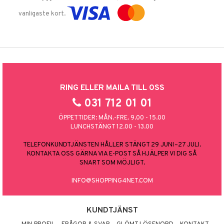
vanligaste kort.
RING ELLER MAILA TILL OSS
031 712 01 01
ÖPPETTIDER: MÅN.-FRE. 9.00 - 15.00
LUNCHSTÄNGT 12.00 - 13.00
TELEFONKUNDTJÄNSTEN HÅLLER STÄNGT 29 JUNI–27 JULI.
KONTAKTA OSS GÄRNA VIA E-POST SÅ HJÄLPER VI DIG SÅ
SNART SOM MÖJLIGT.
INFO@SHOPPING4NET.COM
KUNDTJÄNST