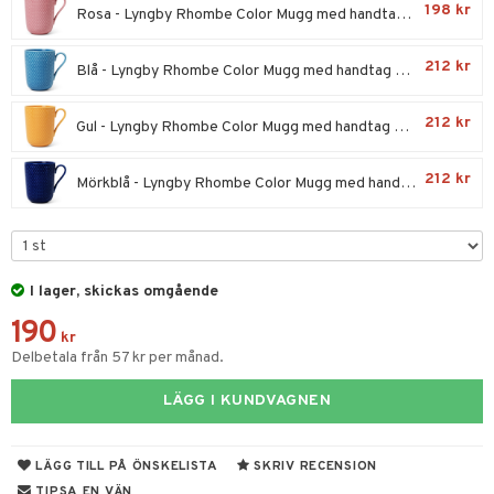
til
198 kr
Rosa - Lyngby Rhombe Color Mugg med handtag 33cl
vtillbehör
 & Muggar
212 kr
Blå - Lyngby Rhombe Color Mugg med handtag 33cl
kknivar
Kryddkvarnar
l- & Grönsaksknivar
ngstillbehör
212 kr
Gul - Lyngby Rhombe Color Mugg med handtag 33cl
rbrädor
nnor
212 kr
Mörkblå - Lyngby Rhombe Color Mugg med handtag 33cl
cialknivar
way / Outdoor
skor
ar
lådor
ietter
& Bakformar
I lager, skickas omgående
moskannor
pa tallrikar
gningsfat & Skålar
190
kr
rmosmuggar
tallrikar
Bartillbehör
Delbetala från 57 kr per månad.
LÄGG I KUNDVAGNEN
& Plädar
s
dskuddar
textilier
LÄGG TILL PÅ ÖNSKELISTA
SKRIV RECENSION
TIPSA EN VÄN