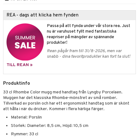
äder
lkar & Matare
änst
ddset
ör
& Plädar
liv
REA - dags att klicka hem fynden
 & svar
dar & Täcken
tilier
Grilltillbehör
Passa på att fynda under vår stora rea. Just
produkt
nu är varuhuset fyllt med fantastiska
an & Örngott
reapriser på mängder av spännande
elningen
produkter!
& insektsskydd
Rean pågår fram till 31/8-2026, men var
tik
snabb - dina favoritprodukter kan fort ta slut!
dskuddar
k
TILL REAN »
textilier
rdsredskap
ddset
sbelysning
Produktinfo
dar & Täcken
e
33 cl Rhombe Color mugg med handtag från Lyngby Porcelaen.
Muggen har det klassiska Rhombe-mönstret av små romber.
an & Örngott
Tillverkad av porslin och har ett ergonomiskt handtag som är skönt
att hålla i när du dricker. Kommer i flera härliga färger.
Material: Porslin
Storlek: Diameter: 8,5 cm, Höjd: 10,5 cm
Rymmer: 33 cl