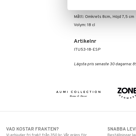
till ditt hem.
Material: Keramik
Mått: Omkrets 8cm, Höjd 7,5 cm
Volym: 18 cl
Artikelnr
ITU53-18-ESP
Lägsta pris senaste 30 dagarna: 8
VAD KOSTAR FRAKTEN?
SNABBA LE
Vi erbjuder fri frakt från 350 kr. Vår gräns för
Beställningar la