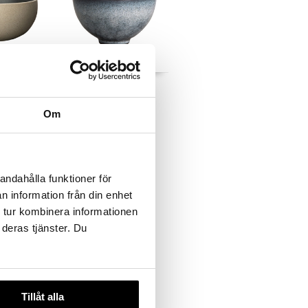
Jade Skål
BYON
Om
69
kr
andahålla funktioner för
n information från din enhet
 tur kombinera informationen
 deras tjänster. Du
Tillåt alla