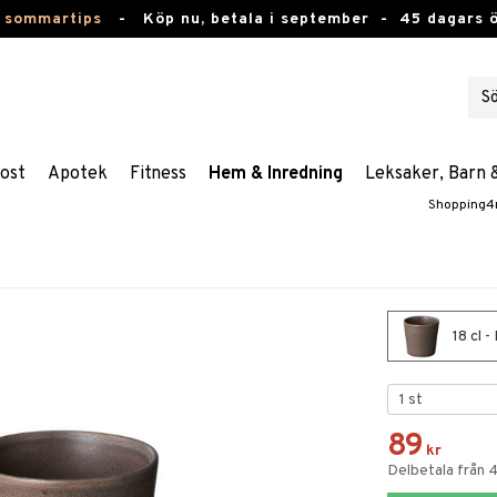
 sommartips
-
Köp nu, betala i september -
45 dagars 
ost
Apotek
Fitness
Hem & Inredning
Leksaker, Barn 
Shopping4
18 cl 
89
kr
Delbetala från 