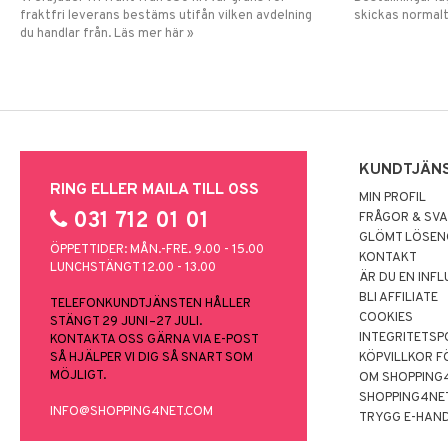
fraktfri leverans bestäms utifån vilken avdelning
skickas normalt
du handlar från. Läs mer här »
KUNDTJÄN
RING ELLER MAILA TILL OSS
MIN PROFIL
031 712 01 01
FRÅGOR & SV
GLÖMT LÖSE
ÖPPETTIDER: MÅN.-FRE. 9.00 - 15.00
KONTAKT
LUNCHSTÄNGT 12.00 - 13.00
ÄR DU EN INF
BLI AFFILIATE
TELEFONKUNDTJÄNSTEN HÅLLER
COOKIES
STÄNGT 29 JUNI–27 JULI.
INTEGRITETSP
KONTAKTA OSS GÄRNA VIA E-POST
SÅ HJÄLPER VI DIG SÅ SNART SOM
KÖPVILLKOR F
MÖJLIGT.
OM SHOPPING
SHOPPING4NE
INFO@SHOPPING4NET.COM
TRYGG E-HAN