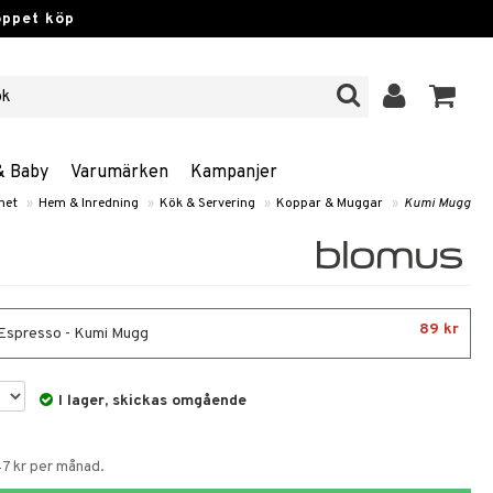
öppet köp
& Baby
Varumärken
Kampanjer
net
»
Hem & Inredning
»
Kök & Servering
»
Koppar & Muggar
»
Kumi Mugg
89 kr
- Espresso - Kumi Mugg
I lager, skickas omgående
47 kr per månad.