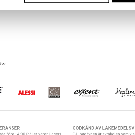
9 kr
VERANSER
GODKÄND AV LÄKEMEDELSV
gda före 14:00 (gäller varor i lager)
EU-logotypen är symbolen som visar