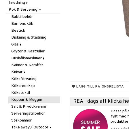
Inredning
Barnrumstextilier
Ljuslyktor & Ljusstakar
Småförvaring
Taklampor
Kök & Servering
Utomhusbelysning
Dekoration
Småförvaring & Korgar
Doftljus & Doftspridare
Väskor
Böcker
Baktillbehör
Förvaring & Hyllor
Figurer & Skulpturer
Barnens kök
Juldekoration
Klockor
Hängare & Krokar
Bestick
Ljuslyktor & Ljusstakar
Krukor
Hyllor
Diskning & Städning
Småmöbler
Metal Art
Småförvaring & Korgar
Glas
Väggdekorationer
Grytor & Kastruller
Champagneglas
Vaser
Hushållsmaskiner
Dricksglas
Kannor & Karaffer
Drink- & Cocktailglas
Brödrostar
Knivar
Ölglas
Kaffe, Te & Espresso
Köksförvaring
Snaps- & Avecglas
Mixer & Elvispar
Brödknivar
Köksredskap
Vinglas
Övriga maskiner
Knivset
LÄGG TILL PÅ ÖNSKELISTA
Kökstextil
Whiskey- & Cognacglas
Vattenkokare
Knivslipar och Brynen
Koppar & Muggar
Knivtillbehör
REA - dags att klicka 
Salt & Kryddkvarnar
Kockknivar
Passa på a
Serveringstillbehör
Skal- & Grönsaksknivar
fyllt med 
Stekpannor
Skärbrädor
produkter
Take away / Outdoor
Specialknivar