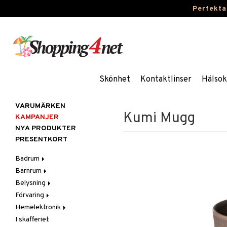
Perfekta
Skönhet
Kontaktlinser
Hälsok
VARUMÄRKEN
Kumi Mugg
KAMPANJER
NYA PRODUKTER
PRESENTKORT
Badrum
Barnrum
Badrumsinredning
Belysning
Badrumstextilier
Barnlampor
Förvaring
Badrumstillbehör
Barnmöbler
Belysningstillbehör
Hemelektronik
Barnrumsdekoration
Lampor
Hängare & krokar
I skafferiet
Barnrumsförvaring
LED-ljus
Hyllor
Ljud
Bordslampor