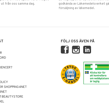
 ut från oss samma dag.
godkända av Läkemedelsverket gä
försäljning av läkemedel.
ST
FÖLJ OSS ÄVEN PÅ
AR
NORD
LUENCER?
OLICY
ÖR SHOPPING4NET
4NET
T BEAUTYSTORE
DEL