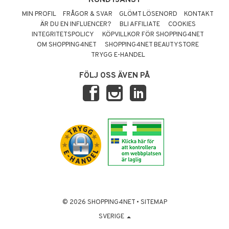
MIN PROFIL
FRÅGOR & SVAR
GLÖMT LÖSENORD
KONTAKT
ÄR DU EN INFLUENCER?
BLI AFFILIATE
COOKIES
INTEGRITETSPOLICY
KÖPVILLKOR FÖR SHOPPING4NET
OM SHOPPING4NET
SHOPPING4NET BEAUTYSTORE
TRYGG E-HANDEL
FÖLJ OSS ÄVEN PÅ
© 2026 SHOPPING4NET
•
SITEMAP
SVERIGE