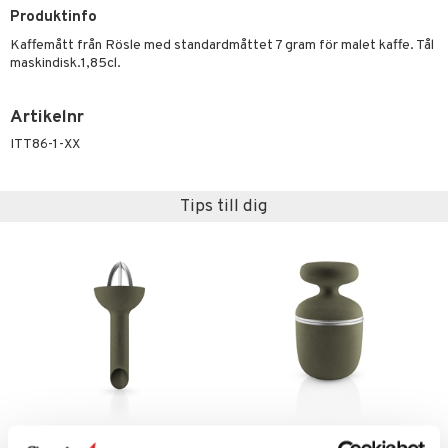
til
Produktinfo
vtillbehör
 & Muggar
Kaffemått från Rösle med standardmåttet 7 gram för malet kaffe. Tål
maskindisk.1,85cl.
kknivar
Kryddkvarnar
l- & Grönsaksknivar
ngstillbehör
Artikelnr
rbrädor
nnor
ITT86-1-XX
cialknivar
way / Outdoor
Tips till dig
skor
ar
lådor
ietter
& Bakformar
moskannor
pa tallrikar
gningsfat & Skålar
rmosmuggar
tallrikar
Bartillbehör
& Plädar
s
dskuddar
textilier