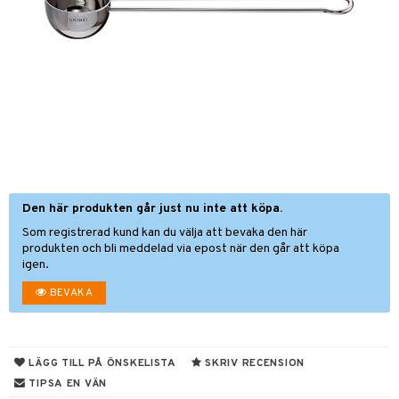
förvaring & Korgar
rvering
sbelysning
tion
kor
ker
s & Doftspridare
behör
urer & Skulpturer
ng & Hyllor
s kök
ckor
gare & Krokar
ration
k
kor
lor
tor & Ljusstakar
g & Städning
al Art
förvaring & Korgar
bler
gdekorationer
Den här produkten går just nu inte att köpa.
ampagneglas
& Kastruller
Som registrerad kund kan du välja att bevaka den här
er
cksglas
lsmaskiner
produkten och bli meddelad via epost när den går att köpa
igen.
nk- & Cocktailglas
drostar
& Karaffer
BEVAKA
las
fe, Te & Espresso
ps- & Avecglas
er & Elvispar
dknivar
rvaring
glas
LÄGG TILL PÅ ÖNSKELISTA
SKRIV RECENSION
iga maskiner
vset
edskap
TIPSA EN VÄN
skey- & Cognacglas
tenkokare
vslipar och Brynen