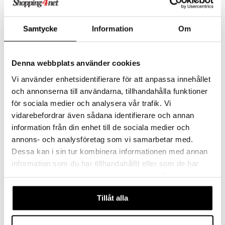
äder
lkar & Matare
Eva Solo Green Tools Citruspress
Eva Solo Green Tools Kryddkross
änst
EVA SOLO
EVA SOLO
ddset
ör
& Plädar
liv
Samtycke
Information
Om
 & svar
213
391
kr
kr
dar & Täcken
tilier
Grilltillbehör
produkt
an & Örngott
Denna webbplats använder cookies
elningen
& insektsskydd
Vi använder enhetsidentifierare för att anpassa innehållet
tik
och annonserna till användarna, tillhandahålla funktioner
dskuddar
k
för sociala medier och analysera vår trafik. Vi
textilier
rdsredskap
vidarebefordrar även sådana identifierare och annan
information från din enhet till de sociala medier och
ddset
sbelysning
annons- och analysföretag som vi samarbetar med.
dar & Täcken
e
Dessa kan i sin tur kombinera informationen med annan
an & Örngott
information som du har tillhandahållit eller som de har
Eva Solo Green Tools Vaggkniv
Eva Solo Green Tools Vitlökskross
samlat in när du har använt deras tjänster. Du godkänner
EVA SOLO
EVA SOLO
våra cookies vid fortsatt användande av vår webbplats.
Tillåt alla
249
236
kr
kr