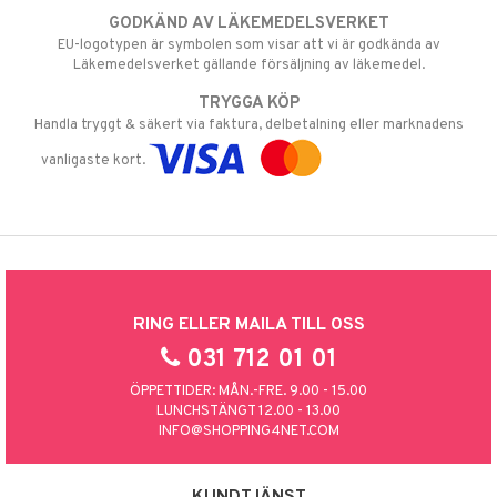
GODKÄND AV LÄKEMEDELSVERKET
EU-logotypen är symbolen som visar att vi är godkända av
Läkemedelsverket gällande försäljning av läkemedel.
TRYGGA KÖP
Handla tryggt & säkert via faktura, delbetalning eller marknadens
vanligaste kort.
RING ELLER MAILA TILL OSS
031 712 01 01
ÖPPETTIDER: MÅN.-FRE. 9.00 - 15.00
LUNCHSTÄNGT 12.00 - 13.00
INFO@SHOPPING4NET.COM
KUNDTJÄNST