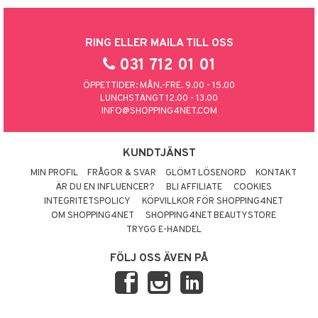
RING ELLER MAILA TILL OSS
031 712 01 01
ÖPPETTIDER: MÅN.-FRE. 9.00 - 15.00
LUNCHSTÄNGT 12.00 - 13.00
INFO@SHOPPING4NET.COM
KUNDTJÄNST
MIN PROFIL
FRÅGOR & SVAR
GLÖMT LÖSENORD
KONTAKT
ÄR DU EN INFLUENCER?
BLI AFFILIATE
COOKIES
INTEGRITETSPOLICY
KÖPVILLKOR FÖR SHOPPING4NET
OM SHOPPING4NET
SHOPPING4NET BEAUTYSTORE
TRYGG E-HANDEL
FÖLJ OSS ÄVEN PÅ