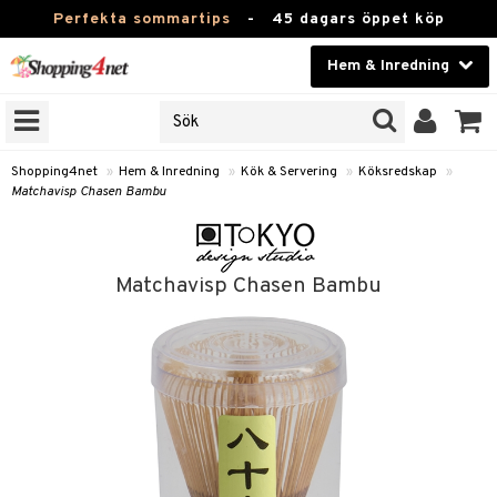
Perfekta sommartips
-
45 dagars öppet köp
Hem & Inredning
RKEN
Skönhet
JER
ODUKTER
Kontaktlinser
Shopping4net
»
Hem & Inredning
»
Kök & Servering
»
Köksredskap
»
Matchavisp Chasen Bambu
TKORT
Hälsokost
Apotek
Matchavisp Chasen Bambu
sinredning
Fitness
g
textilier
mpor
Hem & Inredning
g
stillbehör
bler
ngstillbehör
Leksaker, Barn & Baby
ronik
msdekoration
r
e & krokar
Varumärken
dslampor
et
msförvaring
us
Kampanjer
lampor
g
stextilier
tor & Ljusstakar
varing