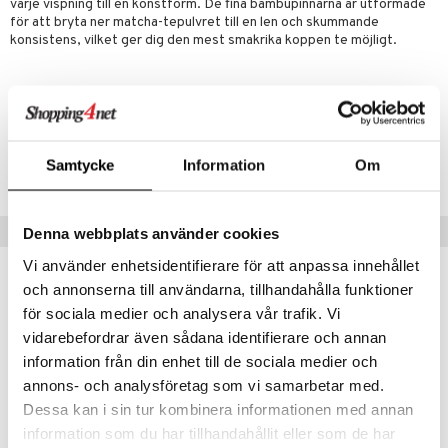
varje vispning till en konstform. De fina bambupinnarna är utformade
äder
lkar & Matare
för att bryta ner matcha-tepulvret till en len och skummande
änst
konsistens, vilket ger dig den mest smakrika koppen te möjligt.
ddset
ör
& Plädar
liv
 & svar
dar & Täcken
tilier
Grilltillbehör
Artikelnr
produkt
an & Örngott
ITN90-1-SV
elningen
& insektsskydd
Samtycke
Information
Om
tik
Lägsta pris senaste 30 dagarna: 219 kr
dskuddar
k
textilier
rdsredskap
Tips till dig
Denna webbplats använder cookies
ddset
sbelysning
Vi använder enhetsidentifierare för att anpassa innehållet
dar & Täcken
och annonserna till användarna, tillhandahålla funktioner
e
för sociala medier och analysera vår trafik. Vi
eko
eko
an & Örngott
vidarebefordrar även sådana identifierare och annan
information från din enhet till de sociala medier och
annons- och analysföretag som vi samarbetar med.
Dessa kan i sin tur kombinera informationen med annan
information som du har tillhandahållit eller som de har