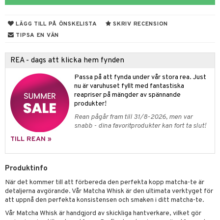
til
vtillbehör
 & Muggar
LÄGG TILL PÅ ÖNSKELISTA
SKRIV RECENSION
kknivar
Kryddkvarnar
TIPSA EN VÄN
l- & Grönsaksknivar
ngstillbehör
REA - dags att klicka hem fynden
rbrädor
nnor
Passa på att fynda under vår stora rea. Just
cialknivar
way / Outdoor
nu är varuhuset fyllt med fantastiska
reapriser på mängder av spännande
skor
ar
produkter!
Rean pågår fram till 31/8-2026, men var
lådor
ietter
& Bakformar
snabb - dina favoritprodukter kan fort ta slut!
moskannor
pa tallrikar
gningsfat & Skålar
TILL REAN »
rmosmuggar
tallrikar
Bartillbehör
Produktinfo
När det kommer till att förbereda den perfekta kopp matcha-te är
& Plädar
detaljerna avgörande. Vår Matcha Whisk är den ultimata verktyget för
att uppnå den perfekta konsistensen och smaken i ditt matcha-te.
s
dskuddar
textilier
Vår Matcha Whisk är handgjord av skickliga hantverkare, vilket gör