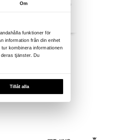
Om
andahålla funktioner för
arn manuell
Nuno Kaffefilterhållare
n information från din enhet
 tur kombinera informationen
ZACK
 deras tjänster. Du
339
kr
Tillåt alla