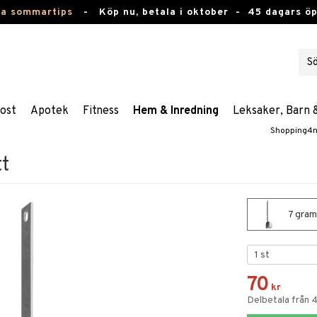
ta sommartips
-
Köp nu, betala i oktober -
45 dagars ö
ost
Apotek
Fitness
Hem & Inredning
Leksaker, Barn 
Shopping4n
t
7 gram
70
kr
Delbetala från 