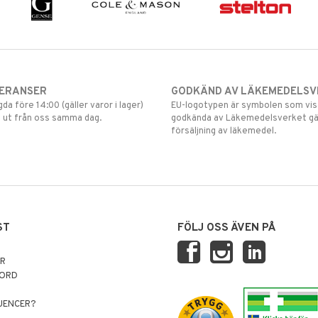
VERANSER
GODKÄND AV LÄKEMEDELSV
gda före 14:00 (gäller varor i lager)
EU-logotypen är symbolen som visar
 ut från oss samma dag.
godkända av Läkemedelsverket gä
försäljning av läkemedel.
ST
FÖLJ OSS ÄVEN PÅ
AR
NORD
LUENCER?