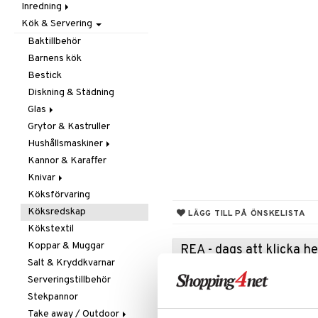
Inredning
Barnrumstextilier
Ljuslyktor & Ljusstakar
Småförvaring
Taklampor
Kök & Servering
Utomhusbelysning
Dekoration
Småförvaring & Korgar
Doftljus & Doftspridare
Väskor
Böcker
Baktillbehör
Förvaring & Hyllor
Figurer & Skulpturer
Barnens kök
Juldekoration
Klockor
Hängare & Krokar
Bestick
Ljuslyktor & Ljusstakar
Krukor
Hyllor
Diskning & Städning
Småmöbler
Metal Art
Småförvaring & Korgar
Glas
Väggdekorationer
Grytor & Kastruller
Champagneglas
Vaser
Hushållsmaskiner
Dricksglas
Kannor & Karaffer
Drink- & Cocktailglas
Brödrostar
Knivar
Ölglas
Kaffe, Te & Espresso
Köksförvaring
Snaps- & Avecglas
Mixer & Elvispar
Brödknivar
Köksredskap
Vinglas
Övriga maskiner
Knivset
LÄGG TILL PÅ ÖNSKELISTA
Kökstextil
Whiskey- & Cognacglas
Vattenkokare
Knivslipar och Brynen
Koppar & Muggar
Knivtillbehör
REA - dags att klicka 
Salt & Kryddkvarnar
Kockknivar
Passa på a
Serveringstillbehör
Skal- & Grönsaksknivar
fyllt med 
Stekpannor
Skärbrädor
produkter
Take away / Outdoor
Specialknivar