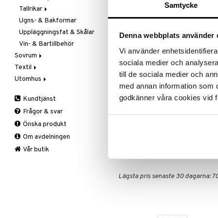
Rean pågår
Samtycke
Tallrikar
Flaskor
favoritprod
Ugns- & Bakformar
Matlådor
Assietter
TILL REA
Uppläggningsfat & Skålar
Termoskannor
Djupa tallrikar
Denna webbplats använder 
Vin- & Bartillbehör
Termosmuggar
Mattallrikar
Produktinfo
Vi använder enhetsidentifierar
Sovrum
sociala medier och analysera 
Kaffemått i rostfritt stål från E
Textil
Filtar & Plädar
till de sociala medier och a
Rymmer 7 gram.
Utomhus
Prydnadskuddar
Badrumstextilier
med annan information som du 
Material: Rostfritt stål
Sängkläder
Dukar
Fågelholkar & Matare
godkänner våra cookies vid f
Kundtjänst
Storlek: Bredd: 4 cm, Höjd: 
Tillbehör
Filtar & Plädar
Friluftsliv
Bäddset
Frågor & svar
Volym: 7 gram
Kökstextilier
Grill & Grilltillbehör
Kuddar & Täcken
Önska produkt
Mattor
Krukor
Lakan & Örngott
Om avdelningen
Övrigt
Mygg- & insektsskydd
Artikelnr
Prydnadskuddar
Picknick
Vår butik
ICD36-7-XX
Sovrumstextilier
Trädgårdsredskap
Väskor
Utomhusbelysning
Bäddset
Lägsta pris senaste 30 dagarna: 70
Värmare
Kuddar & Täcken
Lakan & Örngott