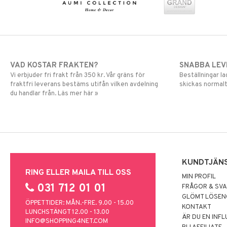
VAD KOSTAR FRAKTEN?
SNABBA LE
Vi erbjuder fri frakt från 350 kr. Vår gräns för
Beställningar la
fraktfri leverans bestäms utifån vilken avdelning
skickas normalt
du handlar från. Läs mer här »
KUNDTJÄN
RING ELLER MAILA TILL OSS
MIN PROFIL
031 712 01 01
FRÅGOR & SV
GLÖMT LÖSE
ÖPPETTIDER: MÅN.-FRE. 9.00 - 15.00
KONTAKT
LUNCHSTÄNGT 12.00 - 13.00
ÄR DU EN INF
INFO@SHOPPING4NET.COM