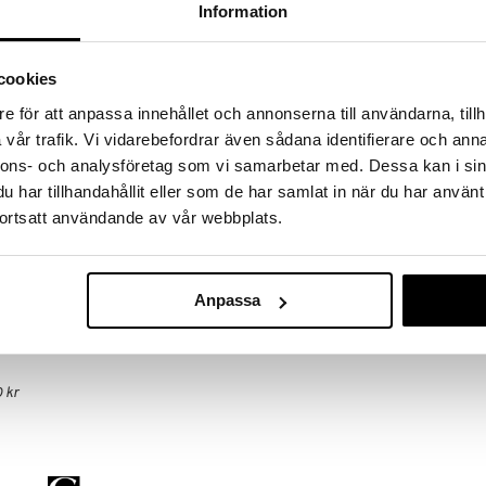
 fram till 31/8-2026, men var snabb - dina
Information
ukter kan fort ta slut!
N »
cookies
e för att anpassa innehållet och annonserna till användarna, tillh
Dualit Kaffekv
vår trafik. Vi vidarebefordrar även sådana identifierare och anna
xxent. Ett utmärkt kaffemått för en god kopp kaffe.
nnons- och analysföretag som vi samarbetar med. Dessa kan i sin
DUALIT
har tillhandahållit eller som de har samlat in när du har använt
2259
kr
ortsatt användande av vår webbplats.
4 cm, Längd: 19 cm
Anpassa
 kr