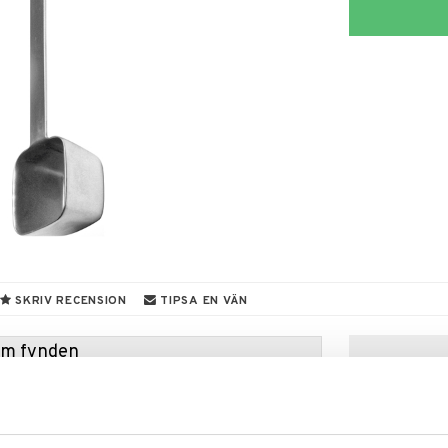
SKRIV RECENSION
TIPSA EN VÄN
hem fynden
tt fynda under vår stora rea. Just nu är varuhuset
fantastiska reapriser på mängder av spännande
!