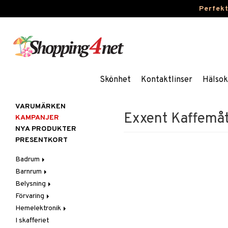
Perfek
Skönhet
Kontaktlinser
Hälsok
VARUMÄRKEN
Exxent Kaffemåt
KAMPANJER
NYA PRODUKTER
PRESENTKORT
Badrum
Barnrum
Badrumsinredning
Belysning
Badrumstextilier
Barnlampor
Förvaring
Badrumstillbehör
Barnmöbler
Belysningstillbehör
Hemelektronik
Barnrumsdekoration
Lampor
Hängare & krokar
I skafferiet
Barnrumsförvaring
LED-ljus
Hyllor
Ljud
Bordslampor