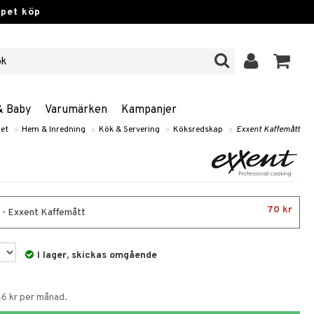
ppet köp
& Baby
Varumärken
Kampanjer
et
»
Hem & Inredning
»
Kök & Servering
»
Köksredskap
»
Exxent Kaffemått
70 kr
 - Exxent Kaffemått
I lager, skickas omgående
46 kr per månad.