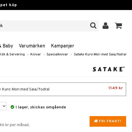
ppet köp
& Baby
Varumärken
Kampanjer
Kök & Servering
»
Knivar
»
Specialknivar
»
Satake Kuro Mori med Saia/fodral
1149 kr
 Kuro Mori med Saia/fodral
I lager, skickas omgående
FRI FRAKT!
146 kr per månad.