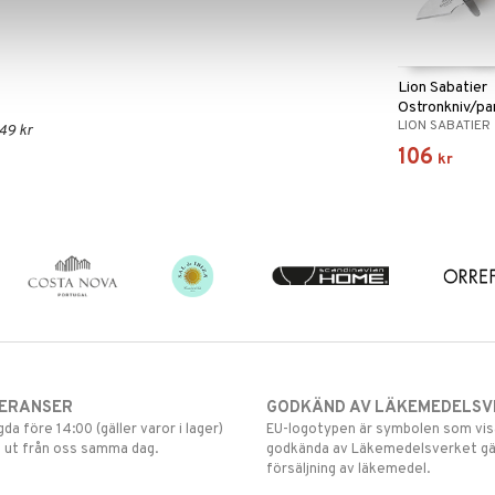
Lion Sabatier
Ostronkniv/pa
LION SABATIER
49 kr
106
kr
VERANSER
GODKÄND AV LÄKEMEDELSV
gda före 14:00 (gäller varor i lager)
EU-logotypen är symbolen som visar
 ut från oss samma dag.
godkända av Läkemedelsverket gä
försäljning av läkemedel.