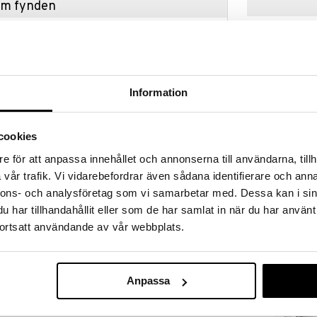
hem fynden
tt fynda under vår stora rea. Just nu är varuhuset
fantastiska reapriser på mängder av spännande
!
 fram till 31/8-2026, men var snabb - dina
ukter kan fort ta slut!
Information
N »
cookies
e för att anpassa innehållet och annonserna till användarna, tillh
Fickkniv med 
både i skogen vid campingplatsen och vid grillen. Den
Laguiole
vår trafik. Vi vidarebefordrar även sådana identifierare och anna
passar i bältet och har en låsning för att hålla kniven
LAGUIOLE STYLE
nnons- och analysföretag som vi samarbetar med. Dessa kan i sin
319
kr
har tillhandahållit eller som de har samlat in när du har använt
ortsatt användande av vår webbplats.
 med låsning
Anpassa