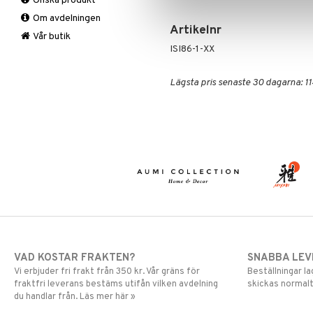
Önska produkt
Mattor
Krukor
Lakan & Örngott
Om avdelningen
Övrigt
Mygg- & insektsskydd
Artikelnr
Prydnadskuddar
Picknick
Vår butik
ISI86-1-XX
Sovrumstextilier
Trädgårdsredskap
Väskor
Utomhusbelysning
Bäddset
Lägsta pris senaste 30 dagarna: 11
Värmare
Kuddar & Täcken
Lakan & Örngott
VAD KOSTAR FRAKTEN?
SNABBA LE
Vi erbjuder fri frakt från 350 kr. Vår gräns för
Beställningar la
fraktfri leverans bestäms utifån vilken avdelning
skickas normalt
du handlar från. Läs mer här »