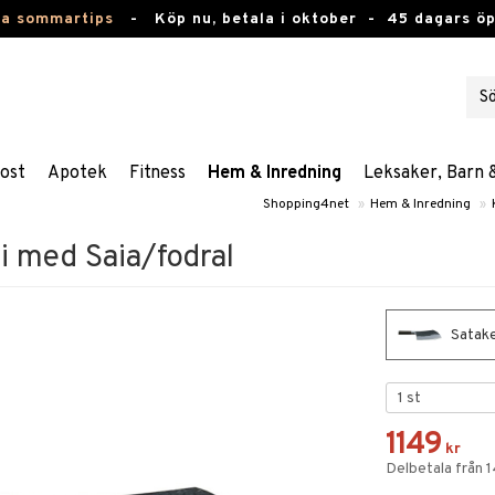
ta sommartips
-
Köp nu, betala i oktober -
45 dagars ö
ost
Apotek
Fitness
Hem & Inredning
Leksaker, Barn 
Shopping4net
»
Hem & Inredning
»
i med Saia/fodral
Satake
1149
kr
Delbetala från 