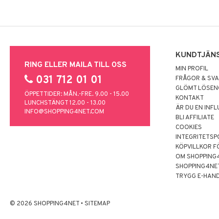
KUNDTJÄN
RING ELLER MAILA TILL OSS
MIN PROFIL
031 712 01 01
FRÅGOR & SV
GLÖMT LÖSE
ÖPPETTIDER: MÅN.-FRE. 9.00 - 15.00
KONTAKT
LUNCHSTÄNGT 12.00 - 13.00
ÄR DU EN INF
INFO@SHOPPING4NET.COM
BLI AFFILIATE
COOKIES
INTEGRITETSP
KÖPVILLKOR F
OM SHOPPING
SHOPPING4NE
TRYGG E-HAN
© 2026 SHOPPING4NET
•
SITEMAP