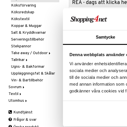
REA - dags att klicka 
Köksförvaring
Köksredskap
Passa på a
fyllt med 
Kökstextil
produkter
Koppar & Muggar
Rean pågår
Salt & Kryddkvarnar
favoritprod
Samtycke
Serveringstillbehör
TILL REA
Stekpannor
Take away / Outdoor
Denna webbplats använder 
Produktinfo
Tallrikar
Flaskor
Vi använder enhetsidentifierar
Ugns- & Bakformar
Matlådor
Assietter
Kuro Mori är en riktigt hjälpreda 
sociala medier och analysera 
tillhörande saian med Satake-logo 
Uppläggningsfat & Skålar
Termoskannor
Djupa tallrikar
till de sociala medier och a
på plats.
Vin- & Bartillbehör
Termosmuggar
Mattallrikar
med annan information som du 
Chopper / BBQ Knife
Sovrum
godkänner våra cookies vid f
Fodral i konstläder för bältet
Textil
Filtar & Plädar
Utomhus
Prydnadskuddar
Badrumstextilier
Levereras i vacker trälåda
Sängkläder
Dukar
Fågelholkar & Matare
Vikt kniv: 376 g
Kundtjänst
Tillbehör
Filtar & Plädar
Friluftsliv
Bäddset
Vikt med saia/fodral: 484 g
Frågor & svar
Kökstextilier
Grill & Grilltillbehör
Kuddar & Täcken
Bladlängd: 19,5 cm