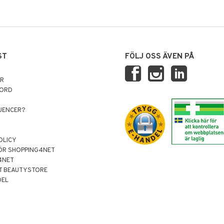
ST
FÖLJ OSS ÄVEN PÅ
AR
NORD
LUENCER?
OLICY
ÖR SHOPPING4NET
4NET
T BEAUTYSTORE
DEL