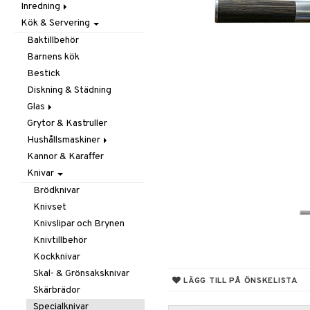
Inredning
Barnrumstextilier
Ljuslyktor & Ljusstakar
Småförvaring
Taklampor
Kök & Servering
Utomhusbelysning
Dekoration
Småförvaring & Korgar
Doftljus & Doftspridare
Väskor
Böcker
Baktillbehör
Förvaring & Hyllor
Figurer & Skulpturer
Barnens kök
Juldekoration
Klockor
Hängare & Krokar
Bestick
Ljuslyktor & Ljusstakar
Krukor
Hyllor
Diskning & Städning
Småmöbler
Metal Art
Småförvaring & Korgar
Glas
Väggdekorationer
Grytor & Kastruller
Champagneglas
Vaser
Hushållsmaskiner
Dricksglas
Kannor & Karaffer
Drink- & Cocktailglas
Brödrostar
Knivar
Ölglas
Kaffe, Te & Espresso
Snaps- & Avecglas
Mixer & Elvispar
Brödknivar
Vinglas
Övriga maskiner
Knivset
Whiskey- & Cognacglas
Vattenkokare
Knivslipar och Brynen
Knivtillbehör
Kockknivar
Skal- & Grönsaksknivar
LÄGG TILL PÅ ÖNSKELISTA
Skärbrädor
Specialknivar