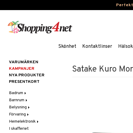
Perfek
Skönhet
Kontaktlinser
Hälsok
VARUMÄRKEN
Satake Kuro Mor
KAMPANJER
NYA PRODUKTER
PRESENTKORT
Badrum
Barnrum
Badrumsinredning
Belysning
Badrumstextilier
Barnlampor
Förvaring
Badrumstillbehör
Barnmöbler
Belysningstillbehör
Hemelektronik
Barnrumsdekoration
Lampor
Hängare & krokar
I skafferiet
Barnrumsförvaring
LED-ljus
Hyllor
Ljud
Bordslampor