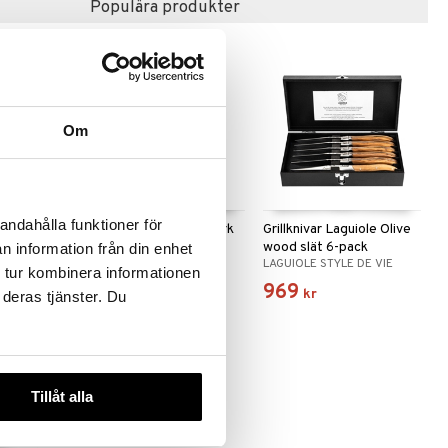
Populära produkter
Om
andahålla funktioner för
korkskruv
Grillknivar Laguiole Dark
Grillknivar Laguiole Olive
Wood 6-pack
wood slät 6-pack
n information från din enhet
 DE VIE
LAGUIOLE STYLE DE VIE
LAGUIOLE STYLE DE VIE
 tur kombinera informationen
309
969
kr
kr
 deras tjänster. Du
Tillåt alla