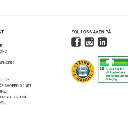
ST
FÖLJ OSS ÄVEN PÅ
AR
NORD
LUENCER?
OLICY
ÖR SHOPPING4NET
4NET
T BEAUTYSTORE
DEL