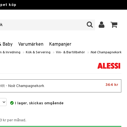
ppet köp
& Baby
Varumärken
Kampanjer
 & Inredning
»
Kök & Servering
»
Vin- & Bartillbehör
»
Noè Champagnekork
364 kr
itt - Noè Champagnekork
I lager, skickas omgående
73 kr per månad.