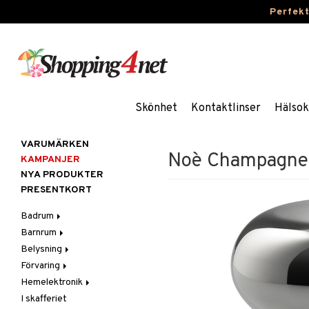
Perfek
Skönhet
Kontaktlinser
Hälsok
VARUMÄRKEN
Noè Champagne
KAMPANJER
NYA PRODUKTER
PRESENTKORT
Badrum
Barnrum
Badrumsinredning
Belysning
Badrumstextilier
Barnlampor
Förvaring
Badrumstillbehör
Barnmöbler
Belysningstillbehör
Hemelektronik
Barnrumsdekoration
Lampor
Hängare & krokar
I skafferiet
Barnrumsförvaring
LED-ljus
Hyllor
Ljud
Bordslampor