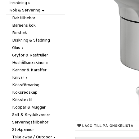
Inredning
Barnrumstextilier
Ljuslyktor & Ljusstakar
Småförvaring
Taklampor
Kök & Servering
Utomhusbelysning
Dekoration
Småförvaring & Korgar
Doftljus & Doftspridare
Väskor
Böcker
Baktillbehör
Förvaring & Hyllor
Figurer & Skulpturer
Barnens kök
Juldekoration
Klockor
Hängare & Krokar
Bestick
Ljuslyktor & Ljusstakar
Krukor
Hyllor
Diskning & Städning
Småmöbler
Metal Art
Småförvaring & Korgar
Glas
Väggdekorationer
Grytor & Kastruller
Champagneglas
Vaser
Hushållsmaskiner
Dricksglas
Kannor & Karaffer
Drink- & Cocktailglas
Brödrostar
Knivar
Ölglas
Kaffe, Te & Espresso
Köksförvaring
Snaps- & Avecglas
Mixer & Elvispar
Brödknivar
Köksredskap
Vinglas
Övriga maskiner
Knivset
Kökstextil
Whiskey- & Cognacglas
Vattenkokare
Knivslipar och Brynen
Koppar & Muggar
Knivtillbehör
Salt & Kryddkvarnar
Kockknivar
Serveringstillbehör
Skal- & Grönsaksknivar
LÄGG TILL PÅ ÖNSKELISTA
Stekpannor
Skärbrädor
Take away / Outdoor
Specialknivar