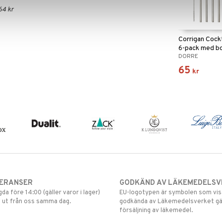
64 kr
Corrigan Cock
6-pack med b
DORRE
65
kr
VERANSER
GODKÄND AV LÄKEMEDELSV
gda före 14:00 (gäller varor i lager)
EU-logotypen är symbolen som visar
 ut från oss samma dag.
godkända av Läkemedelsverket gä
försäljning av läkemedel.