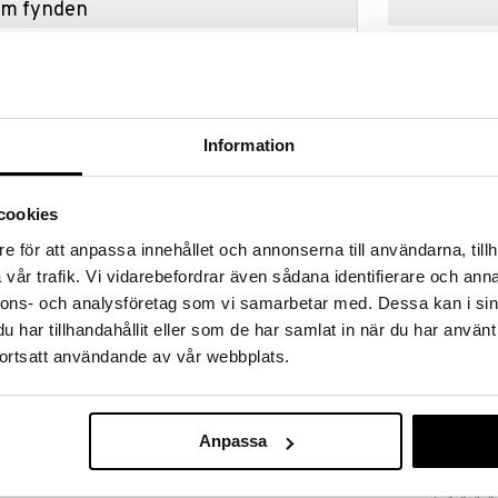
hem fynden
tt fynda under vår stora rea. Just nu är varuhuset
fantastiska reapriser på mängder av spännande
!
 fram till 31/8-2026, men var snabb - dina
ukter kan fort ta slut!
Information
N »
cookies
e för att anpassa innehållet och annonserna till användarna, tillh
Connor Iskros
o Iacchetti. Denna kork passar både vin och
vår trafik. Vi vidarebefordrar även sådana identifierare och anna
stfritt stål och har gummi inuti för att stänga till
DORRE
nnons- och analysföretag som vi samarbetar med. Dessa kan i sin
tt på den genom att trycka till och vrid åt klockans
318
kr
har tillhandahållit eller som de har samlat in när du har använt
ortsatt användande av vår webbplats.
i inuti
Anpassa