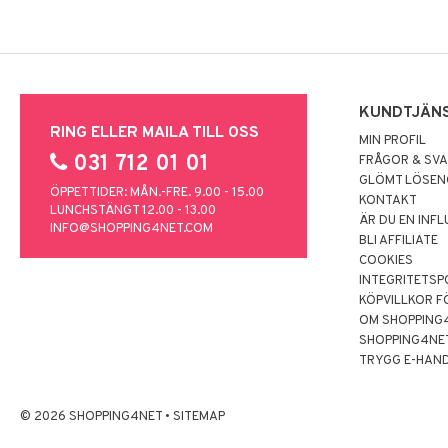
KUNDTJÄN
RING ELLER MAILA TILL OSS
MIN PROFIL
031 712 01 01
FRÅGOR & SV
GLÖMT LÖSE
ÖPPETTIDER: MÅN.-FRE. 9.00 - 15.00
KONTAKT
LUNCHSTÄNGT 12.00 - 13.00
ÄR DU EN INF
INFO@SHOPPING4NET.COM
BLI AFFILIATE
COOKIES
INTEGRITETSP
KÖPVILLKOR F
OM SHOPPING
SHOPPING4NE
TRYGG E-HAN
© 2026 SHOPPING4NET
•
SITEMAP