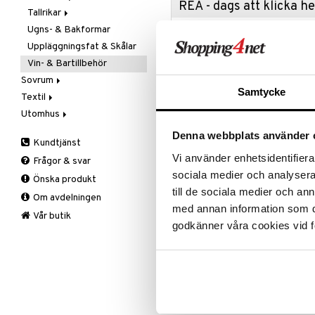
REA - dags att klicka 
Tallrikar
Flaskor
Ugns- & Bakformar
Matlådor
Assietter
Passa på a
fyllt med 
Uppläggningsfat & Skålar
Termoskannor
Djupa tallrikar
produkter
Vin- & Bartillbehör
Termosmuggar
Mattallrikar
Rean pågår
Sovrum
favoritprod
Samtycke
Textil
Filtar & Plädar
TILL REA
Utomhus
Prydnadskuddar
Badrumstextilier
Sängkläder
Dukar
Fågelholkar & Matare
Denna webbplats använder 
Kundtjänst
Produktinfo
Tillbehör
Filtar & Plädar
Friluftsliv
Bäddset
Vi använder enhetsidentifierar
Frågor & svar
Kökstextilier
Grill & Grilltillbehör
Kuddar & Täcken
Noè Wine Bottle Stopper av Giuli
sociala medier och analysera 
Önska produkt
champagneflaskor. Den är gjord i ro
Mattor
Krukor
Lakan & Örngott
till de sociala medier och a
ordentligt. Enkelt att använda, sä
Om avdelningen
Övrigt
Mygg- & insektsskydd
håll. Tillverkad i Italien.
med annan information som du 
Prydnadskuddar
Picknick
Vår butik
godkänner våra cookies vid f
Material: Rostfritt stål, gumm
Sovrumstextilier
Trädgårdsredskap
Färg: Silver
Väskor
Utomhusbelysning
Bäddset
Värmare
Kuddar & Täcken
Artikelnr
Lakan & Örngott
IS012-1-16