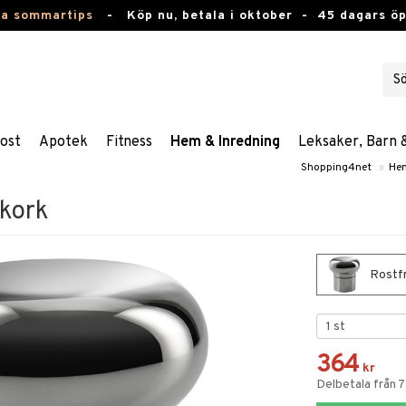
ta sommartips
-
Köp nu, betala i oktober -
45 dagars ö
ost
Apotek
Fitness
Hem & Inredning
Leksaker, Barn 
Shopping4net
»
Hem
kork
Rostfr
364
kr
Delbetala från 