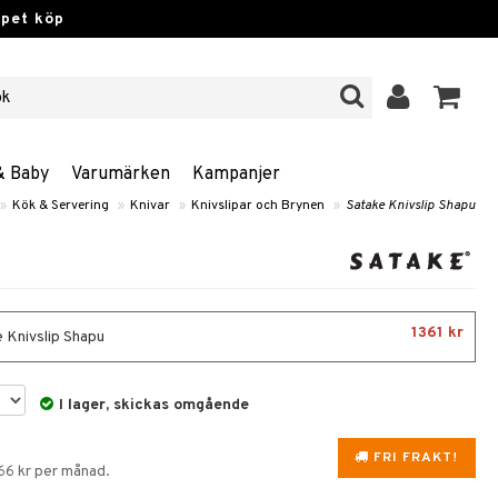
ppet köp
& Baby
Varumärken
Kampanjer
»
Kök & Servering
»
Knivar
»
Knivslipar och Brynen
»
Satake Knivslip Shapu
1361 kr
 Knivslip Shapu
I lager, skickas omgående
FRI FRAKT!
166 kr per månad.