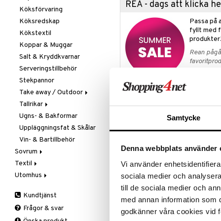
REA - dags att klicka 
Köksförvaring
Köksredskap
Passa på a
fyllt med 
Kökstextil
produkter
Koppar & Muggar
Rean pågår
Salt & Kryddkvarnar
favoritprod
Serveringstillbehör
TILL REA
Stekpannor
Take away / Outdoor
Produktinfo
Tallrikar
Flaskor
Ugns- & Bakformar
Matlådor
Assietter
Samtycke
Satake Shāpu är en patenterad man
slipar/polerar japansk egg 15°-18
Uppläggningsfat & Skålar
Termoskannor
Djupa tallrikar
fjäderbelastade, vridbara diaman
Vin- & Bartillbehör
Termosmuggar
Mattallrikar
Denna webbplats använder 
polerstavar som anpassar sig eft
Sovrum
bryning/polering.
Textil
Filtar & Plädar
Vi använder enhetsidentifierar
Diamantbelagda slipstavar för for
Utomhus
Prydnadskuddar
Badrumstextilier
sociala medier och analysera 
keramiska brynstavar som underhål
Sängkläder
Dukar
Fågelholkar & Matare
till de sociala medier och a
egg.
Kundtjänst
Tillbehör
Filtar & Plädar
Friluftsliv
Bäddset
med annan information som du 
Notera först vilken slipvinkel din 
Frågor & svar
Kökstextilier
Grill & Grilltillbehör
Kuddar & Täcken
godkänner våra cookies vid f
20°. Placera Satake Shāpu på ett 
ska du först använda diamantsidan