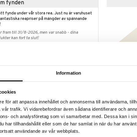
hem fynden
tt fynda under vår stora rea. Just nu är varuhuset
fantastiska reapriser på mängder av spännande
!
 fram till 31/8-2026, men var snabb - dina
ukter kan fort ta slut!
N »
Satake Våtste
Information
uell knivslip för optimalt bästa resultat. Knivslipen
°, europeisk egg 20° - 23°. Satake Shāpu har
SATAKE
t/keramiska slip- och
1199
kr
cookies
er knivseggen SAF* för optimal slipning och
e för att anpassa innehållet och annonserna till användarna, tillh
mslipning av knivseggen på slöa knivar, samt
vår trafik. Vi vidarebefordrar även sådana identifierare och anna
ler, bryner/polerar knivseggen till en optimalt vass
nnons- och analysföretag som vi samarbetar med. Dessa kan i sin
har tillhandahållit eller som de har samlat in när du har använt
kniv har. Japansk vinkel är 15° och Europeisk stil är
ortsatt användande av vår webbplats.
stabilt och plant underlag. Om din kniv är mycket slö
 på stavarna för att forma/slipa knivseggen till en