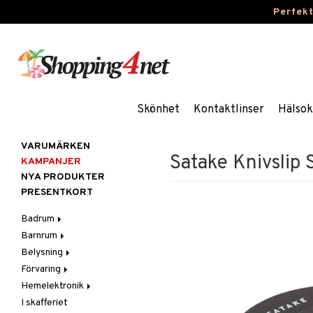
Perfek
Skönhet
Kontaktlinser
Hälsok
VARUMÄRKEN
Satake Knivslip
KAMPANJER
NYA PRODUKTER
PRESENTKORT
Badrum
Barnrum
Badrumsinredning
Belysning
Badrumstextilier
Barnlampor
Förvaring
Badrumstillbehör
Barnmöbler
Belysningstillbehör
Hemelektronik
Barnrumsdekoration
Lampor
Hängare & krokar
I skafferiet
Barnrumsförvaring
LED-ljus
Hyllor
Ljud
Bordslampor