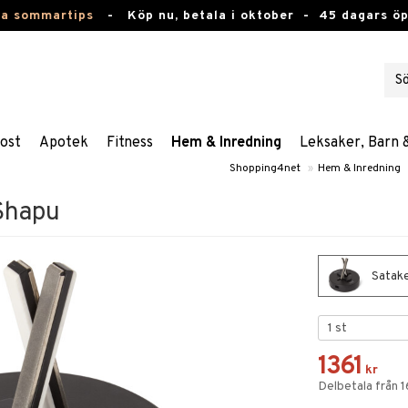
ta sommartips
-
Köp nu, betala i oktober -
45 dagars ö
ost
Apotek
Fitness
Hem & Inredning
Leksaker, Barn 
Shopping4net
»
Hem & Inredning
 Shapu
Satake
1361
kr
Delbetala från 