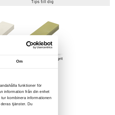
Tips till dig
n 1200 grit
Satake Våtsten 3000 grit
Om
SATAKE
1249
kr
andahålla funktioner för
n information från din enhet
 tur kombinera informationen
 deras tjänster. Du