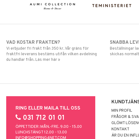
VAD KOSTAR FRAKTEN?
SNABBA LE
Vi erbjuder fri frakt från 350 kr. Vår gräns för
Beställningar la
fraktfri leverans bestäms utifån vilken avdelning
skickas normalt
du handlar från. Läs mer här »
KUNDTJÄN
RING ELLER MAILA TILL OSS
MIN PROFIL
031 712 01 01
FRÅGOR & SV
GLÖMT LÖSE
ÖPPETTIDER: MÅN.-FRE. 9.00 - 15.00
KONTAKT
LUNCHSTÄNGT 12.00 - 13.00
ÄR DU EN INF
INFO@SHOPPING4NET.COM