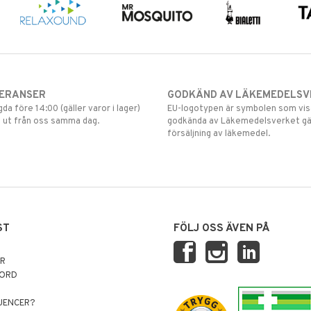
VERANSER
GODKÄND AV LÄKEMEDELSV
gda före 14:00 (gäller varor i lager)
EU-logotypen är symbolen som visar
 ut från oss samma dag.
godkända av Läkemedelsverket gä
försäljning av läkemedel.
ST
FÖLJ OSS ÄVEN PÅ
AR
NORD
LUENCER?