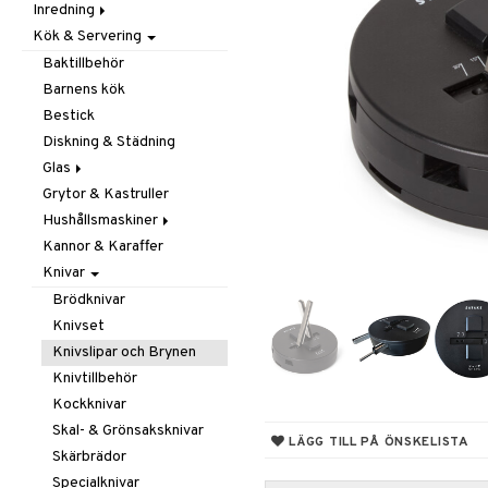
Inredning
Barnrumstextilier
Ljuslyktor & Ljusstakar
Småförvaring
Taklampor
Kök & Servering
Utomhusbelysning
Dekoration
Småförvaring & Korgar
Doftljus & Doftspridare
Väskor
Böcker
Baktillbehör
Förvaring & Hyllor
Figurer & Skulpturer
Barnens kök
Juldekoration
Klockor
Hängare & Krokar
Bestick
Ljuslyktor & Ljusstakar
Krukor
Hyllor
Diskning & Städning
Småmöbler
Metal Art
Småförvaring & Korgar
Glas
Väggdekorationer
Grytor & Kastruller
Champagneglas
Vaser
Hushållsmaskiner
Dricksglas
Kannor & Karaffer
Drink- & Cocktailglas
Brödrostar
Knivar
Ölglas
Kaffe, Te & Espresso
Snaps- & Avecglas
Mixer & Elvispar
Brödknivar
Vinglas
Övriga maskiner
Knivset
Whiskey- & Cognacglas
Vattenkokare
Knivslipar och Brynen
Knivtillbehör
Kockknivar
Skal- & Grönsaksknivar
LÄGG TILL PÅ ÖNSKELISTA
Skärbrädor
Specialknivar