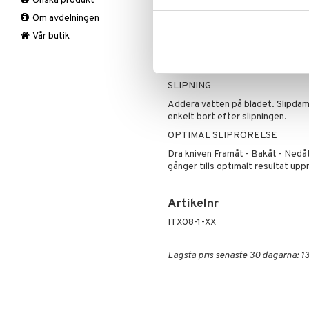
Önska produkt
Mattor
Krukor
Lakan & Örngott
ny egg.
Om avdelningen
Övrigt
Mygg- & insektsskydd
Observera att diamantsidan enda
Prydnadskuddar
Picknick
Vår butik
bryning/polering med keramikstava
Sovrumstextilier
Trädgårdsredskap
enbart de keramiska stavarna anv
rekommenderas som dagligt under
Väskor
Utomhusbelysning
Bäddset
Värmare
Kuddar & Täcken
SLIPNING
Lakan & Örngott
Addera vatten på bladet. Slipda
enkelt bort efter slipningen.
OPTIMAL SLIPRÖRELSE
Dra kniven Framåt - Bakåt - Nedåt
gånger tills optimalt resultat upp
Artikelnr
ITX08-1-XX
Lägsta pris senaste 30 dagarna: 13