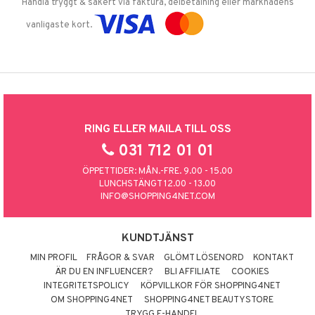
Handla tryggt & säkert via faktura, delbetalning eller marknadens
vanligaste kort.
RING ELLER MAILA TILL OSS
031 712 01 01
ÖPPETTIDER: MÅN.-FRE. 9.00 - 15.00
LUNCHSTÄNGT 12.00 - 13.00
INFO@SHOPPING4NET.COM
KUNDTJÄNST
MIN PROFIL
FRÅGOR & SVAR
GLÖMT LÖSENORD
KONTAKT
ÄR DU EN INFLUENCER?
BLI AFFILIATE
COOKIES
INTEGRITETSPOLICY
KÖPVILLKOR FÖR SHOPPING4NET
OM SHOPPING4NET
SHOPPING4NET BEAUTYSTORE
TRYGG E-HANDEL