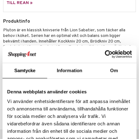
way / Outdoor
TILL REAN »
skor
ar
Produktinfo
lådor
ietter
& Bakformar
Pluton är en klassisk knivserie från Lion Sabatier, som täcker alla
moskannor
pa tallrikar
gningsfat & Skålar
behov i köket. Serien har en optimal vikt och balans som ligger
bekvämt i handen. Innehåller Kockkniv 20 cm, Brödkniv 20 cm,
rmosmuggar
tallrikar
Bartillbehör
Santokukniv 18 cm, Benkniv 15 cm, Tandad multikniv 13 cm, Örtkniv 9
cm och Skärpstål 20 cm. Den supervassa kniven i high carbon stål
5Cr15MoV är extremt resistent mot rost och annan påverkan. Skaftet
är tillverkat i polyoximetylen (POM), som karaktäriseras av en mycket
& Plädar
hård yta. Skaftet är fäst med tre genomgående stålnitar. Undvik att
Samtycke
Information
Om
stoppa knivarna i diskmaskinen.
s
dskuddar
textilier
äder
lkar & Matare
Artikelnr
Denna webbplats använder cookies
änst
ddset
ör
& Plädar
liv
ITJ68-1-SV
Vi använder enhetsidentifierare för att anpassa innehållet
 & svar
och annonserna till användarna, tillhandahålla funktioner
dar & Täcken
tilier
Grilltillbehör
produkt
Lägsta pris senaste 30 dagarna: 1258 kr
för sociala medier och analysera vår trafik. Vi
an & Örngott
vidarebefordrar även sådana identifierare och annan
elningen
information från din enhet till de sociala medier och
& insektsskydd
Tips till dig
tik
annons- och analysföretag som vi samarbetar med.