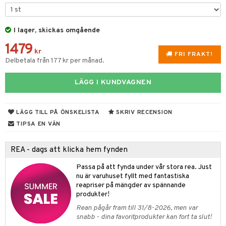
vtillbehör
I lager, skickas omgående
kknivar
1479
l- & Grönsaksknivar
kr
FRI FRAKT!
Delbetala från 177 kr per månad.
rbrädor
LÄGG I KUNDVAGNEN
cialknivar
rvaring
LÄGG TILL PÅ ÖNSKELISTA
SKRIV RECENSION
dskap
TIPSA EN VÄN
til
REA - dags att klicka hem fynden
 & Muggar
Passa på att fynda under vår stora rea. Just
Kryddkvarnar
nu är varuhuset fyllt med fantastiska
reapriser på mängder av spännande
ngstillbehör
produkter!
Rean pågår fram till 31/8-2026, men var
nnor
snabb - dina favoritprodukter kan fort ta slut!