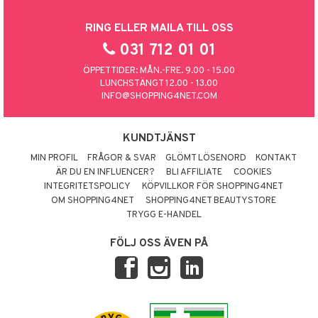
RING ELLER MAILA TILL OSS
031 712 01 01
ÖPPETTIDER: MÅN.-FRE. 9.00 - 15.00
LUNCHSTÄNGT 12.00 - 13.00
INFO@SHOPPING4NET.COM
KUNDTJÄNST
MIN PROFIL
FRÅGOR & SVAR
GLÖMT LÖSENORD
KONTAKT
ÄR DU EN INFLUENCER?
BLI AFFILIATE
COOKIES
INTEGRITETSPOLICY
KÖPVILLKOR FÖR SHOPPING4NET
OM SHOPPING4NET
SHOPPING4NET BEAUTYSTORE
TRYGG E-HANDEL
FÖLJ OSS ÄVEN PÅ