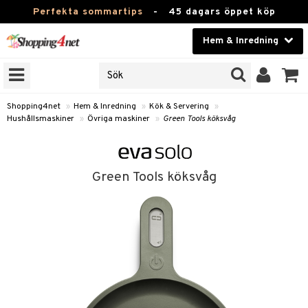
Perfekta sommartips
-
45 dagars öppet köp
Hem & Inredning
RKEN
Skönhet
JER
ODUKTER
Kontaktlinser
Shopping4net
»
Hem & Inredning
»
Kök & Servering
»
Hushållsmaskiner
»
Övriga maskiner
»
Green Tools köksvåg
TKORT
Hälsokost
Apotek
Green Tools köksvåg
sinredning
Fitness
g
textilier
mpor
Hem & Inredning
g
stillbehör
bler
ngstillbehör
Leksaker, Barn & Baby
ronik
msdekoration
r
e & krokar
Varumärken
dslampor
et
msförvaring
us
Kampanjer
lampor
g
stextilier
tor & Ljusstakar
varing