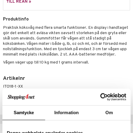
moskannor
pa tallrikar
gningsfat & Skålar
TILL REAN »
rmosmuggar
tallrikar
Bartillbehör
Produktinfo
Praktisk köksvåg med flera smarta funktioner. En display i handtaget
& Plädar
gör det enkelt att avläsa vikten oavsett storleken på den gryta eller
skål som används. Gummifötter får vågen att stå stadigt på
s
dskuddar
textilier
köksbänken. Vågen mäter i både g, lb, oz och ml, och är försedd med
nollställningsfunktion. Med en tjocklek på endast 3 cm tar vågen upp
äder
lkar & Matare
minimalt med plats i kökslådan. 2 st. AAA-batterier medföljer.
änst
Vågen väger upp till 10 kg med 1 grams intervall.
ddset
ör
& Plädar
liv
 & svar
dar & Täcken
tilier
Grilltillbehör
Artikelnr
produkt
an & Örngott
ITO18-1-XX
elningen
& insektsskydd
tik
Lägsta pris senaste 30 dagarna: 399 kr
dskuddar
k
Samtycke
Information
Om
textilier
rdsredskap
Populära produkter
ddset
sbelysning
Denna webbplats använder cookies