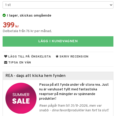
& Karaffer
I lager, skickas omgående
399
dknivar
rvaring
kr
Delbetala från 76 kr per månad.
vset
dskap
LÄGG I KUNDVAGNEN
vslipar och Brynen
til
vtillbehör
 & Muggar
LÄGG TILL PÅ ÖNSKELISTA
SKRIV RECENSION
kknivar
Kryddkvarnar
TIPSA EN VÄN
l- & Grönsaksknivar
ngstillbehör
REA - dags att klicka hem fynden
rbrädor
nnor
Passa på att fynda under vår stora rea. Just
cialknivar
nu är varuhuset fyllt med fantastiska
way / Outdoor
reapriser på mängder av spännande
skor
produkter!
ar
Rean pågår fram till 31/8-2026, men var
lådor
ietter
& Bakformar
snabb - dina favoritprodukter kan fort ta slut!