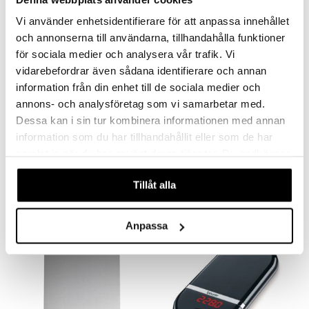
kampanj
-15%
dar & Täcken
e
Vi använder enhetsidentifierare för att anpassa innehållet
an & Örngott
och annonserna till användarna, tillhandahålla funktioner
för sociala medier och analysera vår trafik. Vi
vidarebefordrar även sådana identifierare och annan
information från din enhet till de sociala medier och
annons- och analysföretag som vi samarbetar med.
Finns i flera varianter
Dessa kan i sin tur kombinera informationen med annan
information som du har tillhandahållit eller som de har
Köksvåg Mensura
Zwilling Enfinigy Airfryer med led display
samlat in när du har använt deras tjänster. Du godkänner
ROSTI
ZWILLING
våra cookies vid fortsatt användande av vår webbplats.
465
1529
546
kr
(
ord.
kr
)
kr
Tillåt alla
Anpassa