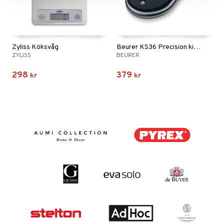
Zyliss Köksvåg
Beurer KS36 Precision kitchen scale
ZYLISS
BEURER
298
379
kr
kr