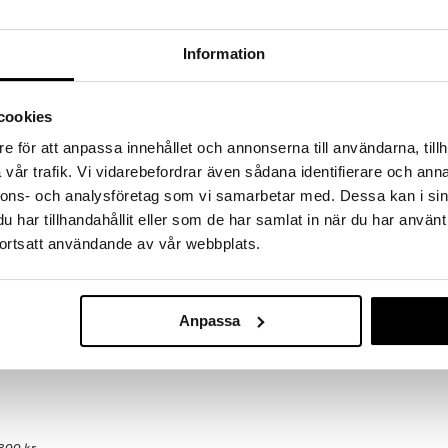
hem fynden
tt fynda under vår stora rea. Just nu är varuhuset
Information
fantastiska reapriser på mängder av spännande
!
 fram till 31/8-2026, men var snabb - dina
cookies
ukter kan fort ta slut!
e för att anpassa innehållet och annonserna till användarna, tillh
N »
vår trafik. Vi vidarebefordrar även sådana identifierare och anna
nnons- och analysföretag som vi samarbetar med. Dessa kan i sin
har tillhandahållit eller som de har samlat in när du har använt
Zyliss Mini ha
passar bra i det lilla kaféet eller för den som vill
ortsatt användande av vår webbplats.
rkad av rostfritt stål och varje platta är belagd med
ZYLISS
. Du kan använda båda laggarna samtidigt eller ett i
449
kr
pillränna för enkel rengöring och en kapacitet på 60
Anpassa