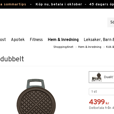
ta sommartips
-
Köp nu, betala i oktober -
45 dagars ö
ost
Apotek
Fitness
Hem & Inredning
Leksaker, Barn 
Shopping4net
»
Hem & Inredning
»
Kök &
 dubbelt
Dualit 
4399
kr
Delbetala från 