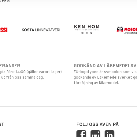
399 kr
VERANSER
GODKÄND AV LÄKEMEDELSV
gda före 14:00 (gäller varor i lager)
EU-logotypen är symbolen som visar
 ut från oss samma dag.
godkända av Läkemedelsverket gä
försäljning av läkemedel.
ST
FÖLJ OSS ÄVEN PÅ