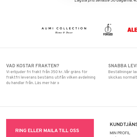
Lägsta pris senaste 30 dagarna: 4
Sovrumstextilier
Trädgårdsredskap
Väskor
Utomhusbelysning
Bäddset
Värmare
Kuddar & Täcken
Lakan & Örngott
VAD KOSTAR FRAKTEN?
SNABBA LE
Vi erbjuder fri frakt från 350 kr. Vår gräns för
Beställningar la
fraktfri leverans bestäms utifån vilken avdelning
skickas normalt
du handlar från. Läs mer här »
KUNDTJÄN
RING ELLER MAILA TILL OSS
MIN PROFIL