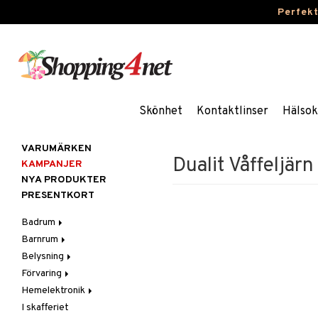
Perfek
Skönhet
Kontaktlinser
Hälsok
VARUMÄRKEN
Dualit Våffeljärn
KAMPANJER
NYA PRODUKTER
PRESENTKORT
Badrum
Barnrum
Badrumsinredning
Belysning
Badrumstextilier
Barnlampor
Förvaring
Badrumstillbehör
Barnmöbler
Belysningstillbehör
Hemelektronik
Barnrumsdekoration
Lampor
Hängare & krokar
I skafferiet
Barnrumsförvaring
LED-ljus
Hyllor
Ljud
Bordslampor