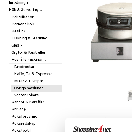
Inredning
Barnrumstextilier
Ljuslyktor & Ljusstakar
Småförvaring
Taklampor
Kök & Servering
Utomhusbelysning
Dekoration
Småförvaring & Korgar
Doftljus & Doftspridare
Väskor
Böcker
Baktillbehör
Förvaring & Hyllor
Figurer & Skulpturer
Barnens kök
Juldekoration
Klockor
Hängare & Krokar
Bestick
Ljuslyktor & Ljusstakar
Krukor
Hyllor
Diskning & Städning
Småmöbler
Metal Art
Småförvaring & Korgar
Glas
Väggdekorationer
Grytor & Kastruller
Champagneglas
Vaser
Hushållsmaskiner
Dricksglas
Drink- & Cocktailglas
Brödrostar
Ölglas
Kaffe, Te & Espresso
Snaps- & Avecglas
Mixer & Elvispar
Vinglas
Övriga maskiner
Whiskey- & Cognacglas
Vattenkokare
Kannor & Karaffer
Knivar
Köksförvaring
Brödknivar
LÄGG TILL PÅ ÖNSKELISTA
Köksredskap
Knivset
Kökstextil
Knivslipar och Brynen