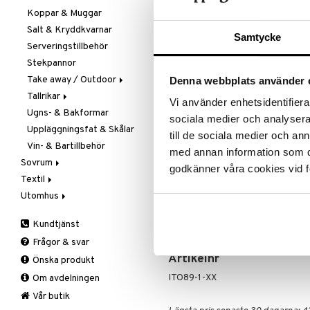
REA - dags att klicka 
Koppar & Muggar
Knivtillbehör
Salt & Kryddkvarnar
Kockknivar
Passa på a
Samtycke
fyllt med 
Serveringstillbehör
Skal- & Grönsaksknivar
produkter
Stekpannor
Skärbrädor
Rean pågår
Take away / Outdoor
Specialknivar
Denna webbplats använder 
favoritprod
Tallrikar
Flaskor
Vi använder enhetsidentifierar
TILL REA
Ugns- & Bakformar
Matlådor
Assietter
sociala medier och analysera 
Uppläggningsfat & Skålar
Termoskannor
Djupa tallrikar
till de sociala medier och a
Produktinfo
Vin- & Bartillbehör
Termosmuggar
Mattallrikar
med annan information som du 
Sovrum
Dualit våffeljärn med dubbla laggar 
godkänner våra cookies vid f
göra mycket våfflor hemma. Tillve
Textil
Filtar & Plädar
Utomhus
Prydnadskuddar
Badrumstextilier
dubbla lager non-stick beläggning
taget för att spara energi. Med s
Sängkläder
Dukar
Fågelholkar & Matare
våfflor per timme!
Kundtjänst
Tillbehör
Filtar & Plädar
Friluftsliv
Bäddset
Frågor & svar
Kökstextilier
Grill & Grilltillbehör
Kuddar & Täcken
Artikelnr
Önska produkt
Mattor
Krukor
Lakan & Örngott
ITO89-1-XX
Om avdelningen
Övrigt
Mygg- & insektsskydd
Prydnadskuddar
Picknick
Vår butik