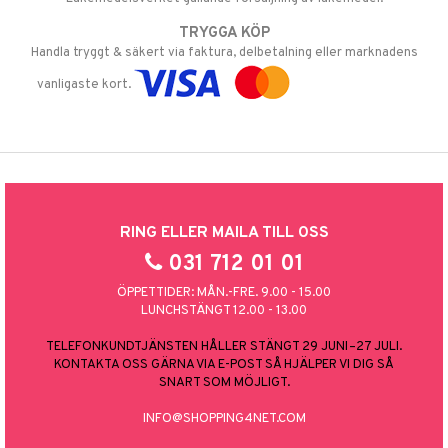
TRYGGA KÖP
Handla tryggt & säkert via faktura, delbetalning eller marknadens
vanligaste kort.
RING ELLER MAILA TILL OSS
031 712 01 01
ÖPPETTIDER: MÅN.-FRE. 9.00 - 15.00
LUNCHSTÄNGT 12.00 - 13.00
TELEFONKUNDTJÄNSTEN HÅLLER STÄNGT 29 JUNI–27 JULI.
KONTAKTA OSS GÄRNA VIA E-POST SÅ HJÄLPER VI DIG SÅ
SNART SOM MÖJLIGT.
INFO@SHOPPING4NET.COM