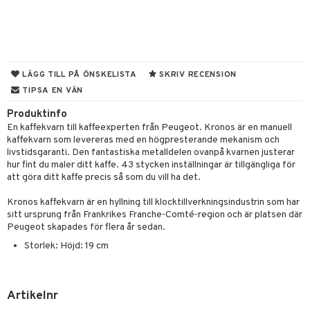
& Karaffer
dknivar
rvaring
LÄGG TILL PÅ ÖNSKELISTA
SKRIV RECENSION
TIPSA EN VÄN
vset
dskap
Produktinfo
vslipar och Brynen
til
En kaffekvarn till kaffeexperten från Peugeot. Kronos är en manuell
kaffekvarn som levereras med en högpresterande mekanism och
vtillbehör
 & Muggar
livstidsgaranti. Den fantastiska metalldelen ovanpå kvarnen justerar
kknivar
hur fint du maler ditt kaffe. 43 stycken inställningar är tillgängliga för
Kryddkvarnar
att göra ditt kaffe precis så som du vill ha det.
l- & Grönsaksknivar
ngstillbehör
Kronos kaffekvarn är en hyllning till klocktillverkningsindustrin som har
rbrädor
sitt ursprung från Frankrikes Franche-Comté-region och är platsen där
nnor
Peugeot skapades för flera år sedan.
cialknivar
way / Outdoor
Storlek: Höjd: 19 cm
skor
ar
lådor
ietter
& Bakformar
Artikelnr