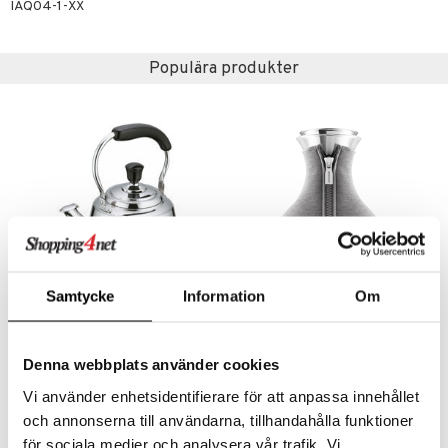
moskannor
pa tallrikar
gningsfat & Skålar
IAQ04-1-XX
rmosmuggar
tallrikar
Bartillbehör
Populära produkter
& Plädar
s
dskuddar
textilier
äder
lkar & Matare
änst
ddset
ör
& Plädar
liv
 & svar
dar & Täcken
tilier
Grilltillbehör
produkt
an & Örngott
Samtycke
Information
Om
elningen
& insektsskydd
Agnes Kaffepanna 1,5 liter
Eva Solo Tebryggare
tik
DORRE
EVA SOLO
dskuddar
k
Denna webbplats använder cookies
296
923
kr
kr
textilier
rdsredskap
Vi använder enhetsidentifierare för att anpassa innehållet
och annonserna till användarna, tillhandahålla funktioner
ddset
sbelysning
för sociala medier och analysera vår trafik. Vi