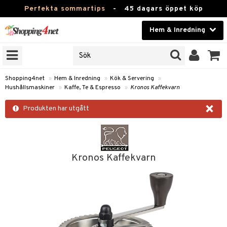
Perfekta sommartips
-
45 dagars öppet köp
Hem & Inredning
RKEN
Skönhet
JER
ODUKTER
Kontaktlinser
Shopping4net
»
Hem & Inredning
»
Kök & Servering
»
Hushållsmaskiner
»
Kaffe, Te & Espresso
»
Kronos Kaffekvarn
TKORT
Hälsokost
×
Produkten har utgått
Apotek
sinredning
Fitness
g
textilier
mpor
Hem & Inredning
Kronos Kaffekvarn
g
stillbehör
bler
ngstillbehör
Leksaker, Barn & Baby
ronik
msdekoration
r
e & krokar
Varumärken
dslampor
et
msförvaring
us
Kampanjer
lampor
g
stextilier
tor & Ljusstakar
varing