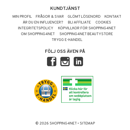
KUNDTJÄNST
MIN PROFIL
FRÅGOR & SVAR
GLÖMT LÖSENORD
KONTAKT
ÄR DU EN INFLUENCER?
BLI AFFILIATE
COOKIES
INTEGRITETSPOLICY
KÖPVILLKOR FÖR SHOPPING4NET
OM SHOPPING4NET
SHOPPING4NET BEAUTYSTORE
TRYGG E-HANDEL
FÖLJ OSS ÄVEN PÅ
© 2026 SHOPPING4NET
•
SITEMAP