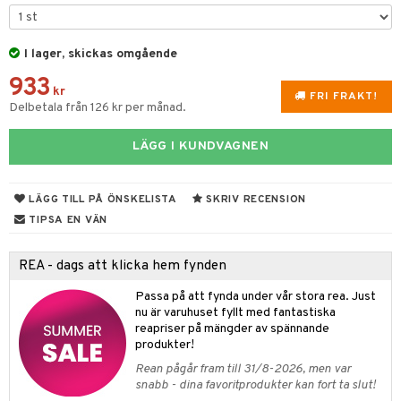
til
vtillbehör
 & Muggar
I lager, skickas omgående
kknivar
Kryddkvarnar
933
l- & Grönsaksknivar
kr
ngstillbehör
FRI FRAKT!
Delbetala från 126 kr per månad.
rbrädor
nnor
LÄGG I KUNDVAGNEN
cialknivar
way / Outdoor
skor
ar
LÄGG TILL PÅ ÖNSKELISTA
SKRIV RECENSION
lådor
ietter
& Bakformar
TIPSA EN VÄN
moskannor
pa tallrikar
gningsfat & Skålar
REA - dags att klicka hem fynden
rmosmuggar
tallrikar
Bartillbehör
Passa på att fynda under vår stora rea. Just
nu är varuhuset fyllt med fantastiska
reapriser på mängder av spännande
produkter!
& Plädar
Rean pågår fram till 31/8-2026, men var
s
dskuddar
textilier
snabb - dina favoritprodukter kan fort ta slut!