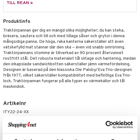
äder
lkar & Matare
TILL REAN »
änst
ddset
ör
& Plädar
liv
 & svar
Produktinfo
dar & Täcken
tilier
Grilltillbehör
produkt
Traktörpannan ger dig en mängd olika möjligheter; du kan steka,
an & Örngott
bräsera, sautera och till och med tillaga såser och grytor i denna
elningen
mångsidiga panna. De höga, raka kanterna säkerställer att även
& insektsskydd
vätskefylld mat stannar där den ska – även vid snabb omrörning.
tik
Traktörpannans stomme är tillverkad av 90 procent återvunnet
dskuddar
k
rostfritt stål. Det robusta materialet tål slitage och hantering, medan
den inkapslade sandwichbotten säkerställer jämn värmefördelning.
textilier
rdsredskap
Designen är baserad på den klassiska Ole Palsby/Eva Trio-designen
från 1977, vilket säkerställer kompatibilitet med befintliga Eva Trio-
ddset
sbelysning
lock. Traktörpannan fungerar på alla typer av värmekällor och tål
maskindisk.
dar & Täcken
e
an & Örngott
Artikelnr
ITY22-24-XX
Lägsta pris senaste 30 dagarna: 933 kr