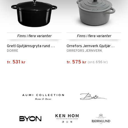
Finns i flera varianter
Finns i flera varianter
Gretl Gjutjärnsgryta rund 4L
Orrefors Jernverk Gjutjärnsgryta 2,8L
DORRE
ORREFORS JERNVERK
531
575
696
fr.
kr
fr.
kr
(
ord.
kr
)