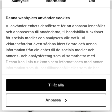
Samtycke
Information
Om
Populära produkter
-11%
Denna webbplats använder cookies
Vi använder enhetsidentifierare för att anpassa innehållet
och annonserna till användarna, tillhandahålla funktioner
för sociala medier och analysera vår trafik. Vi
vidarebefordrar även sådana identifierare och annan
information från din enhet till de sociala medier och
annons- och analysföretag som vi samarbetar med.
Finns i flera varianter
Finns i flera varianter
Dessa kan i sin tur kombinera informationen med annan
information som du har tillhandahållit eller som de har
Orrefors Jernverk Gjutjärnsgryta 5L
Orrefors Jernverk Gjutjärnsgryta 3.5L
ORREFORS JERNVERK
ORREFORS JERNVERK
samlat in när du har använt deras tjänster. Du godkänner
våra cookies vid fortsatt användande av vår webbplats.
945
694
779
kr
fr.
kr
(
ord.
kr
)
Tillåt alla
Anpassa
-17%