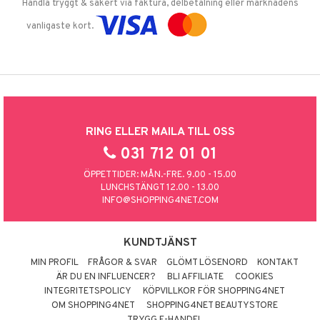
Handla tryggt & säkert via faktura, delbetalning eller marknadens
vanligaste kort.
RING ELLER MAILA TILL OSS
031 712 01 01
ÖPPETTIDER: MÅN.-FRE. 9.00 - 15.00
LUNCHSTÄNGT 12.00 - 13.00
INFO@SHOPPING4NET.COM
KUNDTJÄNST
MIN PROFIL
FRÅGOR & SVAR
GLÖMT LÖSENORD
KONTAKT
ÄR DU EN INFLUENCER?
BLI AFFILIATE
COOKIES
INTEGRITETSPOLICY
KÖPVILLKOR FÖR SHOPPING4NET
OM SHOPPING4NET
SHOPPING4NET BEAUTYSTORE
TRYGG E-HANDEL