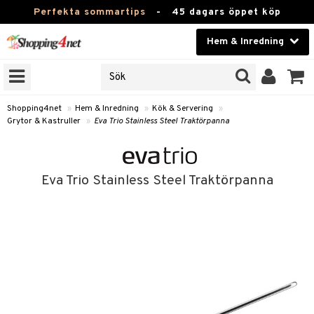
Perfekta sommartips
-
45 dagars öppet köp
Hem & Inredning
RKEN
Skönhet
JER
ODUKTER
Kontaktlinser
Shopping4net
»
Hem & Inredning
»
Kök & Servering
»
Grytor & Kastruller
»
Eva Trio Stainless Steel Traktörpanna
TKORT
Hälsokost
Apotek
Eva Trio Stainless Steel Traktörpanna
sinredning
Fitness
g
textilier
mpor
Hem & Inredning
g
stillbehör
bler
ngstillbehör
Leksaker, Barn & Baby
ronik
msdekoration
r
e & krokar
Varumärken
dslampor
et
msförvaring
us
Kampanjer
lampor
g
stextilier
tor & Ljusstakar
varing