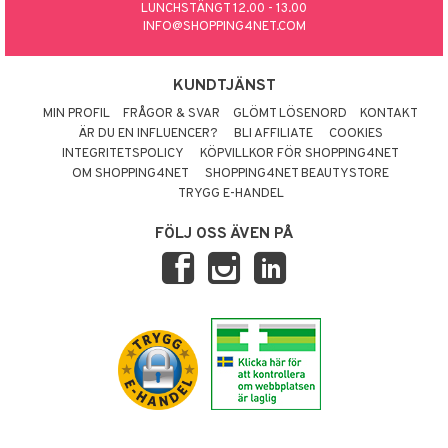
LUNCHSTÄNGT 12.00 - 13.00
INFO@SHOPPING4NET.COM
KUNDTJÄNST
MIN PROFIL
FRÅGOR & SVAR
GLÖMT LÖSENORD
KONTAKT
ÄR DU EN INFLUENCER?
BLI AFFILIATE
COOKIES
INTEGRITETSPOLICY
KÖPVILLKOR FÖR SHOPPING4NET
OM SHOPPING4NET
SHOPPING4NET BEAUTYSTORE
TRYGG E-HANDEL
FÖLJ OSS ÄVEN PÅ