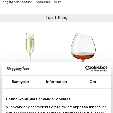
Lägsta pris senaste 30 dagarna: 278 kr
textilier
rdsredskap
ddset
sbelysning
Tips till dig
dar & Täcken
e
an & Örngott
Samtycke
Information
Om
Eva Solo Champagneglas
Eva Solo Cognacglas
EVA SOLO
EVA SOLO
284
306
kr
kr
Denna webbplats använder cookies
Vi använder enhetsidentifierare för att anpassa innehållet
och annonserna till användarna, tillhandahålla funktioner