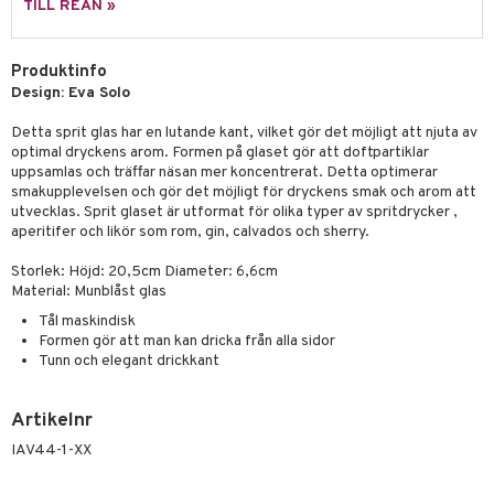
skor
ar
TILL REAN »
lådor
ietter
& Bakformar
Produktinfo
moskannor
pa tallrikar
gningsfat & Skålar
Design: Eva Solo
rmosmuggar
tallrikar
Bartillbehör
Detta sprit glas har en lutande kant, vilket gör det möjligt att njuta av
optimal dryckens arom. Formen på glaset gör att doftpartiklar
uppsamlas och träffar näsan mer koncentrerat. Detta optimerar
smakupplevelsen och gör det möjligt för dryckens smak och arom att
& Plädar
utvecklas. Sprit glaset är utformat för olika typer av spritdrycker ,
aperitifer och likör som rom, gin, calvados och sherry.
s
dskuddar
textilier
Storlek: Höjd: 20,5cm Diameter: 6,6cm
äder
lkar & Matare
änst
Material: Munblåst glas
ddset
ör
& Plädar
liv
Tål maskindisk
 & svar
Formen gör att man kan dricka från alla sidor
dar & Täcken
tilier
Grilltillbehör
Tunn och elegant drickkant
produkt
an & Örngott
elningen
Artikelnr
& insektsskydd
tik
IAV44-1-XX
dskuddar
k