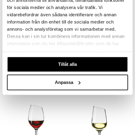
för sociala medier och analysera vår trafik. Vi
vidarebefordrar även sådana identifierare och annan
information från din enhet till de sociala medier och
annons- och analysföretag som vi samarbetar med.
Dessa kan i sin tur kombinera informationen med annan
information som du har tillhandahållit eller som de har
samlat in när du har använt deras tjänster. Du godkänner
våra cookies vid fortsatt användande av vår webbplats.
Eva Solo Martiniglas
Eva Solo Rödvinsglas Bordeaux
Tillåt alla
EVA SOLO
EVA SOLO
301
295
kr
kr
Anpassa