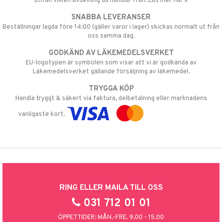
utifån vilken avdelning du handlar från. Läs mer här »
SNABBA LEVERANSER
Beställningar lagda före 14:00 (gäller varor i lager) skickas normalt ut från
oss samma dag.
GODKÄND AV LÄKEMEDELSVERKET
EU-logotypen är symbolen som visar att vi är godkända av
Läkemedelsverket gällande försäljning av läkemedel.
TRYGGA KÖP
Handla tryggt & säkert via faktura, delbetalning eller marknadens
vanligaste kort.
RING ELLER MAILA TILL OSS
031 712 01 01
ÖPPETTIDER: MÅN.-FRE. 9.00 - 15.00