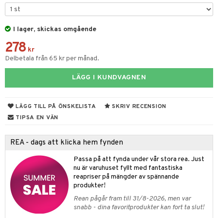
& Kastruller
I lager, skickas omgående
lsmaskiner
278
drostar
& Karaffer
kr
Delbetala från 65 kr per månad.
fe, Te & Espresso
LÄGG I KUNDVAGNEN
er & Elvispar
dknivar
rvaring
iga maskiner
vset
dskap
LÄGG TILL PÅ ÖNSKELISTA
SKRIV RECENSION
tenkokare
vslipar och Brynen
til
TIPSA EN VÄN
vtillbehör
 & Muggar
REA - dags att klicka hem fynden
kknivar
Kryddkvarnar
Passa på att fynda under vår stora rea. Just
l- & Grönsaksknivar
ngstillbehör
nu är varuhuset fyllt med fantastiska
reapriser på mängder av spännande
rbrädor
nnor
produkter!
cialknivar
Rean pågår fram till 31/8-2026, men var
way / Outdoor
snabb - dina favoritprodukter kan fort ta slut!