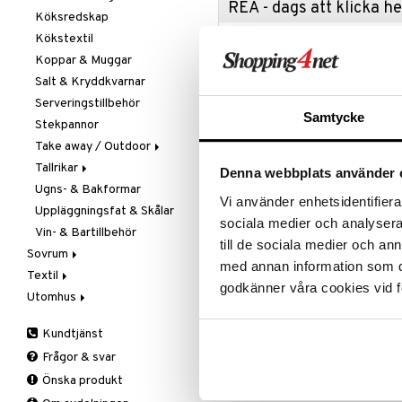
REA - dags att klicka 
Köksredskap
Övriga maskiner
Knivset
Kökstextil
Vattenkokare
Knivslipar och Brynen
Passa på a
fyllt med 
Koppar & Muggar
Knivtillbehör
produkter
Salt & Kryddkvarnar
Kockknivar
Rean pågår
Serveringstillbehör
Skal- & Grönsaksknivar
favoritprod
Samtycke
Stekpannor
Skärbrädor
TILL REA
Take away / Outdoor
Specialknivar
Tallrikar
Flaskor
Denna webbplats använder 
Produktinfo
Ugns- & Bakformar
Matlådor
Assietter
Vi använder enhetsidentifierar
Uppläggningsfat & Skålar
Termoskannor
Djupa tallrikar
Stöttåligt och härdat glas från Du
sociala medier och analysera 
handen, med facetter som reflekt
Vin- & Bartillbehör
Termosmuggar
Mattallrikar
till de sociala medier och a
senaste färgen i picardie familjen
Sovrum
med annan information som du 
Textil
Filtar & Plädar
godkänner våra cookies vid f
Artikelnr
Utomhus
Prydnadskuddar
Badrumstextilier
Sängkläder
Dukar
Fågelholkar & Matare
ITT14-25-XX
Kundtjänst
Tillbehör
Filtar & Plädar
Friluftsliv
Bäddset
Frågor & svar
Kökstextilier
Grill & Grilltillbehör
Kuddar & Täcken
Lägsta pris senaste 30 dagarna: 13
Önska produkt
Mattor
Krukor
Lakan & Örngott