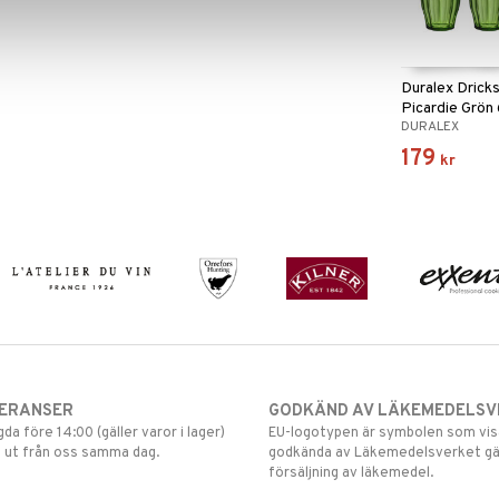
Duralex Drick
Picardie Grön
DURALEX
179
kr
VERANSER
GODKÄND AV LÄKEMEDELSV
gda före 14:00 (gäller varor i lager)
EU-logotypen är symbolen som visar
 ut från oss samma dag.
godkända av Läkemedelsverket gä
försäljning av läkemedel.