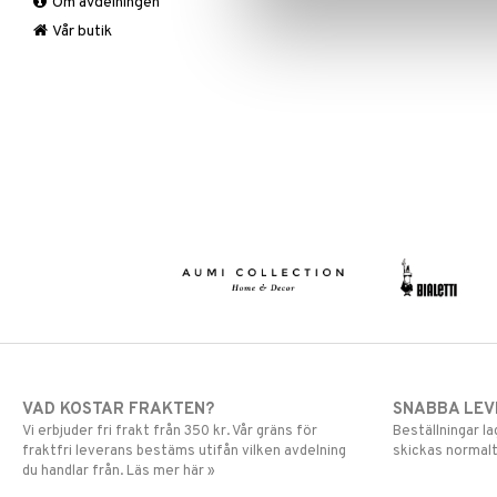
Om avdelningen
Övrigt
Mygg- & insektsskydd
Prydnadskuddar
Picknick
Vår butik
Sovrumstextilier
Trädgårdsredskap
Väskor
Utomhusbelysning
Bäddset
Värmare
Kuddar & Täcken
Lakan & Örngott
VAD KOSTAR FRAKTEN?
SNABBA LE
Vi erbjuder fri frakt från 350 kr. Vår gräns för
Beställningar la
fraktfri leverans bestäms utifån vilken avdelning
skickas normalt
du handlar från. Läs mer här »