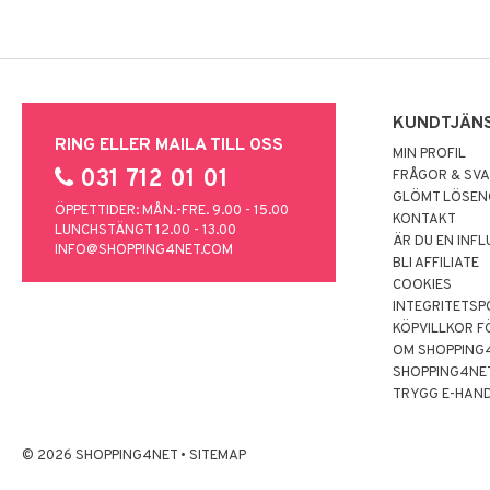
KUNDTJÄN
RING ELLER MAILA TILL OSS
MIN PROFIL
031 712 01 01
FRÅGOR & SV
GLÖMT LÖSE
ÖPPETTIDER: MÅN.-FRE. 9.00 - 15.00
KONTAKT
LUNCHSTÄNGT 12.00 - 13.00
ÄR DU EN INF
INFO@SHOPPING4NET.COM
BLI AFFILIATE
COOKIES
INTEGRITETSP
KÖPVILLKOR F
OM SHOPPING
SHOPPING4NE
TRYGG E-HAN
© 2026 SHOPPING4NET
•
SITEMAP