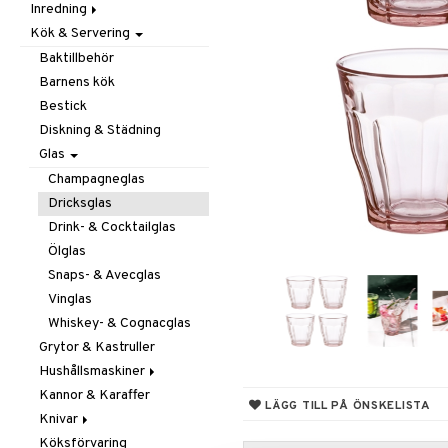
Inredning
Barnrumstextilier
Ljuslyktor & Ljusstakar
Småförvaring
Taklampor
Kök & Servering
Utomhusbelysning
Dekoration
Småförvaring & Korgar
Doftljus & Doftspridare
Väskor
Böcker
Baktillbehör
Förvaring & Hyllor
Figurer & Skulpturer
Barnens kök
Juldekoration
Klockor
Hängare & Krokar
Bestick
Ljuslyktor & Ljusstakar
Krukor
Hyllor
Diskning & Städning
Småmöbler
Metal Art
Småförvaring & Korgar
Glas
Väggdekorationer
Champagneglas
Vaser
Dricksglas
Drink- & Cocktailglas
Ölglas
Snaps- & Avecglas
Vinglas
Whiskey- & Cognacglas
Grytor & Kastruller
Hushållsmaskiner
Kannor & Karaffer
Brödrostar
LÄGG TILL PÅ ÖNSKELISTA
Knivar
Kaffe, Te & Espresso
Köksförvaring
Mixer & Elvispar
Brödknivar