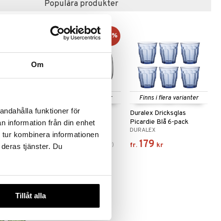
Populära produkter
-6%
Om
 varianter
Finns i flera varianter
Finns i flera varianter
andahålla funktioner för
sglas
All About You 2-pack
Duralex Dricksglas
ck
Picardie Blå 6-pack
n information från din enhet
KOSTA BODA
DURALEX
 tur kombinera informationen
295
179
(
ord.
314
kr
)
fr.
kr
fr.
kr
 deras tjänster. Du
Tillåt alla