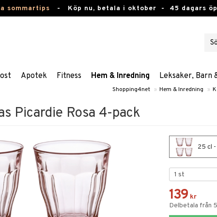
ta sommartips
-
Köp nu, betala i oktober -
45 dagars ö
ost
Apotek
Fitness
Hem & Inredning
Leksaker, Barn 
Shopping4net
»
Hem & Inredning
»
K
as Picardie Rosa 4-pack
25 cl 
139
kr
Delbetala från 