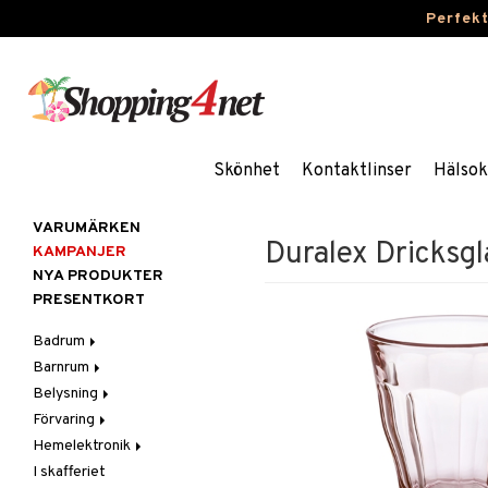
Perfek
Skönhet
Kontaktlinser
Hälsok
VARUMÄRKEN
Duralex Dricksgl
KAMPANJER
NYA PRODUKTER
PRESENTKORT
Badrum
Barnrum
Badrumsinredning
Belysning
Badrumstextilier
Barnlampor
Förvaring
Badrumstillbehör
Barnmöbler
Belysningstillbehör
Hemelektronik
Barnrumsdekoration
Lampor
Hängare & krokar
I skafferiet
Barnrumsförvaring
LED-ljus
Hyllor
Ljud
Bordslampor