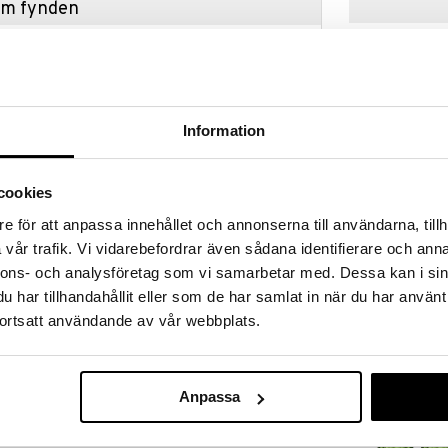
hem fynden
tt fynda under vår stora rea. Just nu är varuhuset
fantastiska reapriser på mängder av spännande
!
 fram till 31/8-2026, men var snabb - dina
ukter kan fort ta slut!
Information
N »
cookies
Finns i flera
e för att anpassa innehållet och annonserna till användarna, tillh
Duralex Drick
ralex som är formgivet för att vara bevämt att hålla i
Picardie 6-pa
vår trafik. Vi vidarebefordrar även sådana identifierare och anna
erar ljuset och förskönar drycken. Rosa är den
DURALEX
nnons- och analysföretag som vi samarbetar med. Dessa kan i sin
.
159
fr.
kr
har tillhandahållit eller som de har samlat in när du har använt
ortsatt användande av vår webbplats.
Anpassa
9 kr