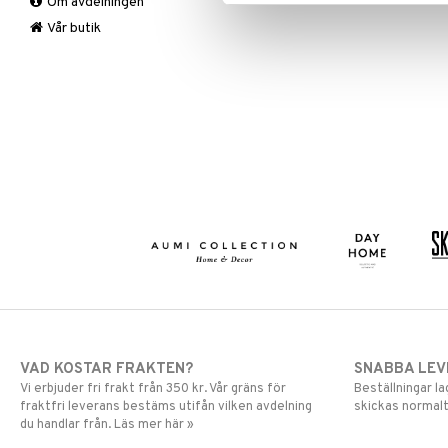
Om avdelningen
Övrigt
Mygg- & insektsskydd
Prydnadskuddar
Picknick
Vår butik
Sovrumstextilier
Trädgårdsredskap
Väskor
Utomhusbelysning
Bäddset
Värmare
Kuddar & Täcken
Lakan & Örngott
VAD KOSTAR FRAKTEN?
SNABBA LE
Vi erbjuder fri frakt från 350 kr. Vår gräns för
Beställningar la
fraktfri leverans bestäms utifån vilken avdelning
skickas normalt
du handlar från. Läs mer här »