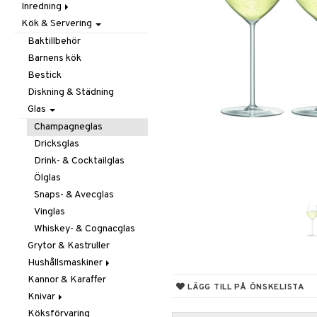
Inredning
Barnrumstextilier
Ljuslyktor & Ljusstakar
Småförvaring
Taklampor
Kök & Servering
Utomhusbelysning
Dekoration
Småförvaring & Korgar
Doftljus & Doftspridare
Väskor
Böcker
Baktillbehör
Förvaring & Hyllor
Figurer & Skulpturer
Barnens kök
Juldekoration
Klockor
Hängare & Krokar
Bestick
Ljuslyktor & Ljusstakar
Krukor
Hyllor
Diskning & Städning
Småmöbler
Metal Art
Småförvaring & Korgar
Glas
Väggdekorationer
Champagneglas
Vaser
Dricksglas
Drink- & Cocktailglas
Ölglas
Snaps- & Avecglas
Vinglas
Whiskey- & Cognacglas
Grytor & Kastruller
Hushållsmaskiner
Kannor & Karaffer
Brödrostar
LÄGG TILL PÅ ÖNSKELISTA
Knivar
Kaffe, Te & Espresso
Köksförvaring
Mixer & Elvispar
Brödknivar