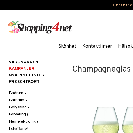
Perfekta
Skönhet
Kontaktlinser
Hälsok
VARUMÄRKEN
Champagneglas 
KAMPANJER
NYA PRODUKTER
PRESENTKORT
Badrum
Barnrum
Badrumsinredning
Belysning
Badrumstextilier
Barnlampor
Förvaring
Badrumstillbehör
Barnmöbler
Belysningstillbehör
Hemelektronik
Barnrumsdekoration
Lampor
Hängare & krokar
I skafferiet
Barnrumsförvaring
LED-ljus
Hyllor
Ljud
Bordslampor