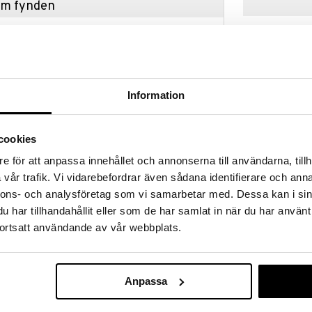
hem fynden
tt fynda under vår stora rea. Just nu är varuhuset
fantastiska reapriser på mängder av spännande
!
 fram till 31/8-2026, men var snabb - dina
ukter kan fort ta slut!
Information
N »
cookies
Helena Champ
e för att anpassa innehållet och annonserna till användarna, tillh
reda, tulpanformade skålar som smalnar av mot
pack
vår trafik. Vi vidarebefordrar även sådana identifierare och anna
nkt" i skålen förstärker bubblorna. Tillverkad av
ORREFORS
 och styrka.
nnons- och analysföretag som vi samarbetar med. Dessa kan i sin
849
kr
har tillhandahållit eller som de har samlat in när du har använt
ortsatt användande av vår webbplats.
Anpassa
29 kr