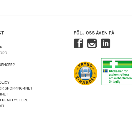
ST
FÖLJ OSS ÄVEN PÅ
AR
NORD
LUENCER?
OLICY
ÖR SHOPPING4NET
4NET
T BEAUTYSTORE
DEL