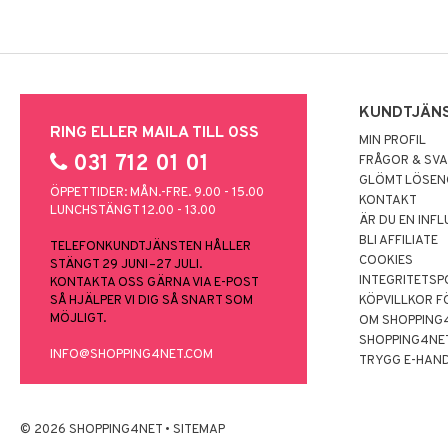
KUNDTJÄN
RING ELLER MAILA TILL OSS
MIN PROFIL
031 712 01 01
FRÅGOR & SV
GLÖMT LÖSE
ÖPPETTIDER: MÅN.-FRE. 9.00 - 15.00
KONTAKT
LUNCHSTÄNGT 12.00 - 13.00
ÄR DU EN INF
BLI AFFILIATE
TELEFONKUNDTJÄNSTEN HÅLLER
COOKIES
STÄNGT 29 JUNI–27 JULI.
INTEGRITETSP
KONTAKTA OSS GÄRNA VIA E-POST
SÅ HJÄLPER VI DIG SÅ SNART SOM
KÖPVILLKOR F
MÖJLIGT.
OM SHOPPING
SHOPPING4NE
INFO@SHOPPING4NET.COM
TRYGG E-HAN
© 2026 SHOPPING4NET
•
SITEMAP