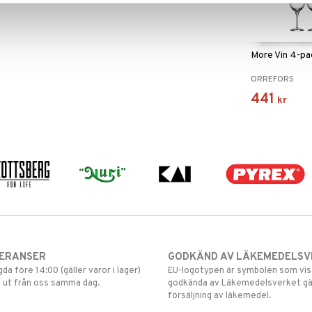
More Vin 4-pa
ORREFORS
441
kr
VERANSER
GODKÄND AV LÄKEMEDELSV
gda före 14:00 (gäller varor i lager)
EU-logotypen är symbolen som visar
 ut från oss samma dag.
godkända av Läkemedelsverket gä
försäljning av läkemedel.