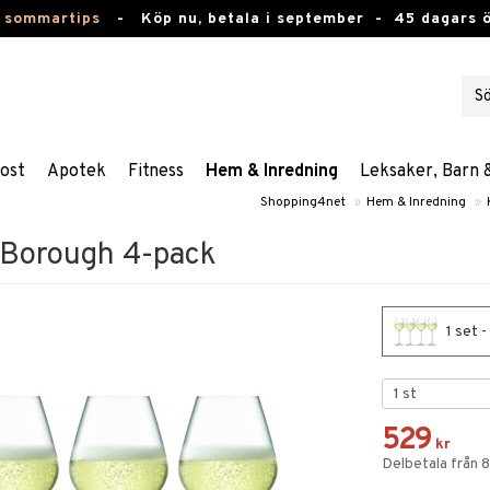
 sommartips
-
Köp nu, betala i september -
45 dagars 
ost
Apotek
Fitness
Hem & Inredning
Leksaker, Barn 
Shopping4net
»
Hem & Inredning
»
Borough 4-pack
1 set 
529
kr
Delbetala från 