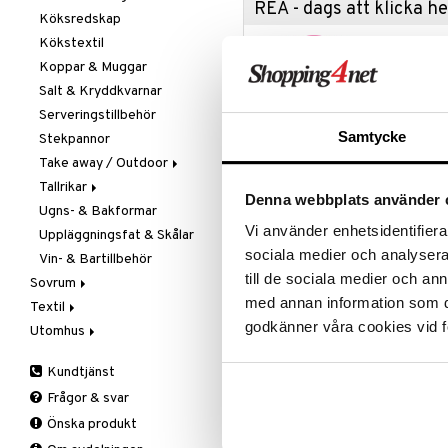
REA - dags att klicka 
Köksredskap
Övriga maskiner
Knivset
Kökstextil
Vattenkokare
Knivslipar och Brynen
Passa på a
fyllt med 
Koppar & Muggar
Knivtillbehör
produkter
Salt & Kryddkvarnar
Kockknivar
Rean pågår
Serveringstillbehör
Skal- & Grönsaksknivar
favoritprod
Samtycke
Stekpannor
Skärbrädor
TILL REA
Take away / Outdoor
Specialknivar
Tallrikar
Flaskor
Denna webbplats använder 
Produktinfo
Ugns- & Bakformar
Matlådor
Assietter
Vi använder enhetsidentifierar
Uppläggningsfat & Skålar
Termoskannor
Djupa tallrikar
Set om fyra champagneglas med b
sociala medier och analysera 
kanten. En djup, V-formad "gnistpu
Vin- & Bartillbehör
Termosmuggar
Mattallrikar
blyfritt kristallint glas för klarhet
till de sociala medier och a
Sovrum
Volym: 285ml
med annan information som du 
Textil
Filtar & Plädar
godkänner våra cookies vid f
Utomhus
Prydnadskuddar
Badrumstextilier
Artikelnr
Sängkläder
Dukar
Fågelholkar & Matare
Kundtjänst
Tillbehör
Filtar & Plädar
Friluftsliv
Bäddset
ITT17-1-XX
Frågor & svar
Kökstextilier
Grill & Grilltillbehör
Kuddar & Täcken
Önska produkt
Mattor
Krukor
Lakan & Örngott
Lägsta pris senaste 30 dagarna: 5