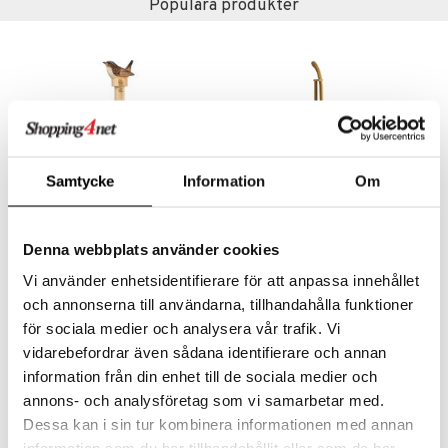
Populära produkter
äder
lkar & Matare
änst
ddset
ör
& Plädar
liv
 & svar
dar & Täcken
tilier
Grilltillbehör
produkt
an & Örngott
elningen
& insektsskydd
tik
Samtycke
Information
Om
dskuddar
k
textilier
rdsredskap
Finns i flera varianter
Finns i flera varianter
Denna webbplats använder cookies
ddset
sbelysning
Wildlife Garden Hushållspappershållare
Iris Hantverk Sopset Komplett
WILDLIFE GARDEN
IRIS HANTVERK
Vi använder enhetsidentifierare för att anpassa innehållet
dar & Täcken
e
och annonserna till användarna, tillhandahålla funktioner
319
699
kr
kr
an & Örngott
för sociala medier och analysera vår trafik. Vi
vidarebefordrar även sådana identifierare och annan
information från din enhet till de sociala medier och
annons- och analysföretag som vi samarbetar med.
Dessa kan i sin tur kombinera informationen med annan