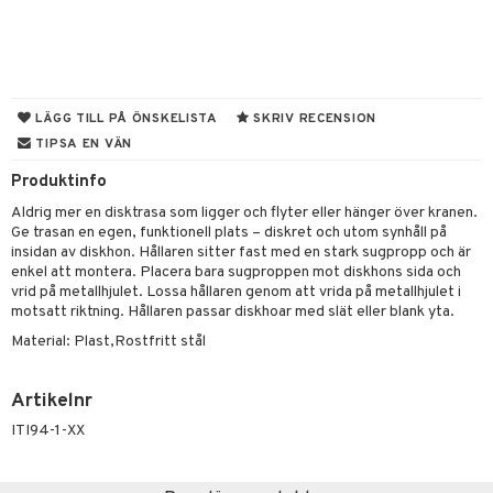
til
vtillbehör
 & Muggar
kknivar
Kryddkvarnar
l- & Grönsaksknivar
ngstillbehör
LÄGG TILL PÅ ÖNSKELISTA
SKRIV RECENSION
TIPSA EN VÄN
rbrädor
nnor
Produktinfo
cialknivar
way / Outdoor
Aldrig mer en disktrasa som ligger och flyter eller hänger över kranen.
skor
ar
Ge trasan en egen, funktionell plats – diskret och utom synhåll på
insidan av diskhon. Hållaren sitter fast med en stark sugpropp och är
lådor
ietter
& Bakformar
enkel att montera. Placera bara sugproppen mot diskhons sida och
vrid på metallhjulet. Lossa hållaren genom att vrida på metallhjulet i
moskannor
pa tallrikar
gningsfat & Skålar
motsatt riktning. Hållaren passar diskhoar med slät eller blank yta.
Material: Plast,Rostfritt stål
rmosmuggar
tallrikar
Bartillbehör
Artikelnr
& Plädar
ITI94-1-XX
s
dskuddar
textilier