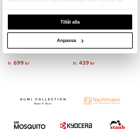
information som du har tillhandahållit eller som de har
samlat in när du har använt deras tjänster. Du godkänner
våra cookies vid fortsatt användande av vår webbplats.
Tillåt alla
Finns i flera varianter
Finns i flera varianter
Anpassa
Sono Pedalhink/Sophink
Blomus Pappersrullehållare Loop
BLOMUS
BLOMUS
699
439
fr.
kr
fr.
kr