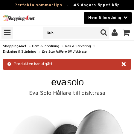
Perfekta sommartips
-
45 dagars öppet köp
Hem & Inredning
RKEN
Skönhet
JER
ODUKTER
Kontaktlinser
Shopping4net
»
Hem & Inredning
»
Kök & Servering
»
Diskning & Städning
»
Eva Solo Hållare till disktrasa
TKORT
Hälsokost
×
Produkten har utgått
Apotek
sinredning
Fitness
g
textilier
mpor
Hem & Inredning
Eva Solo Hållare till disktrasa
g
stillbehör
bler
ngstillbehör
Leksaker, Barn & Baby
ronik
msdekoration
r
e & krokar
Varumärken
dslampor
et
msförvaring
us
Kampanjer
lampor
g
stextilier
tor & Ljusstakar
varing