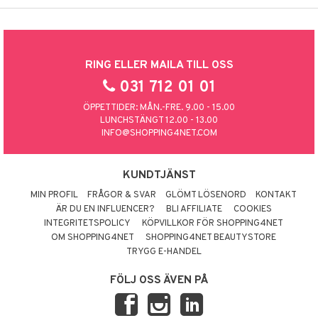
RING ELLER MAILA TILL OSS
031 712 01 01
ÖPPETTIDER: MÅN.-FRE. 9.00 - 15.00
LUNCHSTÄNGT 12.00 - 13.00
INFO@SHOPPING4NET.COM
KUNDTJÄNST
MIN PROFIL
FRÅGOR & SVAR
GLÖMT LÖSENORD
KONTAKT
ÄR DU EN INFLUENCER?
BLI AFFILIATE
COOKIES
INTEGRITETSPOLICY
KÖPVILLKOR FÖR SHOPPING4NET
OM SHOPPING4NET
SHOPPING4NET BEAUTYSTORE
TRYGG E-HANDEL
FÖLJ OSS ÄVEN PÅ