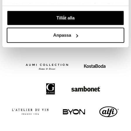
samlat in när du har använt deras tjänster. Du godkänner
Finns i flera varianter
våra cookies vid fortsatt användande av vår webbplats.
FJORD Bestickset
FJORD Saladset
Tillåt alla
HARDANGER BESTIKK
HARDANGER BESTIKK
2599
498
fr.
kr
kr
Anpassa