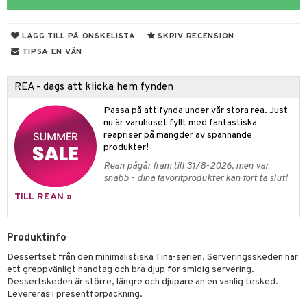
til
vtillbehör
 & Muggar
LÄGG TILL PÅ ÖNSKELISTA
SKRIV RECENSION
kknivar
Kryddkvarnar
TIPSA EN VÄN
l- & Grönsaksknivar
ngstillbehör
REA - dags att klicka hem fynden
rbrädor
nnor
Passa på att fynda under vår stora rea. Just
cialknivar
way / Outdoor
nu är varuhuset fyllt med fantastiska
reapriser på mängder av spännande
skor
ar
produkter!
Rean pågår fram till 31/8-2026, men var
lådor
ietter
& Bakformar
snabb - dina favoritprodukter kan fort ta slut!
moskannor
pa tallrikar
gningsfat & Skålar
TILL REAN »
rmosmuggar
tallrikar
Bartillbehör
Produktinfo
Dessertset från den minimalistiska Tina-serien. Serveringsskeden har
& Plädar
ett greppvänligt handtag och bra djup för smidig servering.
Dessertskeden är större, längre och djupare än en vanlig tesked.
s
dskuddar
textilier
Levereras i presentförpackning.