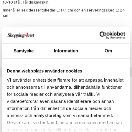
18/10 stål. Tål diskmaskin.
äder
lkar & Matare
änst
Innehåller sex dessertskedar L: 17,1 cm och en serveringssked L: 24
ddset
ör
& Plädar
liv
cm
 & svar
dar & Täcken
tilier
Grilltillbehör
produkt
Artikelnr
an & Örngott
elningen
ITN17-1-XX
& insektsskydd
tik
Samtycke
Information
Om
Lägsta pris senaste 30 dagarna: 599 kr
dskuddar
k
textilier
rdsredskap
Denna webbplats använder cookies
Tips till dig
ddset
sbelysning
Vi använder enhetsidentifierare för att anpassa innehållet
dar & Täcken
e
och annonserna till användarna, tillhandahålla funktioner
för sociala medier och analysera vår trafik. Vi
an & Örngott
vidarebefordrar även sådana identifierare och annan
information från din enhet till de sociala medier och
annons- och analysföretag som vi samarbetar med.
Dessa kan i sin tur kombinera informationen med annan
information som du har tillhandahållit eller som de har