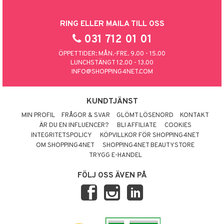
RING ELLER MAILA TILL OSS
031 712 01 01
ÖPPETTIDER: MÅN.-FRE. 9.00 - 15.00
LUNCHSTÄNGT 12.00 - 13.00
INFO@SHOPPING4NET.COM
KUNDTJÄNST
MIN PROFIL
FRÅGOR & SVAR
GLÖMT LÖSENORD
KONTAKT
ÄR DU EN INFLUENCER?
BLI AFFILIATE
COOKIES
INTEGRITETSPOLICY
KÖPVILLKOR FÖR SHOPPING4NET
OM SHOPPING4NET
SHOPPING4NET BEAUTYSTORE
TRYGG E-HANDEL
FÖLJ OSS ÄVEN PÅ