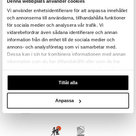
Denna webbplats använder cookies
äder
lkar & Matare
änst
Vi använder enhetsidentifierare för att anpassa innehållet
ddset
ör
& Plädar
liv
och annonserna till användarna, tillhandahålla funktioner
 & svar
Finns i flera varianter
dar & Täcken
tilier
Grilltillbehör
för sociala medier och analysera vår trafik. Vi
produkt
FJORD Bestickset
FJORD Saladset
vidarebefordrar även sådana identifierare och annan
an & Örngott
HARDANGER BESTIKK
HARDANGER BESTIKK
information från din enhet till de sociala medier och
elningen
& insektsskydd
annons- och analysföretag som vi samarbetar med.
2599
498
fr.
kr
kr
tik
Dessa kan i sin tur kombinera informationen med annan
dskuddar
k
information som du har tillhandahållit eller som de har
textilier
rdsredskap
samlat in när du har använt deras tjänster. Du godkänner
våra cookies vid fortsatt användande av vår webbplats.
ddset
sbelysning
Tillåt alla
dar & Täcken
e
an & Örngott
Anpassa