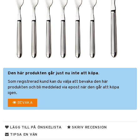
förvaring & Korgar
rvering
sbelysning
tion
kor
ker
s & Doftspridare
behör
urer & Skulpturer
ng & Hyllor
s kök
ckor
gare & Krokar
ration
k
kor
lor
tor & Ljusstakar
g & Städning
al Art
förvaring & Korgar
bler
gdekorationer
Den här produkten går just nu inte att köpa.
ampagneglas
& Kastruller
Som registrerad kund kan du välja att bevaka den här
er
cksglas
lsmaskiner
produkten och bli meddelad via epost när den går att köpa
igen.
nk- & Cocktailglas
drostar
& Karaffer
BEVAKA
las
fe, Te & Espresso
ps- & Avecglas
er & Elvispar
dknivar
rvaring
glas
LÄGG TILL PÅ ÖNSKELISTA
SKRIV RECENSION
iga maskiner
vset
dskap
TIPSA EN VÄN
skey- & Cognacglas
tenkokare
vslipar och Brynen