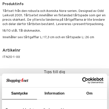
til
Produktinfo
vtillbehör
 & Muggar
Tårtset från den robusta och ikoniska Nora-serien. Designad av Odd
Leikvoll 2001. Tårtsetet innehåller en fintandad tårtspade som ger en
kknivar
Kryddkvarnar
precis skärkant. De yttersta tänderna på tårtgafflarna är lite bredare
l- & Grönsaksknivar
och delar därför tårtbiten bestämt. Levereras i presentförpackning.
ngstillbehör
18/10 stål. Tål diskmaskin.
rbrädor
nnor
Innehåller sex tårtgafflar L: 17,3 cm och en tårtspade L: 26 cm
cialknivar
way / Outdoor
Artikelnr
skor
ar
ITN20-1-XX
lådor
ietter
& Bakformar
moskannor
pa tallrikar
gningsfat & Skålar
Tips till dig
rmosmuggar
tallrikar
Bartillbehör
Samtycke
Information
Om
& Plädar
s
dskuddar
textilier