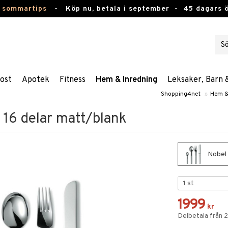
 sommartips
-
Köp nu, betala i september -
45 dagars 
ost
Apotek
Fitness
Hem & Inredning
Leksaker, Barn 
Shopping4net
»
Hem &
 16 delar matt/blank
Nobel 
1999
kr
Delbetala från 