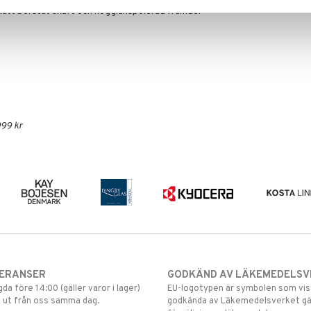
ed lätt borstat skaft och högglanspolerad framdel
999 kr
VERANSER
GODKÄND AV LÄKEMEDELSV
gda före 14:00 (gäller varor i lager)
EU-logotypen är symbolen som visar
 ut från oss samma dag.
godkända av Läkemedelsverket gä