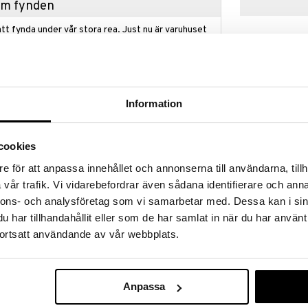
hem fynden
tt fynda under vår stora rea. Just nu är varuhuset
fantastiska reapriser på mängder av spännande
!
 fram till 31/8-2026, men var snabb - dina
ukter kan fort ta slut!
Information
N »
cookies
Fuga bestickse
apades av Gunnar Cyrén till 90-års firandet av
e för att anpassa innehållet och annonserna till användarna, tillh
n klassiker. Nobelbesticken återknyter till det tidiga
GENSE
vår trafik. Vi vidarebefordrar även sådana identifierare och anna
rat av Karl XIV Johans taffelsilver, som fortfarande
1188
nnons- och analysföretag som vi samarbetar med. Dessa kan i sin
bel är ett bestick som är så tydligt svensk, men med
kr
askar. Nobel tillför det lilla extra, vare sig du väljer
har tillhandahållit eller som de har samlat in när du har använt
d linnedukar och kandelabrar, eller modernt och
ortsatt användande av vår webbplats.
rdsdekorationer.
est välmeriterade formgivare inom metall och glas.
ika museer världen runt och har mottagit flera priser,
Anpassa
ins Eugen-medaljen 1988.
fflar, 4 knivar, 4 matskedar, 4 teskedar