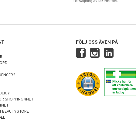
försäljning av läkemedel.
ST
FÖLJ OSS ÄVEN PÅ
AR
NORD
LUENCER?
OLICY
ÖR SHOPPING4NET
4NET
T BEAUTYSTORE
DEL