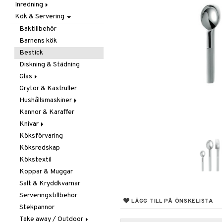
Inredning
Barnrumstextilier
Ljuslyktor & Ljusstakar
Småförvaring
Taklampor
Kök & Servering
Utomhusbelysning
Dekoration
Småförvaring & Korgar
Doftljus & Doftspridare
Väskor
Böcker
Baktillbehör
Förvaring & Hyllor
Figurer & Skulpturer
Barnens kök
Juldekoration
Klockor
Hängare & Krokar
Bestick
Ljuslyktor & Ljusstakar
Krukor
Hyllor
Diskning & Städning
Småmöbler
Metal Art
Småförvaring & Korgar
Glas
Väggdekorationer
Grytor & Kastruller
Champagneglas
Vaser
Hushållsmaskiner
Dricksglas
Kannor & Karaffer
Drink- & Cocktailglas
Brödrostar
Knivar
Ölglas
Kaffe, Te & Espresso
Köksförvaring
Snaps- & Avecglas
Mixer & Elvispar
Brödknivar
Köksredskap
Vinglas
Övriga maskiner
Knivset
Kökstextil
Whiskey- & Cognacglas
Vattenkokare
Knivslipar och Brynen
Koppar & Muggar
Knivtillbehör
Salt & Kryddkvarnar
Kockknivar
Serveringstillbehör
Skal- & Grönsaksknivar
LÄGG TILL PÅ ÖNSKELISTA
Stekpannor
Skärbrädor
Take away / Outdoor
Specialknivar