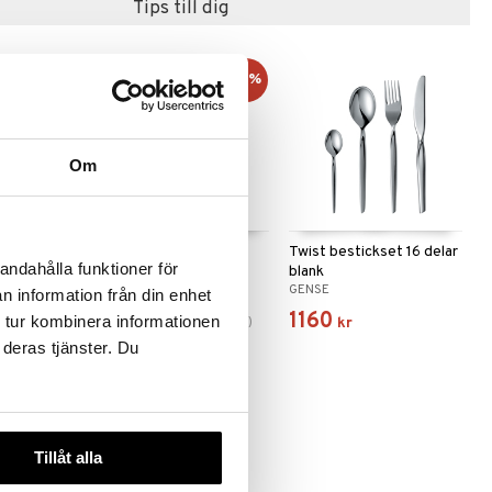
Tips till dig
-6%
Om
t 16 delar
Oxford bestickset 16
Twist bestickset 16 delar
andahålla funktioner för
delar blank
blank
GENSE
GENSE
n information från din enhet
2148
1160
 tur kombinera informationen
(
ord.
2278
kr
)
kr
kr
 deras tjänster. Du
Tillåt alla