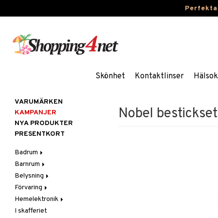
Perfekta
Skönhet
Kontaktlinser
Hälsok
VARUMÄRKEN
Nobel bestickset
KAMPANJER
NYA PRODUKTER
PRESENTKORT
Badrum
Barnrum
Badrumsinredning
Belysning
Badrumstextilier
Barnlampor
Förvaring
Badrumstillbehör
Barnmöbler
Belysningstillbehör
Hemelektronik
Barnrumsdekoration
Lampor
Hängare & krokar
I skafferiet
Barnrumsförvaring
LED-ljus
Hyllor
Ljud
Bordslampor