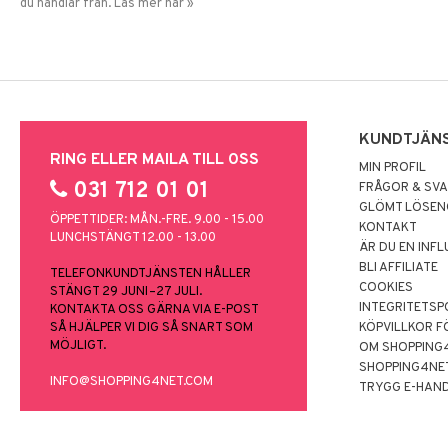
du handlar från. Läs mer här »
KUNDTJÄN
RING ELLER MAILA TILL OSS
MIN PROFIL
031 712 01 01
FRÅGOR & SV
GLÖMT LÖSE
ÖPPETTIDER: MÅN.-FRE. 9.00 - 15.00
KONTAKT
LUNCHSTÄNGT 12.00 - 13.00
ÄR DU EN INF
BLI AFFILIATE
TELEFONKUNDTJÄNSTEN HÅLLER
COOKIES
STÄNGT 29 JUNI–27 JULI.
INTEGRITETSP
KONTAKTA OSS GÄRNA VIA E-POST
SÅ HJÄLPER VI DIG SÅ SNART SOM
KÖPVILLKOR F
MÖJLIGT.
OM SHOPPING
SHOPPING4NE
INFO@SHOPPING4NET.COM
TRYGG E-HAN