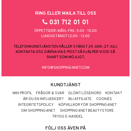
RING ELLER MAILA TILL OSS
031 712 01 01
ÖPPETTIDER: MÅN.-FRE. 9.00 - 15.00
LUNCHSTÄNGT 12.00 - 13.00
TELEFONKUNDTJÄNSTEN HÅLLER STÄNGT 29 JUNI–27 JULI.
KONTAKTA OSS GÄRNA VIA E-POST SÅ HJÄLPER VI DIG SÅ
SNART SOM MÖJLIGT.
INFO@SHOPPING4NET.COM
KUNDTJÄNST
MIN PROFIL
FRÅGOR & SVAR
GLÖMT LÖSENORD
KONTAKT
ÄR DU EN INFLUENCER?
BLI AFFILIATE
COOKIES
INTEGRITETSPOLICY
KÖPVILLKOR FÖR SHOPPING4NET
OM SHOPPING4NET
SHOPPING4NET BEAUTYSTORE
TRYGG E-HANDEL
FÖLJ OSS ÄVEN PÅ