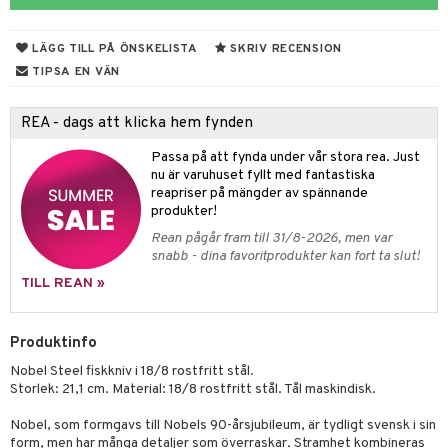
til
vtillbehör
 & Muggar
LÄGG TILL PÅ ÖNSKELISTA
SKRIV RECENSION
kknivar
Kryddkvarnar
TIPSA EN VÄN
l- & Grönsaksknivar
ngstillbehör
REA - dags att klicka hem fynden
rbrädor
nnor
Passa på att fynda under vår stora rea. Just
cialknivar
way / Outdoor
nu är varuhuset fyllt med fantastiska
reapriser på mängder av spännande
skor
ar
produkter!
Rean pågår fram till 31/8-2026, men var
lådor
ietter
& Bakformar
snabb - dina favoritprodukter kan fort ta slut!
moskannor
pa tallrikar
gningsfat & Skålar
TILL REAN »
rmosmuggar
tallrikar
Bartillbehör
Produktinfo
Nobel Steel fiskkniv i 18/8 rostfritt stål.
& Plädar
Storlek: 21,1 cm. Material: 18/8 rostfritt stål. Tål maskindisk.
s
dskuddar
textilier
Nobel, som formgavs till Nobels 90-årsjubileum, är tydligt svensk i sin
form, men har många detaljer som överraskar. Stramhet kombineras