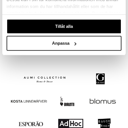
information som du har tillhandahållit eller som de har
samlat in när du har använt deras tjänster. Du godkänner
våra cookies vid fortsatt användande av vår webbplats.
Tillåt alla
Nobel Steel fiskgaffel
GENSE
Anpassa
219
kr