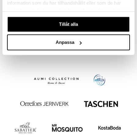
information som du har tillhandahållit eller som de har
samlat in när du har använt deras tjänster. Du godkänner
våra cookies vid fortsatt användande av vår webbplats.
Tillåt alla
Focus de Luxe bestickset 12 delar
GENSE
Anpassa
1995
kr