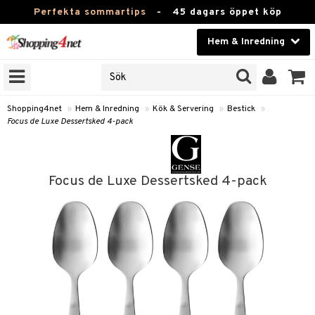
Perfekta sommartips
-
45 dagars öppet köp
Hem & Inredning
RKEN
Skönhet
JER
ODUKTER
Kontaktlinser
Shopping4net
»
Hem & Inredning
»
Kök & Servering
»
Bestick
»
Focus de Luxe Dessertsked 4-pack
TKORT
Hälsokost
Apotek
Focus de Luxe Dessertsked 4-pack
sinredning
Fitness
g
textilier
mpor
Hem & Inredning
g
stillbehör
bler
ngstillbehör
Leksaker, Barn & Baby
ronik
msdekoration
r
e & krokar
Varumärken
dslampor
et
msförvaring
us
Kampanjer
lampor
g
stextilier
tor & Ljusstakar
varing