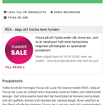
til
vtillbehör
 & Muggar
LÄGG TILL PÅ ÖNSKELISTA
SKRIV RECENSION
kknivar
Kryddkvarnar
TIPSA EN VÄN
l- & Grönsaksknivar
ngstillbehör
REA - dags att klicka hem fynden
rbrädor
nnor
Passa på att fynda under vår stora rea. Just
cialknivar
way / Outdoor
nu är varuhuset fyllt med fantastiska
reapriser på mängder av spännande
skor
ar
produkter!
Rean pågår fram till 31/8-2026, men var
lådor
ietter
& Bakformar
snabb - dina favoritprodukter kan fort ta slut!
moskannor
pa tallrikar
gningsfat & Skålar
TILL REAN »
rmosmuggar
tallrikar
Bartillbehör
Produktinfo
Folke Arström formgav Focus de Luxe för Gense redan 1955. Idag är
& Plädar
Focus de Luxe en stilfull retro-klassiker med en tidlös och funktionell
design. Det intressanta med det här besticket är knivens korta blad,
s
dskuddar
textilier
och att gaffeln, kniven och skeden har samma längd. Även skaftet är
lika långt på alla tre delarna. Focus de Luxe har varit ett samlarobjekt i