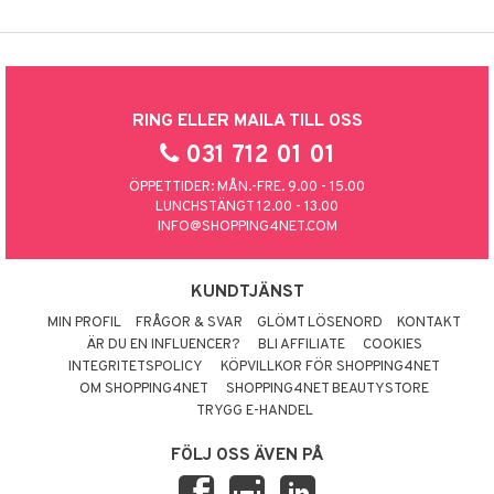
RING ELLER MAILA TILL OSS
031 712 01 01
ÖPPETTIDER: MÅN.-FRE. 9.00 - 15.00
LUNCHSTÄNGT 12.00 - 13.00
INFO@SHOPPING4NET.COM
KUNDTJÄNST
MIN PROFIL
FRÅGOR & SVAR
GLÖMT LÖSENORD
KONTAKT
ÄR DU EN INFLUENCER?
BLI AFFILIATE
COOKIES
INTEGRITETSPOLICY
KÖPVILLKOR FÖR SHOPPING4NET
OM SHOPPING4NET
SHOPPING4NET BEAUTYSTORE
TRYGG E-HANDEL
FÖLJ OSS ÄVEN PÅ