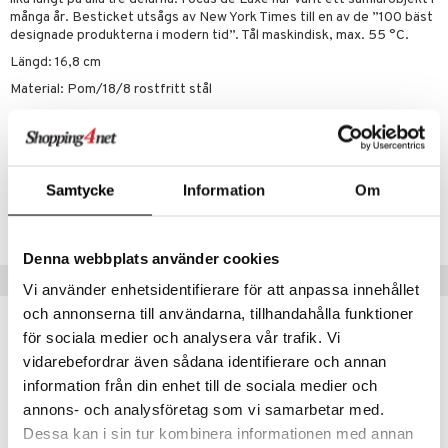
äder
lkar & Matare
många år. Besticket utsågs av New York Times till en av de ”100 bäst
änst
designade produkterna i modern tid”. Tål maskindisk, max. 55 °C.
ddset
ör
& Plädar
liv
 & svar
Längd: 16,8 cm
dar & Täcken
tilier
Grilltillbehör
Material: Pom/18/8 rostfritt stål
produkt
an & Örngott
elningen
Artikelnr
& insektsskydd
tik
ITO55-1-XX
dskuddar
k
Samtycke
Information
Om
Lägsta pris senaste 30 dagarna: 516 kr
textilier
rdsredskap
ddset
sbelysning
Denna webbplats använder cookies
Tips till dig
dar & Täcken
Vi använder enhetsidentifierare för att anpassa innehållet
e
och annonserna till användarna, tillhandahålla funktioner
an & Örngott
för sociala medier och analysera vår trafik. Vi
vidarebefordrar även sådana identifierare och annan
information från din enhet till de sociala medier och
annons- och analysföretag som vi samarbetar med.
Dessa kan i sin tur kombinera informationen med annan