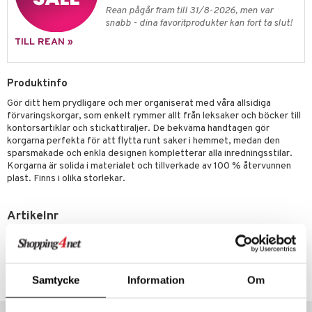
moskannor
pa tallrikar
gningsfat & Skålar
Rean pågår fram till 31/8-2026, men var
snabb - dina favoritprodukter kan fort ta slut!
rmosmuggar
tallrikar
Bartillbehör
TILL REAN »
Produktinfo
Gör ditt hem prydligare och mer organiserat med våra allsidiga
förvaringskorgar, som enkelt rymmer allt från leksaker och böcker till
kontorsartiklar och stickattiraljer. De bekväma handtagen gör
korgarna perfekta för att flytta runt saker i hemmet, medan den
sparsmakade och enkla designen kompletterar alla inredningsstilar.
Korgarna är solida i materialet och tillverkade av 100 % återvunnen
plast. Finns i olika storlekar.
Artikelnr
ITU70-40-TIN
Lägsta pris senaste 30 dagarna: 639 kr
Samtycke
Information
Om
Populära produkter