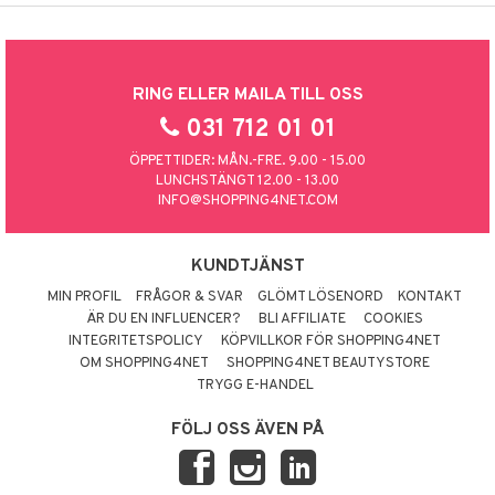
RING ELLER MAILA TILL OSS
031 712 01 01
ÖPPETTIDER: MÅN.-FRE. 9.00 - 15.00
LUNCHSTÄNGT 12.00 - 13.00
INFO@SHOPPING4NET.COM
KUNDTJÄNST
MIN PROFIL
FRÅGOR & SVAR
GLÖMT LÖSENORD
KONTAKT
ÄR DU EN INFLUENCER?
BLI AFFILIATE
COOKIES
INTEGRITETSPOLICY
KÖPVILLKOR FÖR SHOPPING4NET
OM SHOPPING4NET
SHOPPING4NET BEAUTYSTORE
TRYGG E-HANDEL
FÖLJ OSS ÄVEN PÅ