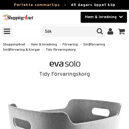
Perfekta sommartips
-
45 dagars öppet köp
Hem & Inredning
RKEN
Skönhet
JER
ODUKTER
Kontaktlinser
Shopping4net
»
Hem & Inredning
»
Förvaring
»
Småförvaring
»
Småförvaring & Korgar
»
Tidy Förvaringskorg
TKORT
Hälsokost
Apotek
Tidy Förvaringskorg
sinredning
Fitness
g
textilier
mpor
Hem & Inredning
g
stillbehör
bler
ngstillbehör
Leksaker, Barn & Baby
msdekoration
r
e & krokar
Varumärken
dslampor
msförvaring
us
Kampanjer
lampor
stextilier
tor & Ljusstakar
varing