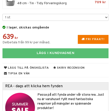
lsmaskiner
709 kr
48 cm - Tin - Tidy Förvaringskorg
elningen
nk- & Cocktailglas
drostar
& Karaffer
& insektsskydd
tik
las
fe, Te & Espresso
dskuddar
k
ps- & Avecglas
er & Elvispar
dknivar
rvaring
textilier
rdsredskap
I lager, skickas omgående
glas
iga maskiner
vset
ddset
dskap
sbelysning
639
kr
FRI FRAKT!
skey- & Cognacglas
tenkokare
vslipar och Brynen
Delbetala från 99 kr per månad.
dar & Täcken
til
e
vtillbehör
an & Örngott
 & Muggar
LÄGG I KUNDVAGNEN
kknivar
Kryddkvarnar
l- & Grönsaksknivar
LÄGG TILL PÅ ÖNSKELISTA
SKRIV RECENSION
ngstillbehör
TIPSA EN VÄN
rbrädor
nnor
cialknivar
REA - dags att klicka hem fynden
way / Outdoor
Passa på att fynda under vår stora rea. Just
skor
ar
nu är varuhuset fyllt med fantastiska
lådor
reapriser på mängder av spännande
ietter
& Bakformar
produkter!