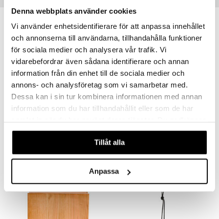
Denna webbplats använder cookies
Vi använder enhetsidentifierare för att anpassa innehållet
och annonserna till användarna, tillhandahålla funktioner
för sociala medier och analysera vår trafik. Vi
vidarebefordrar även sådana identifierare och annan
information från din enhet till de sociala medier och
annons- och analysföretag som vi samarbetar med.
Dessa kan i sin tur kombinera informationen med annan
Finns i flera varianter
information som du har tillhandahållit eller som de har
samlat in när du har använt deras tjänster. Du godkänner
Bess Bestickhållare i akaciaträ
Tela Textilkorg Sand
våra cookies vid fortsatt användande av vår webbplats.
DORRE
BLOMUS
Tillåt alla
232
109
kr
fr.
kr
Anpassa