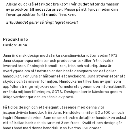
Älskar du också ett riktigt bra kap? I vår Outlet hittar du massor
av produkter till nedsatta priser. Passa på att fynda medan dina
favoritprodukter fortfarande finns kvar.
Erbjudandet gäller så långt lagret räcker!
Produktinfo
Design: Juna
Juna är dansk design med starka skandinaviska rötter sedan 1972.
Juna skapar egna mönster och producerar textilier från utvalda
leverantörer. Ekologisk bomull - ren, frisk och naturlig. Juna är
övertygade om att naturen är den bästa designern när det gäller
handdukar. För Juna är hållbarhet ett nyckelord. Juna strävar efter att
skydda och ta ansvar för miljön. Handdukarna tillverkas av garn som
uppfyller stränga miljökrav som formulerats genom den internationellt
erkända miljöcertifieringen, GOTS. Designen berör känslorna genom
ärliga värderingar och en känsla av poesi.
Få tidlös design och ett elegant utseende med denna vita
jacquardvävda handduk från Juna. Handduken mäter 50 x 100 cm och
ingår i Diamond serien. Som en smart extra detalj har handduken också
ett så kallad hank och slutar med 3 cm frans. Kvalitet och design går
hand i hand med denna handduk. Kan tvättas i 60 grader.