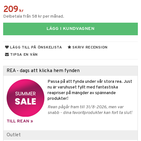
fe, Te & Espresso
dskuddar
k
209
ps- & Avecglas
er & Elvispar
kr
dknivar
rvaring
textilier
rdsredskap
Delbetala från 58 kr per månad.
glas
iga maskiner
vset
ddset
dskap
sbelysning
LÄGG I KUNDVAGNEN
skey- & Cognacglas
tenkokare
vslipar och Brynen
dar & Täcken
til
e
vtillbehör
an & Örngott
 & Muggar
LÄGG TILL PÅ ÖNSKELISTA
SKRIV RECENSION
kknivar
TIPSA EN VÄN
Kryddkvarnar
l- & Grönsaksknivar
ngstillbehör
REA - dags att klicka hem fynden
rbrädor
nnor
Passa på att fynda under vår stora rea. Just
cialknivar
nu är varuhuset fyllt med fantastiska
way / Outdoor
reapriser på mängder av spännande
produkter!
skor
ar
Rean pågår fram till 31/8-2026, men var
lådor
ietter
& Bakformar
snabb - dina favoritprodukter kan fort ta slut!
moskannor
pa tallrikar
TILL REAN »
gningsfat & Skålar
rmosmuggar
tallrikar
Bartillbehör
Outlet