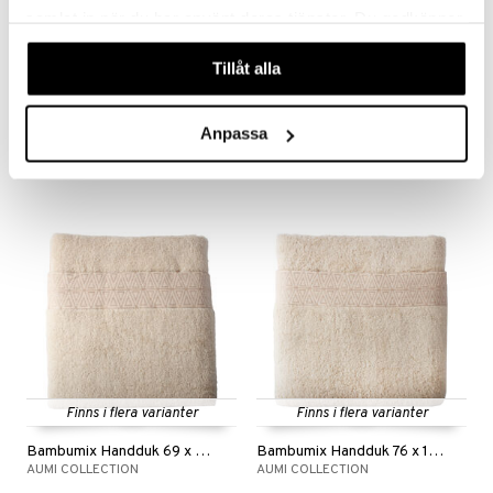
samlat in när du har använt deras tjänster. Du godkänner
våra cookies vid fortsatt användande av vår webbplats.
Finns i flera varianter
Finns i flera varianter
Tillåt alla
Bambumix Handduk 38 x 76 cm
Bambumix Handduk 30 x 30 cm
AUMI COLLECTION
AUMI COLLECTION
Anpassa
69
49
kr
kr
Finns i flera varianter
Finns i flera varianter
Bambumix Handduk 69 x 137 cm
Bambumix Handduk 76 x 152 cm
AUMI COLLECTION
AUMI COLLECTION