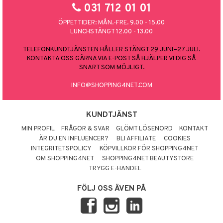
031 712 01 01
ÖPPETTIDER: MÅN.-FRE. 9.00 - 15.00
LUNCHSTÄNGT 12.00 - 13.00
TELEFONKUNDTJÄNSTEN HÅLLER STÄNGT 29 JUNI–27 JULI.
KONTAKTA OSS GÄRNA VIA E-POST SÅ HJÄLPER VI DIG SÅ
SNART SOM MÖJLIGT.
INFO@SHOPPING4NET.COM
KUNDTJÄNST
MIN PROFIL
FRÅGOR & SVAR
GLÖMT LÖSENORD
KONTAKT
ÄR DU EN INFLUENCER?
BLI AFFILIATE
COOKIES
INTEGRITETSPOLICY
KÖPVILLKOR FÖR SHOPPING4NET
OM SHOPPING4NET
SHOPPING4NET BEAUTYSTORE
TRYGG E-HANDEL
FÖLJ OSS ÄVEN PÅ