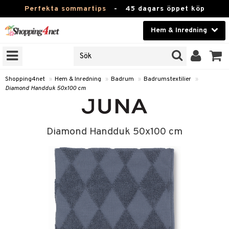
Perfekta sommartips
-
45 dagars öppet köp
Hem & Inredning
RKEN
Skönhet
JER
ODUKTER
Kontaktlinser
Shopping4net
»
Hem & Inredning
»
Badrum
»
Badrumstextilier
»
Diamond Handduk 50x100 cm
TKORT
Hälsokost
Apotek
Diamond Handduk 50x100 cm
sinredning
Fitness
stextilier
Hem & Inredning
stillbehör
Leksaker, Barn & Baby
Varumärken
g
mpor
Kampanjer
g
bler
ngstillbehör