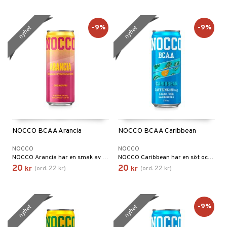
-9%
-9%
nyhet
nyhet
NOCCO BCAA Arancia
NOCCO BCAA Caribbean
NOCCO
NOCCO
NOCCO Arancia har en smak av söta, saftiga apelsiner och friskt granatäpple.
NOCCO Caribbean har en söt och uppfriskande smak av ananas.
20
20
22
22
kr
(
ord.
kr
)
kr
(
ord.
kr
)
-9%
nyhet
nyhet