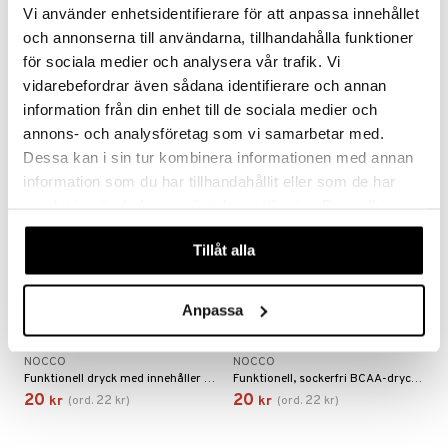
NOCCO
NOCCO
Vi använder enhetsidentifierare för att anpassa innehållet
NOCCO Focus Cola! Kolsyrad energidryck med hög koffeinhalt och fräsch god colasmak.
Funktionell dryck med innehåller koffein och vitaminer. Smak av fläder och lime.
och annonserna till användarna, tillhandahålla funktioner
20
Bevaka
22
kr
(
ord.
kr
)
för sociala medier och analysera vår trafik. Vi
vidarebefordrar även sådana identifierare och annan
information från din enhet till de sociala medier och
-9%
-9%
annons- och analysföretag som vi samarbetar med.
Dessa kan i sin tur kombinera informationen med annan
information som du har tillhandahållit eller som de har
samlat in när du har använt deras tjänster. Du godkänner
våra cookies vid fortsatt användande av vår webbplats.
Tillåt alla
Anpassa
NOCCO Focus Stellar Blend
NOCCO Juicy Breeze
NOCCO
NOCCO
Funktionell dryck med innehåller koffein och vitaminer, smak av ananas och mangostan.
Funktionell, sockerfri BCAA-dryck med koffein och vitaminer.
20
20
22
22
kr
(
ord.
kr
)
kr
(
ord.
kr
)