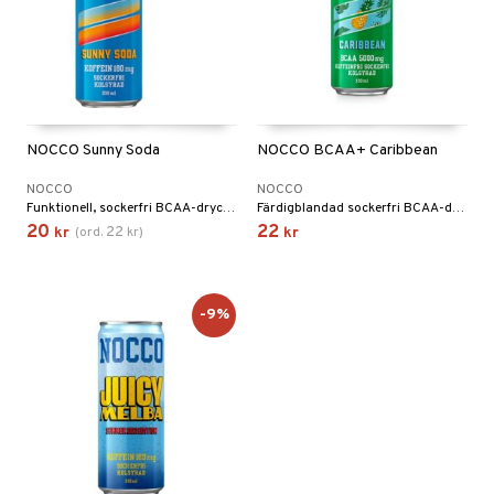
NOCCO Sunny Soda
NOCCO BCAA+ Caribbean
NOCCO
NOCCO
Funktionell, sockerfri BCAA-dryck med koffein och vitaminer. Smak av persika och hallon.
Färdigblandad sockerfri BCAA-dryck med smak av tropisk ananas.
20
22
22
kr
(
ord.
kr
)
kr
-9%