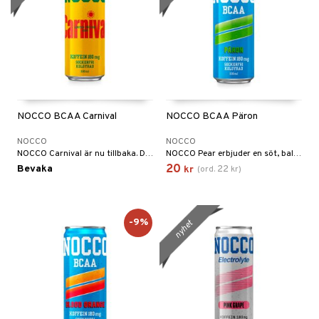
NOCCO BCAA Carnival
NOCCO BCAA Päron
NOCCO
NOCCO
NOCCO Carnival är nu tillbaka. Den är sockerfri, vegansk och innehåller BCAA, koffein samt vitaminer.
NOCCO Pear erbjuder en söt, balanserad och läskande smak av päron.
20
Bevaka
22
kr
(
ord.
kr
)
-9%
nyhet