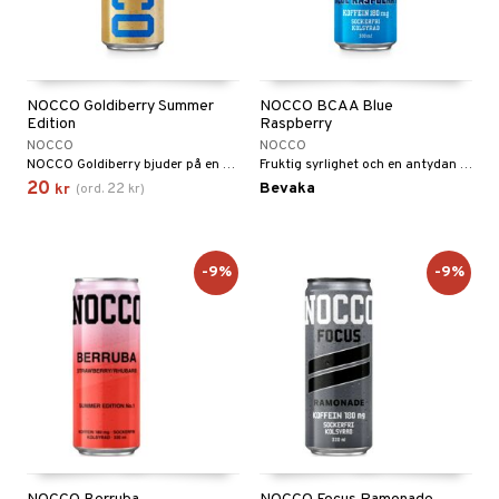
Fettsyror
yror
onshöjning
NOCCO Goldiberry Summer
NOCCO BCAA Blue
Edition
Raspberry
NOCCO
NOCCO
Sportflaskor
 protein
NOCCO Goldiberry bjuder på en söt och unik smak med en exotisk, lätt kolsyrad finish.
Fruktig syrlighet och en antydan av sötma. Sockerfri, vegansk och innehåller BCAA, koffein samt vitaminer.
ed- & Muskelvärk
rkout
 Äggprotein
20
22
Bevaka
kr
(
ord.
kr
)
redskap
rotein
illbehör
ion
-9%
-9%
r
ilates
ör
 Skydd
änst
mbåge
ör
 & svar
ndled
produkt
ä