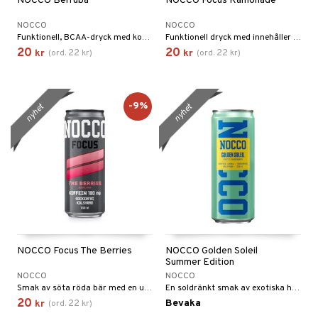
NOCCO Berruba
NOCCO Focus Ramonade
elningen
d
NOCCO
NOCCO
tik
Funktionell, BCAA-dryck med koffein och vitaminer, smak av jordgubb och rabarber.
Funktionell dryck med innehåller koffein och vitaminer, smak av lemonad och äpple.
st
20
20
22
22
kr
(
ord.
kr
)
kr
(
ord.
kr
)
-9%
nyhet
nyhet
NOCCO Focus The Berries
NOCCO Golden Soleil
Summer Edition
NOCCO
NOCCO
Smak av söta röda bär med en uppfriskande krispighet. Den ger fullt fokus med hjälp av koffein, grönt te-extrakt
En soldränkt smak av exotiska hallon som förenar den svenska sommaren med tropiska stränder!
20
22
Bevaka
kr
(
ord.
kr
)