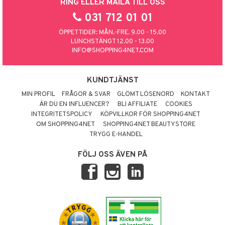
RING ELLER MAILA TILL OSS
031 712 01 01
ÖPPETTIDER: MÅN.-FRE. 9.00 - 15.00
LUNCHSTÄNGT 12.00 - 13.00
INFO@SHOPPING4NET.COM
KUNDTJÄNST
MIN PROFIL
FRÅGOR & SVAR
GLÖMT LÖSENORD
KONTAKT
ÄR DU EN INFLUENCER?
BLI AFFILIATE
COOKIES
INTEGRITETSPOLICY
KÖPVILLKOR FÖR SHOPPING4NET
OM SHOPPING4NET
SHOPPING4NET BEAUTYSTORE
TRYGG E-HANDEL
FÖLJ OSS ÄVEN PÅ