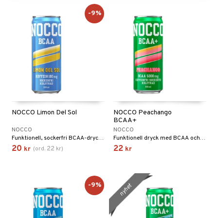
-9%
NOCCO Limon Del Sol
NOCCO Peachango
BCAA+
NOCCO
NOCCO
Funktionell, sockerfri BCAA-dryck med koffein och vitaminer, fräsch smak av citron.
Funktionell dryck med BCAA och olika vitaminer. Smak av persika och mango.
20
22
22
kr
(
ord.
kr
)
kr
-9%
nyhet