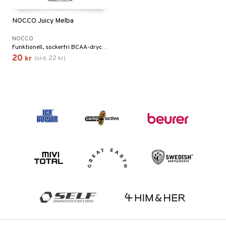
NOCCO Juicy Melba
NOCCO
Funktionell, sockerfri BCAA-dryck med koffein och vitaminer. Smak av persika och druva.
20
22
kr
(
ord.
kr
)