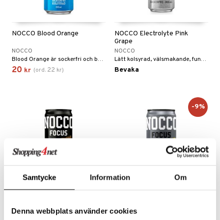
NOCCO Blood Orange
NOCCO Electrolyte Pink
Grape
NOCCO
NOCCO
Blood Orange är sockerfri och berikad med koffein, kalium och magnesium.
Lätt kolsyrad, välsmakande, funktionell och sockerfri dryck med viktiga elektrolyter.
20
22
Bevaka
kr
(
ord.
kr
)
-9%
Samtycke
Information
Om
NOCCO Focus Cola
NOCCO Focus Grand Sour
Denna webbplats använder cookies