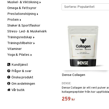
Muskel- & Viktökning
Omega & Fettsyror
Aminosyror
Prestationshöjning
Gainer
Protein
Kreatin
Kreatin
Shaker & Sportflaskor
Övriga
Övriga
Blandat protein
Stress- Led- & Muskelvärk
Pre-Workout
Soja- & Äggprotein
Träningsredskap
Vassleprotein
Träningstillbehör
Kondition
Vitaminer
Styrka
Gåstav
Yoga & Pilates
Tillbehör
Övrigt
Stöd & Skydd
Mattor
Kundtjänst
Tillbehör
Armbåge
Frågor & svar
Handled
Dense Collagen
Önska produkt
Knä
DENSE
Om avdelningen
Vad
Dense Collagen är ett rent pulver a
Vrist
Vår butik
kollagenpeptider från kor uppfödd
på öppna betesmarker i Brasilien.
259
kr