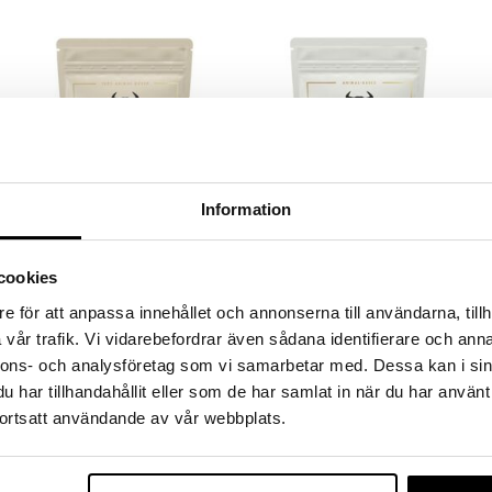
Information
Dense Beef Protein Naturell
Dense Beef Protein Vanilla
cookies
DENSE
DENSE
e för att anpassa innehållet och annonserna till användarna, tillh
Dense biffprotein är ett
Välsmakande, hydrolyserat
välsmakande, hydrolyserat
biffprotein utan hormoner,
vår trafik. Vi vidarebefordrar även sådana identifierare och anna
biffprotein utan hormoner,
antibiotika eller pesticider.
378
378
nnons- och analysföretag som vi samarbetar med. Dessa kan i sin
kr
kr
antibiotika eller pesticider.
har tillhandahållit eller som de har samlat in när du har använt
ortsatt användande av vår webbplats.