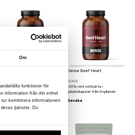
Om
Dense Beef Testicles with
Dense Beef Heart
Oysters and Liver
DENSE
DENSE
andahålla funktioner för
Tjurtestiklar med Ostron & Lever
100% rent nöthjärta i
från DENSE innehåller varsamt
gelatinkapslar från frigående
n information från din enhet
frystorkade tjurtestiklar
nötkreatur från Nya Zeeland.
559
 tur kombinera informationen
Bevaka
kr
tillsammans med lever och
 deras tjänster. Du
ostronextrakt.