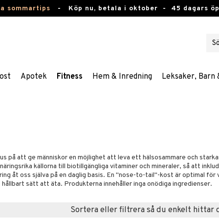
ta sommartips
-
Köp nu, betala i oktober -
45 dagars ö
ost
Apotek
Fitness
Hem & Inredning
Leksaker, Barn 
 på att ge människor en möjlighet att leva ett hälsosammare och starkare
ingsrika källorna till biotillgängliga vitaminer och mineraler, så att inklu
ring åt oss själva på en daglig basis. En "nose-to-tail"-kost är optimal för
hållbart sätt att äta. Produkterna innehåller inga onödiga ingredienser.
Sortera eller filtrera så du enkelt hittar 