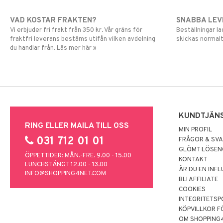
VAD KOSTAR FRAKTEN?
SNABBA LE
Vi erbjuder fri frakt från 350 kr. Vår gräns för
Beställningar la
fraktfri leverans bestäms utifån vilken avdelning
skickas normalt
du handlar från. Läs mer här »
KUNDTJÄN
RING ELLER MAILA TILL OSS
MIN PROFIL
031 712 01 01
FRÅGOR & SV
GLÖMT LÖSE
ÖPPETTIDER: MÅN.-FRE. 9.00 - 15.00
KONTAKT
LUNCHSTÄNGT 12.00 - 13.00
ÄR DU EN INF
INFO@SHOPPING4NET.COM
BLI AFFILIATE
COOKIES
INTEGRITETSP
KÖPVILLKOR F
OM SHOPPING