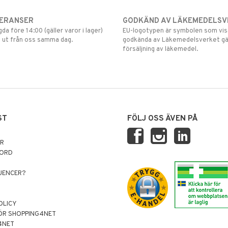
VERANSER
GODKÄND AV LÄKEMEDELSV
gda före 14:00 (gäller varor i lager)
EU-logotypen är symbolen som visar
 ut från oss samma dag.
godkända av Läkemedelsverket gä
försäljning av läkemedel.
ST
FÖLJ OSS ÄVEN PÅ
AR
NORD
LUENCER?
OLICY
ÖR SHOPPING4NET
4NET