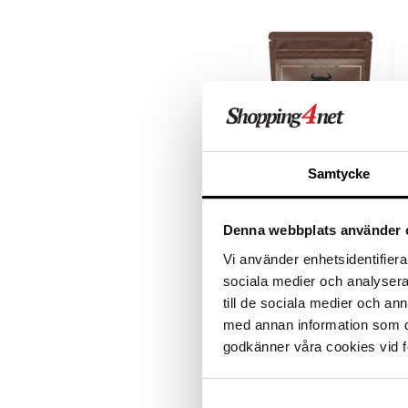
Samtycke
Dense Beef Protein Cocoa
Denna webbplats använder 
DENSE
Vi använder enhetsidentifierar
Välsmakande, hydrolyserat
biffprotein utan hormoner,
sociala medier och analysera 
antibiotika eller pesticider.
378
till de sociala medier och a
kr
Dessutom helt utan allergener.
med annan information som du 
godkänner våra cookies vid f