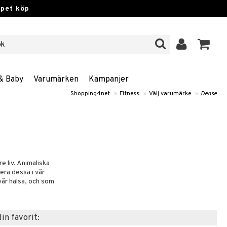
ppet köp
& Baby
Varumärken
Kampanjer
Shopping4net
»
Fitness
»
Välj varumärke
»
Dense
 liv. Animaliska
dera dessa i vår
 vår hälsa, och som
din favorit: