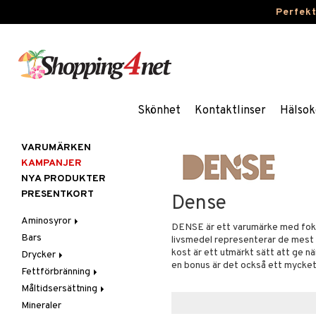
Perfek
Skönhet
Kontaktlinser
Hälsok
VARUMÄRKEN
KAMPANJER
NYA PRODUKTER
PRESENTKORT
Dense
Aminosyror
DENSE är ett varumärke med fokus
Bars
Kapslar & Tabletter
livsmedel representerar de mest när
kost är ett utmärkt sätt att ge nä
Drycker
Pulver & Drycker
en bonus är det också ett mycket 
Fettförbränning
Sportdrycker
Måltidsersättning
Kapslar & Tabletter
Mineraler
Pulver & Drycker