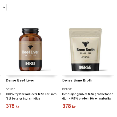
Dense Beef Liver
Dense Bone Broth
DENSE
DENSE
v
100% frystorkad lever från kor som
Benbuljongpulver från gräsbetande
a
fått beta gräs, i smidiga
djur – 95% protein för en naturlig
gelatinkapslar. 750 mg frystorkad
källa till näring.
378
378
kr
kr
lever per kapsel.