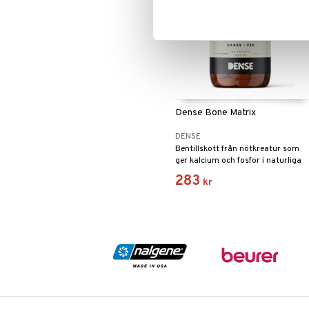
Dense Bone Matrix
DENSE
Bentillskott från nötkreatur som
ger kalcium och fosfor i naturliga
förhållanden (2:1), spårmineraler,
283
kr
typ I kollagen och andra peptider.