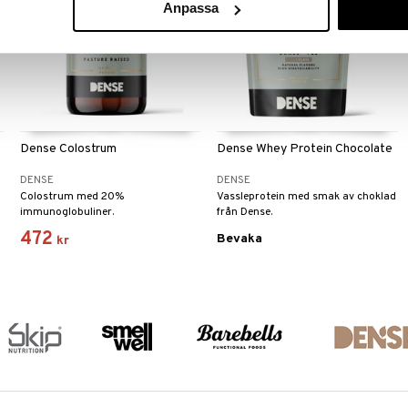
Anpassa
Dense Colostrum
Dense Whey Protein Chocolate
DENSE
DENSE
Colostrum med 20%
Vassleprotein med smak av choklad
immunoglobuliner.
från Dense.
472
Bevaka
kr