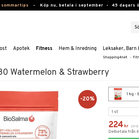
 sommartips
-
Köp nu, betala i september -
45 dagars 
ost
Apotek
Fitness
Hem & Inredning
Leksaker, Barn 
Shopping4net
»
Fit
80 Watermelon & Strawberry
1 kg -
-20%
224
kr
(
ord
Delbetala från 