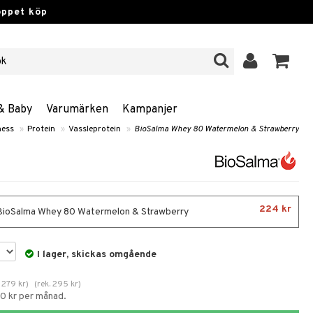
öppet köp
& Baby
Varumärken
Kampanjer
ness
»
Protein
»
Vassleprotein
»
BioSalma Whey 80 Watermelon & Strawberry
224 kr
 BioSalma Whey 80 Watermelon & Strawberry
I lager, skickas omgående
.
279
kr
)
(
rek.
295
kr
)
60 kr per månad.