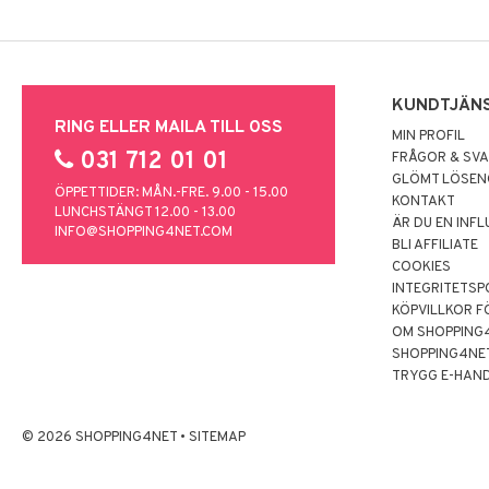
KUNDTJÄN
RING ELLER MAILA TILL OSS
MIN PROFIL
031 712 01 01
FRÅGOR & SV
GLÖMT LÖSE
ÖPPETTIDER: MÅN.-FRE. 9.00 - 15.00
KONTAKT
LUNCHSTÄNGT 12.00 - 13.00
ÄR DU EN INF
INFO@SHOPPING4NET.COM
BLI AFFILIATE
COOKIES
INTEGRITETSP
KÖPVILLKOR F
OM SHOPPING
SHOPPING4NE
TRYGG E-HAN
© 2026 SHOPPING4NET
•
SITEMAP