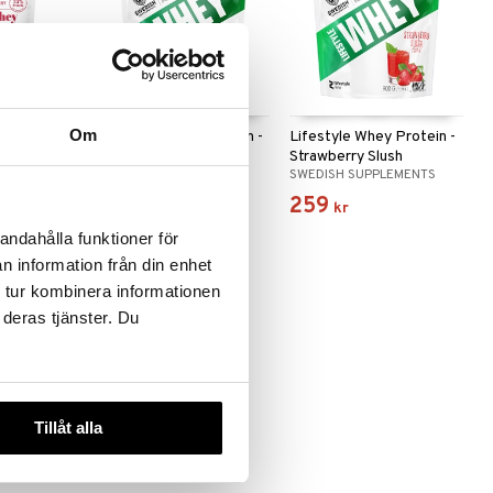
Om
y 80
Lifestyle Whey Protein -
Lifestyle Whey Protein -
Tripple Chocolate
Strawberry Slush
SWEDISH SUPPLEMENTS
SWEDISH SUPPLEMENTS
259
259
.
279
kr
)
kr
kr
andahålla funktioner för
n information från din enhet
 tur kombinera informationen
-20%
 deras tjänster. Du
Tillåt alla
y 80
&