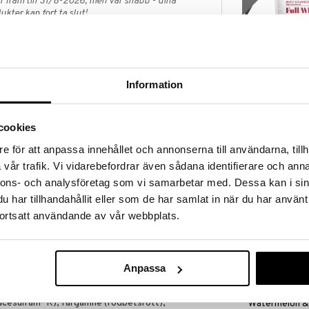
 fram till 31/8-2026, men var snabb - dina
ukter kan fort ta slut!
N »
Information
BioSalma Whe
eproteinkoncentrat med smak av jordgubb och
Strawberry
t förekommande socker och sötningsmedel. I
BIOSALMA
n kombinerat det bästa av två världar –
224
cookies
(
ord
nad och hydrolyserade kollagenpeptider. Kollagen
kr
indväv, hud och leder. Den ger en len och läskande
e för att anpassa innehållet och annonserna till användarna, tillh
- och vattenmelonsmak, perfekt efter träning eller
vår trafik. Vi vidarebefordrar även sådana identifierare och anna
r som helst under dagen.
kampanj
nnons- och analysföretag som vi samarbetar med. Dessa kan i sin
förpackning.
har tillhandahållit eller som de har samlat in när du har använt
ortsatt användande av vår webbplats.
 250 ml vatten. Vid dosering 1 dl räcker
Anpassa
 vassleproteinkoncentrat från MJÖLK,
OJAlecitin), surhetsreglerande medel (citronsyra),
BioSalma Whe
acesulfam- K), färgämne (rödbetsrött),
Watermelon 