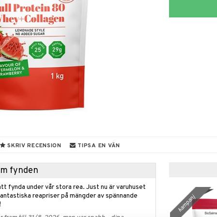
SKRIV RECENSION
TIPSA EN VÄN
hem fynden
tt fynda under vår stora rea. Just nu är varuhuset
fantastiska reapriser på mängder av spännande
kampanj
!