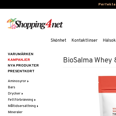
Perfekta
Skönhet
Kontaktlinser
Hälsok
VARUMÄRKEN
BioSalma Whey 
KAMPANJER
NYA PRODUKTER
PRESENTKORT
Aminosyror
Bars
Kapslar & Tabletter
Drycker
Pulver & Drycker
Fettförbränning
Sportdrycker
Måltidsersättning
Kapslar & Tabletter
Mineraler
Pulver & Drycker