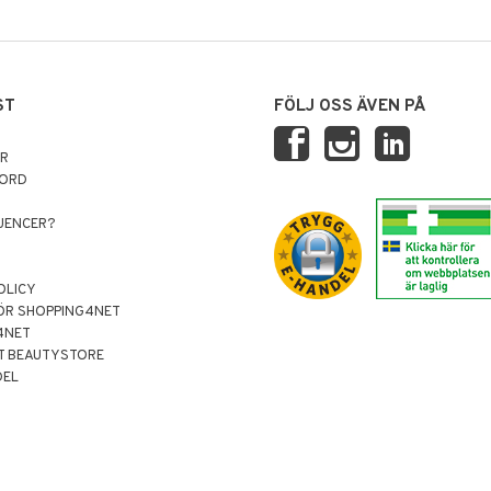
ST
FÖLJ OSS ÄVEN PÅ
AR
NORD
LUENCER?
OLICY
ÖR SHOPPING4NET
4NET
T BEAUTYSTORE
DEL