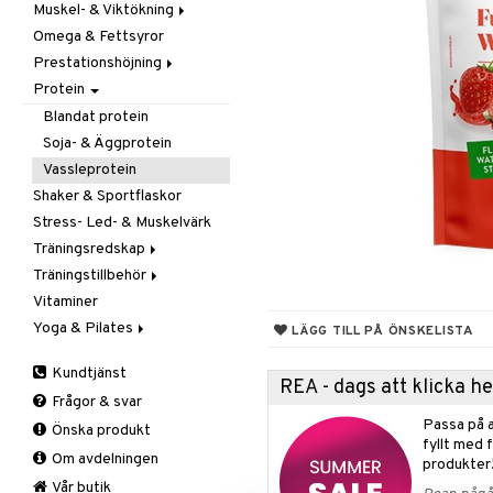
Muskel- & Viktökning
Omega & Fettsyror
Aminosyror
Prestationshöjning
Gainer
Protein
Kreatin
Kreatin
Övriga
Övriga
Blandat protein
Pre-Workout
Soja- & Äggprotein
Vassleprotein
Shaker & Sportflaskor
Stress- Led- & Muskelvärk
Träningsredskap
Träningstillbehör
Kondition
Vitaminer
Styrka
Gåstav
Yoga & Pilates
Tillbehör
Övrigt
LÄGG TILL PÅ ÖNSKELISTA
Stöd & Skydd
Mattor
Kundtjänst
Tillbehör
Armbåge
REA - dags att klicka 
Frågor & svar
Handled
Passa på a
Önska produkt
Knä
fyllt med 
Om avdelningen
Vad
produkter
Vrist
Vår butik