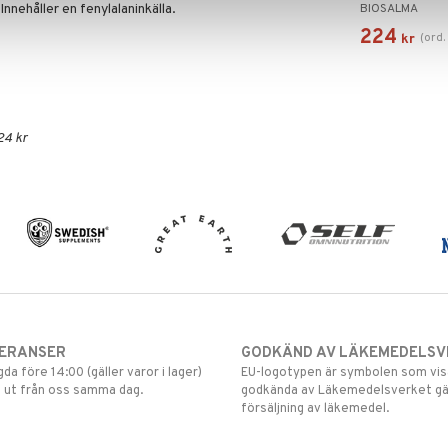
Innehåller en fenylalaninkälla.
BIOSALMA
Strawberry
224
(
ord
kr
24 kr
VERANSER
GODKÄND AV LÄKEMEDELSV
gda före 14:00 (gäller varor i lager)
EU-logotypen är symbolen som visar
 ut från oss samma dag.
godkända av Läkemedelsverket gä
försäljning av läkemedel.