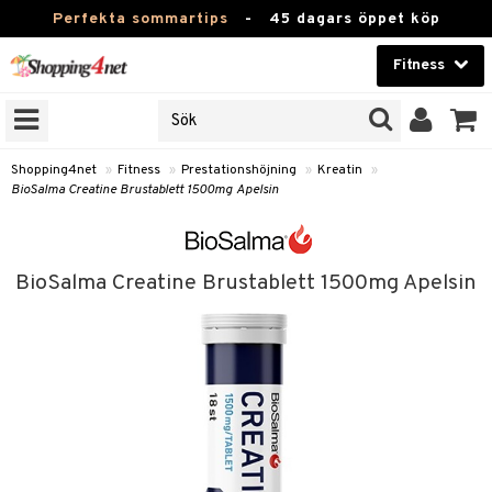
Perfekta sommartips
-
45 dagars öppet köp
Fitness
RKEN
Skönhet
JER
ODUKTER
Kontaktlinser
Shopping4net
»
Fitness
»
Prestationshöjning
»
Kreatin
»
BioSalma Creatine Brustablett 1500mg Apelsin
TKORT
Hälsokost
Apotek
ror
BioSalma Creatine Brustablett 1500mg Apelsin
 & Tabletter
Fitness
& Drycker
Hem & Inredning
ränning
rycker
Leksaker, Barn & Baby
rsättning
 & Tabletter
Varumärken
& Drycker
Kampanjer
& Viktökning