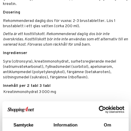
kreatin.
Dosering
Rekommenderad daglig dos för vuxna: 2-3 brustabletter. Lös 1
brustablett i ett glas vatten (cirka 200 ml).
Detta är ett kosttillskott. Rekommenderad daglig dos bör inte
överskridas. Kosttillskott bör inte inte användas som ett alternativ till en
varierad kost. Förvaras utom räckhåll för små barn.
Ingredienser
Syra (citronsyra), kreatinmonohydrat, surhetsreglerande medel
(natriumvätekarbonat), fyllnadsmedel (sorbitol), apelsinarom,
antiklumpmedel (polyetylenglykol), färgämne (betakaroten),
sötningsmedel (sukralos), färgämne (riboflavin).
Innehåll per 2 tabl 3 tabl
Kreatinmonohydrat
3 000 mg
Artikelnr
FBCB1-Y9-18
Samtycke
Information
Om
Lägsta pris senaste 30 dagarna: 39 kr