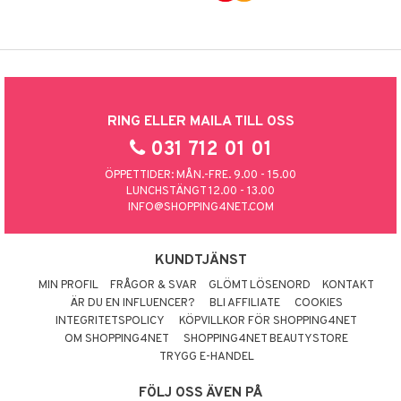
RING ELLER MAILA TILL OSS
031 712 01 01
ÖPPETTIDER: MÅN.-FRE. 9.00 - 15.00
LUNCHSTÄNGT 12.00 - 13.00
INFO@SHOPPING4NET.COM
KUNDTJÄNST
MIN PROFIL
FRÅGOR & SVAR
GLÖMT LÖSENORD
KONTAKT
ÄR DU EN INFLUENCER?
BLI AFFILIATE
COOKIES
INTEGRITETSPOLICY
KÖPVILLKOR FÖR SHOPPING4NET
OM SHOPPING4NET
SHOPPING4NET BEAUTYSTORE
TRYGG E-HANDEL
FÖLJ OSS ÄVEN PÅ