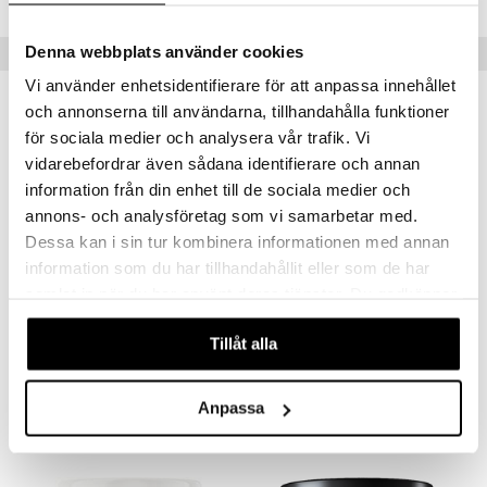
Denna webbplats använder cookies
Populära produkter
Vi använder enhetsidentifierare för att anpassa innehållet
kampanj
-20%
nyhet
och annonserna till användarna, tillhandahålla funktioner
för sociala medier och analysera vår trafik. Vi
vidarebefordrar även sådana identifierare och annan
information från din enhet till de sociala medier och
annons- och analysföretag som vi samarbetar med.
Dessa kan i sin tur kombinera informationen med annan
information som du har tillhandahållit eller som de har
samlat in när du har använt deras tjänster. Du godkänner
våra cookies vid fortsatt användande av vår webbplats.
BioSalma Kreatin Monohydrat
BioSalma Creatine Gummies 1000mg Passion fruit
Tillåt alla
BIOSALMA
BIOSALMA
148
157
185
kr
(
ord.
kr
)
kr
Anpassa