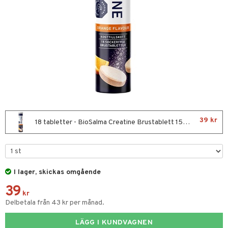
Fettsyror
yror
onshöjning
n
rkout
39 kr
Sportflaskor
 protein
18 tabletter - BioSalma Creatine Brustablett 1500mg Apelsin
ed- & Muskelvärk
 Äggprotein
redskap
rotein
I lager, skickas omgående
illbehör
ion
39
r
kr
Delbetala från 43 kr per månad.
ilates
ör
LÄGG I KUNDVAGNEN