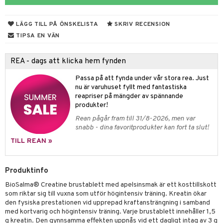
 Skydd
änst
mbåge
ör
LÄGG TILL PÅ ÖNSKELISTA
SKRIV RECENSION
 & svar
ndled
TIPSA EN VÄN
produkt
ä
REA - dags att klicka hem fynden
elningen
d
Passa på att fynda under vår stora rea. Just
tik
st
nu är varuhuset fyllt med fantastiska
reapriser på mängder av spännande
produkter!
Rean pågår fram till 31/8-2026, men var
snabb - dina favoritprodukter kan fort ta slut!
TILL REAN »
Produktinfo
BioSalma® Creatine brustablett med apelsinsmak är ett kosttillskott
som riktar sig till vuxna som utför högintensiv träning. Kreatin ökar
den fysiska prestationen vid upprepad kraftansträngning i samband
med kortvarig och högintensiv träning. Varje brustablett innehåller 1,5
g kreatin. Den gynnsamma effekten uppnås vid ett dagligt intag av 3 g