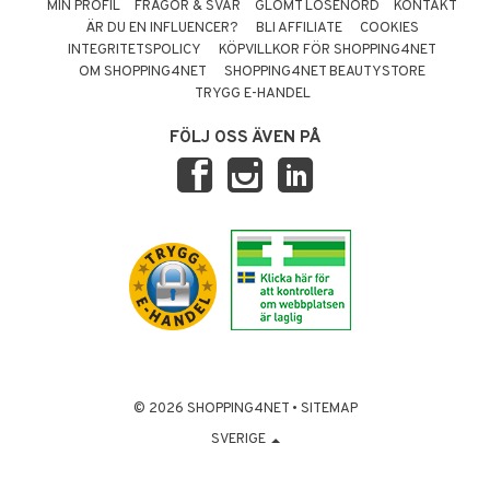
MIN PROFIL
FRÅGOR & SVAR
GLÖMT LÖSENORD
KONTAKT
ÄR DU EN INFLUENCER?
BLI AFFILIATE
COOKIES
INTEGRITETSPOLICY
KÖPVILLKOR FÖR SHOPPING4NET
OM SHOPPING4NET
SHOPPING4NET BEAUTYSTORE
TRYGG E-HANDEL
FÖLJ OSS ÄVEN PÅ
© 2026 SHOPPING4NET
•
SITEMAP
SVERIGE