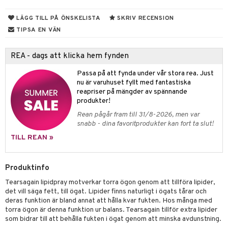
dsprit
er
r
lett
Stick
vär
m
mmi
oppare
ycksmätare
LÄGG TILL PÅ ÖNSKELISTA
SKRIV RECENSION
TIPSA EN VÄN
Skydd
hjälpen
tet & Ägglossning
 & Tejp
tester
ge
REA - dags att klicka hem fynden
 & Mineraler
ärk
Passa på att fynda under vår stora rea. Just
nu är varuhuset fyllt med fantastiska
d
 Värme
& K
reapriser på mängder av spännande
änst
produkter!
är & Artros
miner
Rean pågår fram till 31/8-2026, men var
 & svar
snabb - dina favoritprodukter kan fort ta slut!
värk
min
produkt
TILL REAN »
Klimakteriet
elningen
rumpor
 Nacke
m
Produktinfo
tik
ästrumpa
tillande
Tearsagain lipidpray motverkar torra ögon genom att tillföra lipider,
det vill säga fett, till ögat. Lipider finns naturligt i ögats tårar och
je dag
icinsk stödstrumpa
letter
ium
deras funktion är bland annat att hålla kvar fukten. Hos många med
torra ögon är denna funktion ur balans. Tearsagain tillför extra lipider
taminer
som bidrar till att behålla fukten i ögat genom att minska avdunstning.