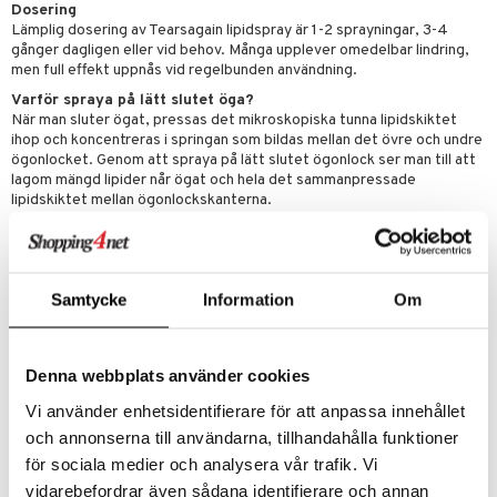
Dosering
Lämplig dosering av Tearsagain lipidspray är 1-2 sprayningar, 3-4
gånger dagligen eller vid behov. Många upplever omedelbar lindring,
men full effekt uppnås vid regelbunden användning.
Varför spraya på lätt slutet öga?
När man sluter ögat, pressas det mikroskopiska tunna lipidskiktet
ihop och koncentreras i springan som bildas mellan det övre och undre
ögonlocket. Genom att spraya på lätt slutet ögonlock ser man till att
lagom mängd lipider når ögat och hela det sammanpressade
lipidskiktet mellan ögonlockskanterna.
Kontaktlinser och smink
Tearsagain lipidspray fungerar med både kontaktlinser och smink.
Samtycke
Information
Om
Ingredienser
Soja lecitin 10 mg, Fenoxyetanol 5 mg (konserveringsmedel), Vitamin
A 0,25 mg, Vitamin E 0,25 mg, Natriumklorid 8 mg, Renat vatten.
Denna webbplats använder cookies
Vi använder enhetsidentifierare för att anpassa innehållet
Artikelnr
och annonserna till användarna, tillhandahålla funktioner
ARTS1-UM-10
för sociala medier och analysera vår trafik. Vi
vidarebefordrar även sådana identifierare och annan