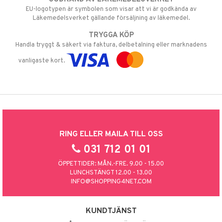
EU-logotypen är symbolen som visar att vi är godkända av
Läkemedelsverket gällande försäljning av läkemedel.
TRYGGA KÖP
Handla tryggt & säkert via faktura, delbetalning eller marknadens
vanligaste kort.
RING ELLER MAILA TILL OSS
031 712 01 01
ÖPPETTIDER: MÅN.-FRE. 9.00 - 15.00
LUNCHSTÄNGT 12.00 - 13.00
INFO@SHOPPING4NET.COM
KUNDTJÄNST