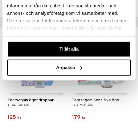
Lägsta pris senaste 30 dagarna: 179 kr
information från din enhet till de sociala medier och
annons- och analysföretag som vi samarbetar med.
Dessa kan i sin tur kombinera informationen med annan
Tips till dig
information som du har tillhandahållit eller som de har
samlat in när du har använt deras tjänster. Du godkänner
våra cookies vid fortsatt användande av vår webbplats.
Tillåt alla
Anpassa
Tearsagain ögondroppar
Tearsagain Sensitive ögonspray
TEARSAGAIN
TEARSAGAIN
125
179
kr
kr