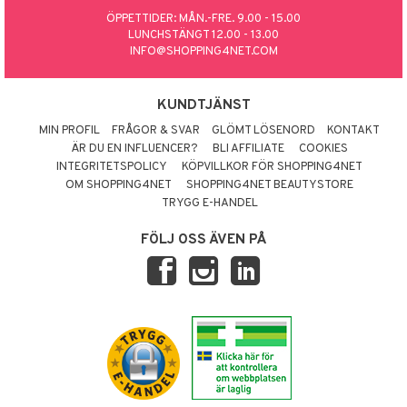
 Värme
& K
ÖPPETTIDER: MÅN.-FRE. 9.00 - 15.00
änst
LUNCHSTÄNGT 12.00 - 13.00
är & Artros
miner
INFO@SHOPPING4NET.COM
 & svar
värk
min
produkt
Klimakteriet
KUNDTJÄNST
elningen
MIN PROFIL
FRÅGOR & SVAR
GLÖMT LÖSENORD
KONTAKT
 Nacke
m
ÄR DU EN INFLUENCER?
BLI AFFILIATE
COOKIES
tik
tillande
INTEGRITETSPOLICY
KÖPVILLKOR FÖR SHOPPING4NET
OM SHOPPING4NET
SHOPPING4NET BEAUTYSTORE
letter
ium
TRYGG E-HANDEL
taminer
FÖLJ OSS ÄVEN PÅ