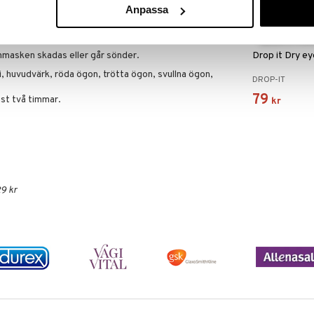
Anpassa
onmasken skadas eller går sönder.
Drop it Dry e
i, huvudvärk, röda ögon, trötta ögon, svullna ögon,
DROP-IT
79
st två timmar.
kr
9 kr