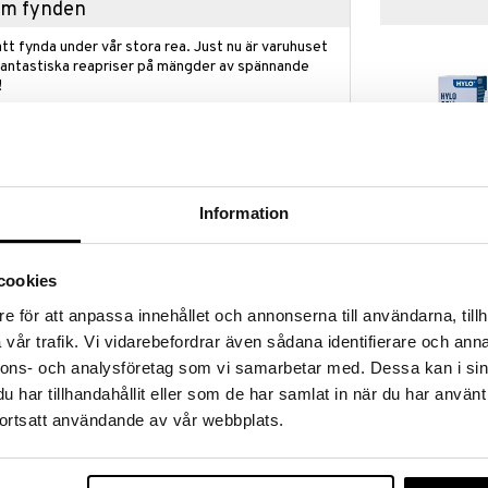
hem fynden
tt fynda under vår stora rea. Just nu är varuhuset
fantastiska reapriser på mängder av spännande
!
 fram till 31/8-2026, men var snabb - dina
ukter kan fort ta slut!
N »
Information
HYLO Gel 10m
er ditt ansikte och innehåller små mjuka pärlor av
akrylat. Det är en CE-märkt medicinteknisk produkt
cookies
HYLO EYE CAR
PA, ftalater och latex.
189
e för att anpassa innehållet och annonserna till användarna, tillh
kr
s på stängda ögonlock i högst 20 minuter.
vår trafik. Vi vidarebefordrar även sådana identifierare och anna
 man vänta tjugo minuter innan nästa behandling.
nnons- och analysföretag som vi samarbetar med. Dessa kan i sin
ngsmedel och kan återanvändas många gånger.
har tillhandahållit eller som de har samlat in när du har använt
blefarit, lipidbrist, torra ögon, förkylning,
mikrovågsugnen tills den nått en varm och behaglig
ortsatt användande av vår webbplats.
ntrollera att den inte är för varm innan användning.
ngen.
id är beroende på mikrovågugnens effekt: