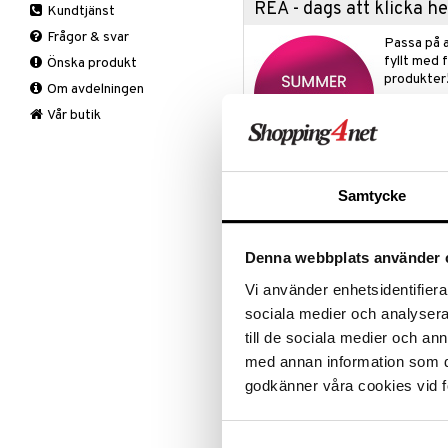
REA - dags att klicka 
Kundtjänst
Knä
Ledbesvär & Artros
B-Vitaminer
Frågor & svar
Nacke
Muskelvärk
C-Vitamin
Passa på a
fyllt med 
Önska produkt
Rygg
PMS & Klimakteriet
Järn
produkter
Om avdelningen
Stödstrumpor
Rygg & Nacke
Kalcium
Rean pågår
Vad
Smärtstillande
Krom
Knästrumpa
Vår butik
favoritprod
Vrist
Magnesium
Medicinsk stödstrumpa
Tabletter
Varje dag
TILL REA
Multivitaminer
Övrigt
Samtycke
Produktinfo
Selen
Zink
MediPearl Ögonmask
formas eft
vatten, glycerol och natriumpoly
Denna webbplats använder 
och materialet är helt fritt från B
Vi använder enhetsidentifierar
Så här gör du:
Ögonmasken använd
sociala medier och analysera 
Behöver man använda den igen ska
till de sociala medier och a
Masken rengörs med milt rengöri
med annan information som du 
Varm behandling/symtom:
MGD, 
bihålebesvär. Värm ögonmasken i 
godkänner våra cookies vid f
temperatur. Kom ihåg att alltid ko
Läs instruktionerna på förpackni
Rekommenderad uppvärmningst