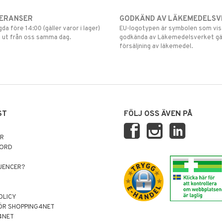
VERANSER
GODKÄND AV LÄKEMEDELSV
gda före 14:00 (gäller varor i lager)
EU-logotypen är symbolen som visar
 ut från oss samma dag.
godkända av Läkemedelsverket gä
försäljning av läkemedel.
ST
FÖLJ OSS ÄVEN PÅ
AR
NORD
LUENCER?
OLICY
ÖR SHOPPING4NET
4NET