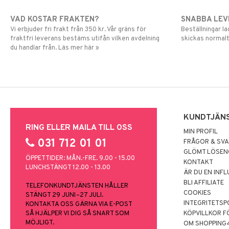
VAD KOSTAR FRAKTEN?
SNABBA LE
Vi erbjuder fri frakt från 350 kr. Vår gräns för
Beställningar la
fraktfri leverans bestäms utifån vilken avdelning
skickas normalt
du handlar från. Läs mer här »
KUNDTJÄN
RING ELLER MAILA TILL OSS
MIN PROFIL
031 712 01 01
FRÅGOR & SV
GLÖMT LÖSE
ÖPPETTIDER: MÅN.-FRE. 9.00 - 15.00
KONTAKT
LUNCHSTÄNGT 12.00 - 13.00
ÄR DU EN INF
BLI AFFILIATE
TELEFONKUNDTJÄNSTEN HÅLLER
COOKIES
STÄNGT 29 JUNI–27 JULI.
INTEGRITETSP
KONTAKTA OSS GÄRNA VIA E-POST
SÅ HJÄLPER VI DIG SÅ SNART SOM
KÖPVILLKOR F
MÖJLIGT.
OM SHOPPING