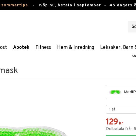
 sommartips
-
Köp nu, betala i september -
45 dagars 
ost
Apotek
Fitness
Hem & Inredning
Leksaker, Barn 
Sh
nmask
MediP
129
kr
Delbetala från 5