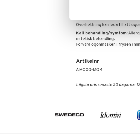
700 W ~15 sek
1000 W ~ 12 sek
1250 W ~ 10 sek
Överhettning kan leda till att ög
Kall behandling/symtom:
Allerg
estetisk behandling.
Förvara ögonmasken i frysen i min
Artikelnr
AMO00-MO-1
Lägsta pris senaste 30 dagarna: 12