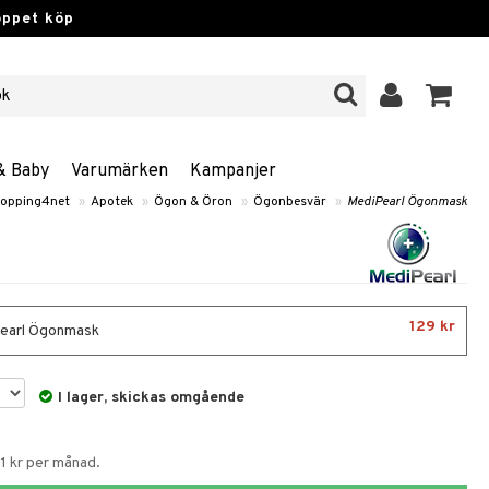
öppet köp
& Baby
Varumärken
Kampanjer
opping4net
»
Apotek
»
Ögon & Öron
»
Ögonbesvär
»
MediPearl Ögonmask
129 kr
earl Ögonmask
I lager, skickas omgående
1 kr per månad.