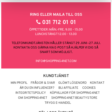
RING ELLER MAILA TILL OSS
031 712 01 01
ÖPPETTIDER: MÅN.-FRE. 9.00 - 15.00
LUNCHSTÄNGT 12.00 - 13.00
TELEFONKUNDTJÄNSTEN HÅLLER STÄNGT 29 JUNI–27 JULI.
KONTAKTA OSS GÄRNA VIA E-POST SÅ HJÄLPER VI DIG SÅ
SNART SOM MÖJLIGT.
INFO@SHOPPING4NET.COM
KUNDTJÄNST
MIN PROFIL
FRÅGOR & SVAR
GLÖMT LÖSENORD
KONTAKT
ÄR DU EN INFLUENCER?
BLI AFFILIATE
COOKIES
INTEGRITETSPOLICY
KÖPVILLKOR FÖR SHOPPING4NET
OM SHOPPING4NET
SHOPPING4NET BEAUTYSTORE
TRYGG E-HANDEL