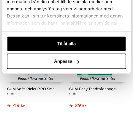
information från din enhet till de sociala medier och
39
35
kr
kr
annons- och analysföretag som vi samarbetar med.
Dessa kan i sin tur kombinera informationen med annan
information som du har tillhandahållit eller som de har
samlat in när du har använt deras tjänster. Du godkänner
våra cookies vid fortsatt användande av vår webbplats.
Tillåt alla
Anpassa
Finns i flera varianter
Finns i flera varianter
GUM Soft-Picks PRO Small
GUM Easy Tandtrådsbygel
GUM
GUM
49
29
fr.
kr
fr.
kr