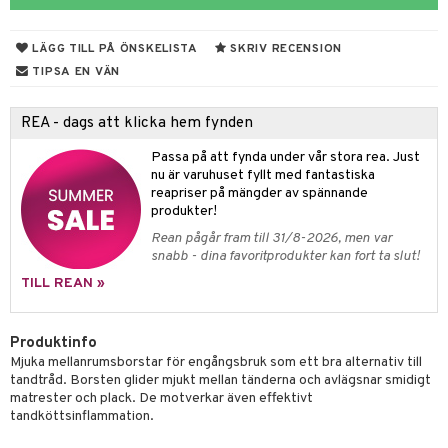
Öron
& Styrka
LÄGG TILL PÅ ÖNSKELISTA
SKRIV RECENSION
ing
svär
TIPSA EN VÄN
 Tarm
svär
REA - dags att klicka hem fynden
jning
3 & 6
oppar
iliska
a
Passa på att fynda under vår stora rea. Just
 & Stick
Klimakteriet
 & Sårvård
nu är varuhuset fyllt med fantastiska
reapriser på mängder av spännande
dsprit
er
tabesvär
r
lett
Stick
produkter!
Rean pågår fram till 31/8-2026, men var
vär
 Oro
m
mmi
oppare
ycksmätare
snabb - dina favoritprodukter kan fort ta slut!
Skydd
 Leder
hjälpen
tet & Ägglossning
TILL REAN »
 & Tejp
tester
ge
Produktinfo
 & Mineraler
ärk
Mjuka mellanrumsborstar för engångsbruk som ett bra alternativ till
tandtråd. Borsten glider mjukt mellan tänderna och avlägsnar smidigt
d
 Värme
& K
änst
matrester och plack. De motverkar även effektivt
är & Artros
miner
tandköttsinflammation.
 & svar