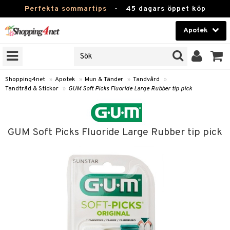
Perfekta sommartips
-
45 dagars öppet köp
Apotek
RKEN
Skönhet
JER
ODUKTER
Kontaktlinser
Shopping4net
»
Apotek
»
Mun & Tänder
»
Tandvård
»
Tandtråd & Stickor
»
GUM Soft Picks Fluoride Large Rubber tip pick
TKORT
Hälsokost
Apotek
GUM Soft Picks Fluoride Large Rubber tip pick
ay
Fitness
ng & Feber
oppar
oppare
Hem & Inredning
 Amning
er
Leksaker, Barn & Baby
ernedsättande
 Fötter
Förkylning & Värk
t & Heshet
ump
Varumärken
n
ertermometrar
dvård
kydd & Inlägg
d
Kampanjer
xna
hårdnader
del
d
ård
e