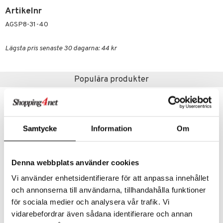
värk
min
produkt
Artikelnr
Klimakteriet
AGSP8-31-40
elningen
rumpor
 Nacke
m
tik
Lägsta pris senaste 30 dagarna: 44 kr
ästrumpa
tillande
je dag
icinsk stödstrumpa
letter
ium
Populära produkter
taminer
nyhet
Samtycke
Information
Om
Denna webbplats använder cookies
Vi använder enhetsidentifierare för att anpassa innehållet
och annonserna till användarna, tillhandahålla funktioner
för sociala medier och analysera vår trafik. Vi
EKULF EasyGlide
GUM Easy Floss Tandtråd
vidarebefordrar även sådana identifierare och annan
EKULF
GUM