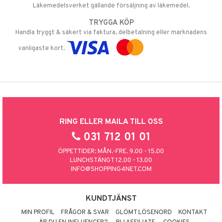
Läkemedelsverket gällande försäljning av läkemedel.
TRYGGA KÖP
Handla tryggt & säkert via faktura, delbetalning eller marknadens
vanligaste kort.
RING ELLER MAILA TILL OSS
031 712 01 01
ÖPPETTIDER: MÅN.-FRE. 9.00 - 15.00
LUNCHSTÄNGT 12.00 - 13.00
INFO@SHOPPING4NET.COM
KUNDTJÄNST
MIN PROFIL
FRÅGOR & SVAR
GLÖMT LÖSENORD
KONTAKT